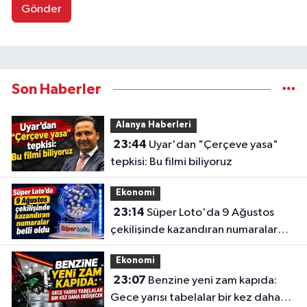
Gönder
Son Haberler
Alanya Haberleri
23:44
Uyar'dan "Çerçeve yasa"
tepkisi: Bu filmi biliyoruz
Ekonomi
23:14
Süper Loto'da 9 Ağustos
çekilişinde kazandıran numaralar
belli oldu
Ekonomi
23:07
Benzine yeni zam kapıda:
Gece yarısı tabelalar bir kez daha