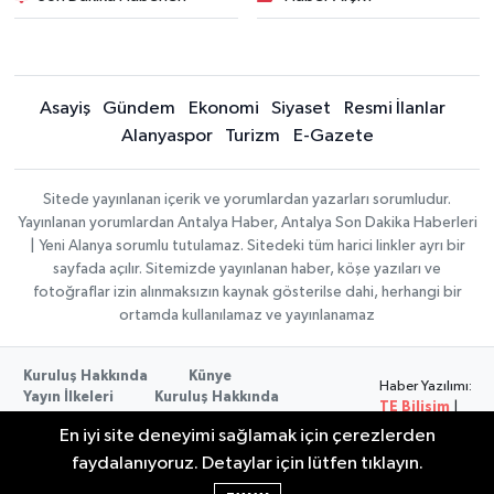
Asayiş
Gündem
Ekonomi
Siyaset
Resmi İlanlar
Alanyaspor
Turizm
E-Gazete
Sitede yayınlanan içerik ve yorumlardan yazarları sorumludur.
Yayınlanan yorumlardan Antalya Haber, Antalya Son Dakika Haberleri
| Yeni Alanya sorumlu tutulamaz. Sitedeki tüm harici linkler ayrı bir
sayfada açılır. Sitemizde yayınlanan haber, köşe yazıları ve
fotoğraflar izin alınmaksızın kaynak gösterilse dahi, herhangi bir
ortamda kullanılamaz ve yayınlanamaz
Kuruluş Hakkında
Künye
Haber Yazılımı:
Yayın İlkeleri
Kuruluş Hakkında
TE Bilişim
|
Düzeltme Politikası
Veri Politikası
Copyright ©
En iyi site deneyimi sağlamak için çerezlerden
Kullanım Şartları
2026
faydalanıyoruz. Detaylar için lütfen tıklayın.