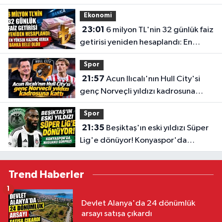
değişecek
Ekonomi
23:01
6 milyon TL'nin 32 günlük faiz
getirisi yeniden hesaplandı: En
yüksek kazanç veren banka belli
Spor
oldu
21:57
Acun Ilıcalı'nın Hull City'si
genç Norveçli yıldızı kadrosuna
kattı
Spor
21:35
Beşiktaş'ın eski yıldızı Süper
Lig'e dönüyor! Konyaspor'da
Masuaku sürprizi
Trend Haberler
1
Devlet Alanya'da 24 dönümlük
arsayı satışa çıkardı