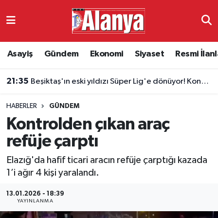
Asayiş
Antalya Nöbetçi Eczaneler
Asayiş
Gündem
Ekonomi
Siyaset
Resmi İlanl
Gündem
Antalya Hava Durumu
21:35
Beşiktaş'ın eski yıldızı Süper Lig'e dönüyor! Konyaspor'da Masuaku sürprizi
Ekonomi
Antalya Namaz Vakitleri
HABERLER
GÜNDEM
Siyaset
Antalya Trafik Yoğunluk Haritası
Kontrolden çıkan araç
Resmi İlanlar
Süper Lig Puan Durumu ve Fikstür
refüje çarptı
Elazığ'da hafif ticari aracın refüje çarptığı kazada
Alanyaspor
Tüm Manşetler
1’i ağır 4 kişi yaralandı.
Turizm
Son Dakika Haberleri
13.01.2026 - 18:39
YAYINLANMA
E-Gazete
Haber Arşivi