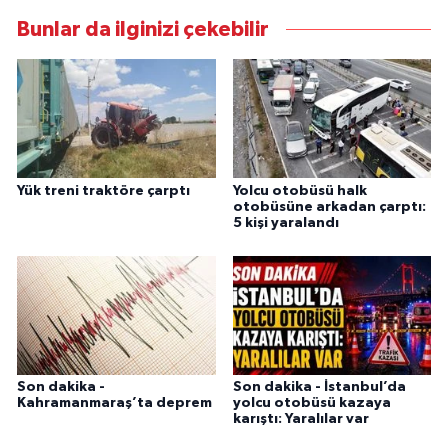
Bunlar da ilginizi çekebilir
Yük treni traktöre çarptı
Yolcu otobüsü halk
otobüsüne arkadan çarptı:
5 kişi yaralandı
Son dakika -
Son dakika - İstanbul’da
Kahramanmaraş’ta deprem
yolcu otobüsü kazaya
karıştı: Yaralılar var