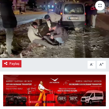
Paylaş
-
+
A
A