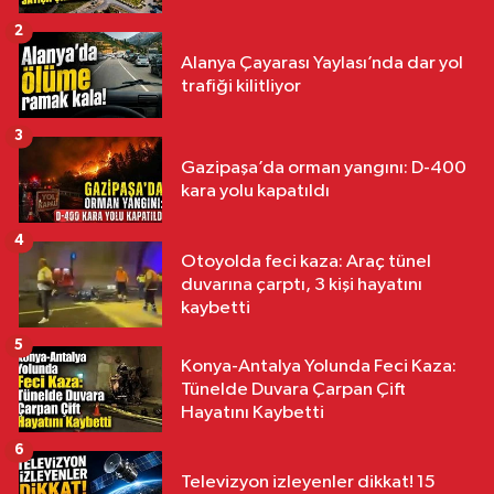
2
Alanya Çayarası Yaylası’nda dar yol
trafiği kilitliyor
3
Gazipaşa’da orman yangını: D-400
kara yolu kapatıldı
4
Otoyolda feci kaza: Araç tünel
duvarına çarptı, 3 kişi hayatını
kaybetti
5
Konya-Antalya Yolunda Feci Kaza:
Tünelde Duvara Çarpan Çift
Hayatını Kaybetti
6
Televizyon izleyenler dikkat! 15