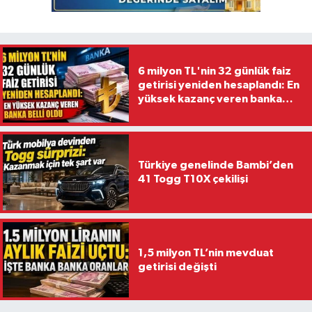
6 milyon TL'nin 32 günlük faiz
getirisi yeniden hesaplandı: En
yüksek kazanç veren banka
belli oldu
Türkiye genelinde Bambi’den
41 Togg T10X çekilişi
1,5 milyon TL’nin mevduat
getirisi değişti