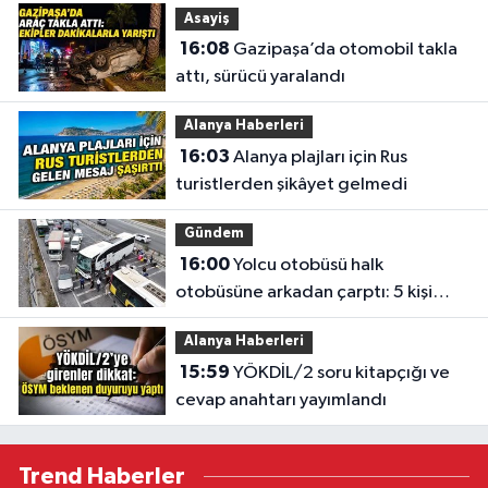
Asayiş
16:08
Gazipaşa’da otomobil takla
attı, sürücü yaralandı
Alanya Haberleri
16:03
Alanya plajları için Rus
turistlerden şikâyet gelmedi
Gündem
16:00
Yolcu otobüsü halk
otobüsüne arkadan çarptı: 5 kişi
yaralandı
Alanya Haberleri
15:59
YÖKDİL/2 soru kitapçığı ve
cevap anahtarı yayımlandı
Trend Haberler