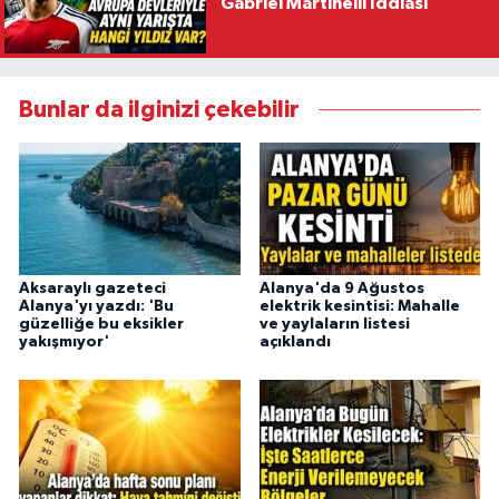
Gabriel Martinelli İddiası
Bunlar da ilginizi çekebilir
Aksaraylı gazeteci
Alanya'da 9 Ağustos
Alanya'yı yazdı: 'Bu
elektrik kesintisi: Mahalle
güzelliğe bu eksikler
ve yaylaların listesi
yakışmıyor'
açıklandı