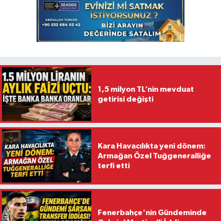
1,5 milyon TL’nin mevduat
getirisi değişti
Kara Havacılıkta yeni dönem:
Armağan Özel Tuğgeneralliğe
terfi etti
Fenerbahçe'nin Gündeminde