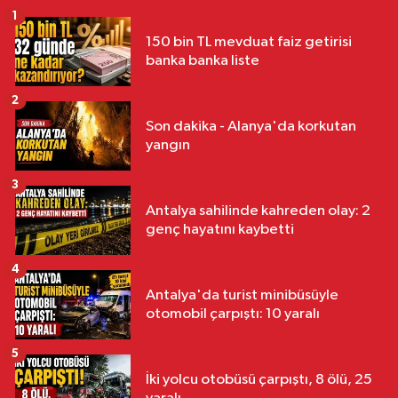
1
150 bin TL mevduat faiz getirisi
banka banka liste
2
Son dakika - Alanya'da korkutan
yangın
3
Antalya sahilinde kahreden olay: 2
genç hayatını kaybetti
4
Antalya'da turist minibüsüyle
otomobil çarpıştı: 10 yaralı
5
İki yolcu otobüsü çarpıştı, 8 ölü, 25