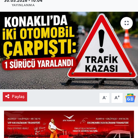
30.05.2026 - 10:04
YAYINLANMA
Paylaş
-
+
A
A