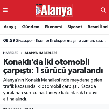
Asayiş
Antalya Nöbetçi Eczaneler
Asayiş
Gündem
Ekonomi
Siyaset
Resmi İlanl
Gündem
Antalya Hava Durumu
08:59
Sivasspor - Esenler Erokspor maçı ne zaman, saat kaçta ve hangi kanalda?
Ekonomi
Antalya Namaz Vakitleri
HABERLER
ALANYA HABERLERI
Siyaset
Antalya Trafik Yoğunluk Haritası
Konaklı’da iki otomobil
Resmi İlanlar
Süper Lig Puan Durumu ve Fikstür
çarpıştı: 1 sürücü yaralandı
Alanya’nın Konaklı Mahallesi’nde meydana gelen
Alanyaspor
Tüm Manşetler
trafik kazasında iki otomobil çarpıştı. Kazada
yaralanan sürücü hastaneye kaldırılarak tedavi
Turizm
Son Dakika Haberleri
altına alındı.
E-Gazete
Haber Arşivi