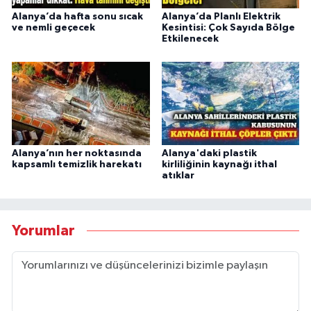
Alanya’da hafta sonu sıcak
Alanya’da Planlı Elektrik
ve nemli geçecek
Kesintisi: Çok Sayıda Bölge
Etkilenecek
Alanya’nın her noktasında
Alanya'daki plastik
kapsamlı temizlik harekatı
kirliliğinin kaynağı ithal
atıklar
Yorumlar