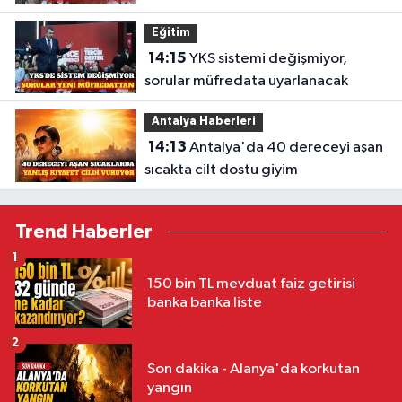
geldi
Eğitim
14:15
YKS sistemi değişmiyor,
sorular müfredata uyarlanacak
Antalya Haberleri
14:13
Antalya'da 40 dereceyi aşan
sıcakta cilt dostu giyim
Trend Haberler
1
150 bin TL mevduat faiz getirisi
banka banka liste
2
Son dakika - Alanya'da korkutan
yangın