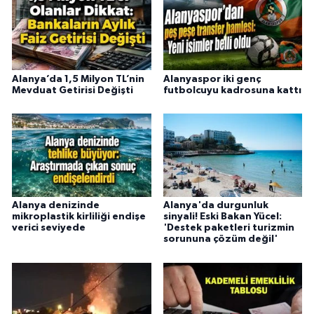
Alanya’da 1,5 Milyon TL’nin
Alanyaspor iki genç
Mevduat Getirisi Değişti
futbolcuyu kadrosuna kattı
Alanya denizinde
Alanya'da durgunluk
mikroplastik kirliliği endişe
sinyali! Eski Bakan Yücel:
verici seviyede
'Destek paketleri turizmin
sorununa çözüm değil'