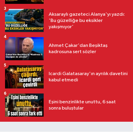
3
Aksaraylı gazeteci Alanya'yı yazdı:
'Bu güzelliğe bu eksikler
yakışmıyor'
4
Ahmet Çakar'dan Beşiktaş
kadrosuna sert sözler
5
Icardi Galatasaray'ın ayrılık davetini
kabul etmedi
6
Eşini benzinlikte unuttu, 6 saat
sonra buluştular