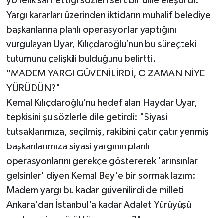
yönelik sarf ettiği sözleri sert bir dille eleştirdi.
Yargı kararları üzerinden iktidarın muhalif belediye
başkanlarına planlı operasyonlar yaptığını
vurgulayan Uyar, Kılıçdaroğlu’nun bu süreçteki
tutumunu çelişkili bulduğunu belirtti.
"MADEM YARGI GÜVENİLİRDİ, O ZAMAN NİYE
YÜRÜDÜN?"
Kemal Kılıçdaroğlu’nu hedef alan Haydar Uyar,
tepkisini şu sözlerle dile getirdi: "Siyasi
tutsaklarımıza, seçilmiş, rakibini çatır çatır yenmiş
başkanlarımıza siyasi yargının planlı
operasyonlarını gerekçe göstererek 'arınsınlar
gelsinler' diyen Kemal Bey'e bir sormak lazım:
Madem yargı bu kadar güvenilirdi de milleti
Ankara'dan İstanbul'a kadar Adalet Yürüyüşü