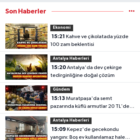
Son Haberler
Ekonomi
15:21
Kahve ve çikolatada yüzde
100 zam beklentisi
Antalya Haberleri
15:20
Antalya'da dev çekirge
tedirginliğine doğal çözüm
Gündem
15:13
Muratpaşa'da semt
pazarında küflü armutlar 20 TL'den
satıldı
Antalya Haberleri
15:09
Kepez'de gecekondu
yangını: Boş ev kullanılamaz hale