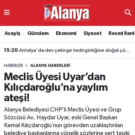
Asayiş
Antalya Nöbetçi Eczaneler
Asayiş
Gündem
Ekonomi
Siyaset
Resmi İlanl
Gündem
Antalya Hava Durumu
15:20
Antalya'da dev çekirge tedirginliğine doğal çözüm
Ekonomi
Antalya Namaz Vakitleri
HABERLER
ALANYA HABERLERI
Siyaset
Antalya Trafik Yoğunluk Haritası
Meclis Üyesi Uyar’dan
Resmi İlanlar
Süper Lig Puan Durumu ve Fikstür
Kılıçdaroğlu’na yaylım
ateşi!
Alanyaspor
Tüm Manşetler
Alanya Belediyesi CHP’li Meclis Üyesi ve Grup
Turizm
Son Dakika Haberleri
Sözcüsü Av. Haydar Uyar, eski Genel Başkan
Kemal Kılıçdaroğlu’nun görevden uzaklaştırılan
E-Gazete
Haber Arşivi
belediye başkanlarına yönelik sözlerine sert tepki