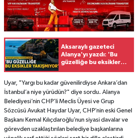
Aksaraylı gazeteci
Alanya'yı yazdı: 'Bu
güzelliğe bu eksikler
yakışmıyor'
Uyar, "Yargı bu kadar güvenilirdiyse Ankara’dan
İstanbul’a niye yürüdün?" diye sordu. Alanya
Belediyesi’nin CHP’li Meclis Üyesi ve Grup
Sözcüsü Avukat Haydar Uyar, CHP’nin eski Genel
Başkanı Kemal Kılıçdaroğlu’nun siyasi davalar ve
görevden uzaklaştırılan belediye başkanlarına