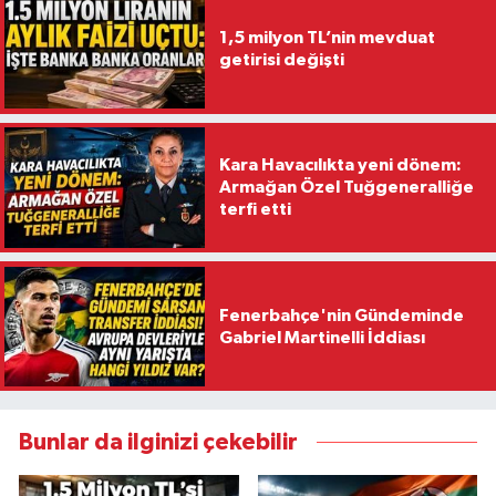
1,5 milyon TL’nin mevduat
getirisi değişti
Kara Havacılıkta yeni dönem:
Armağan Özel Tuğgeneralliğe
terfi etti
Fenerbahçe'nin Gündeminde
Gabriel Martinelli İddiası
Bunlar da ilginizi çekebilir