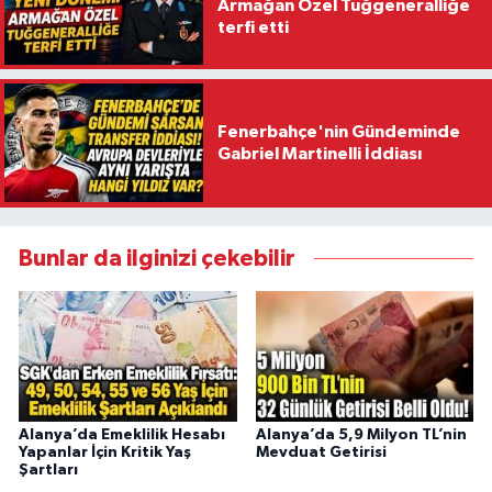
Armağan Özel Tuğgeneralliğe
terfi etti
Fenerbahçe'nin Gündeminde
Gabriel Martinelli İddiası
Bunlar da ilginizi çekebilir
Alanya’da Emeklilik Hesabı
Alanya’da 5,9 Milyon TL’nin
Yapanlar İçin Kritik Yaş
Mevduat Getirisi
Şartları