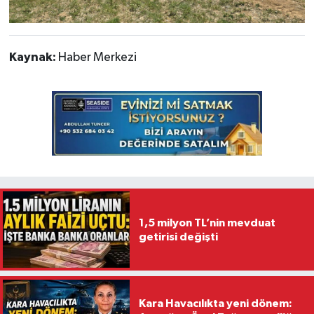
Kaynak:
Haber Merkezi
1,5 milyon TL’nin mevduat
getirisi değişti
Kara Havacılıkta yeni dönem: