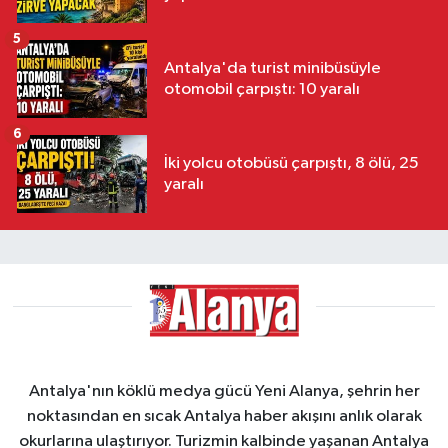
5
Antalya'da turist minibüsüyle
otomobil çarpıştı: 10 yaralı
6
İki yolcu otobüsü çarpıştı, 8 ölü, 25
yaralı
Antalya'nın köklü medya gücü Yeni Alanya, şehrin her
noktasından en sıcak Antalya haber akışını anlık olarak
okurlarına ulaştırıyor. Turizmin kalbinde yaşanan Antalya