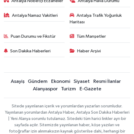
Antalya Nöbetçi Eczaneler
Antalya Hava Durumu
Antalya Namaz Vakitleri
Antalya Trafik Yoğunluk
Haritası
Puan Durumu ve Fikstür
Tüm Manşetler
Son Dakika Haberleri
Haber Arşivi
Asayiş
Gündem
Ekonomi
Siyaset
Resmi İlanlar
Alanyaspor
Turizm
E-Gazete
Sitede yayınlanan içerik ve yorumlardan yazarları sorumludur.
Yayınlanan yorumlardan Antalya Haber, Antalya Son Dakika Haberleri
| Yeni Alanya sorumlu tutulamaz. Sitedeki tüm harici linkler ayrı bir
sayfada açılır. Sitemizde yayınlanan haber, köşe yazıları ve
fotoğraflar izin alınmaksızın kaynak gösterilse dahi, herhangi bir