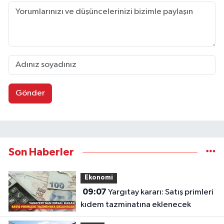
Gönder
Son Haberler
Ekonomi
09:07
Yargıtay kararı: Satış primleri
kıdem tazminatına eklenecek