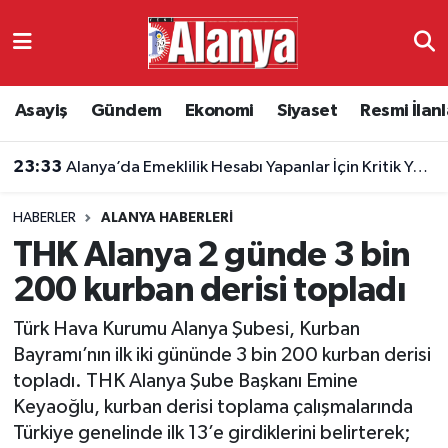
Asayiş
Antalya Nöbetçi Eczaneler
Asayiş
Gündem
Ekonomi
Siyaset
Resmi İlanl
Gündem
Antalya Hava Durumu
23:33
Alanya’da Emeklilik Hesabı Yapanlar İçin Kritik Yaş Şartları
Ekonomi
Antalya Namaz Vakitleri
HABERLER
ALANYA HABERLERI
Siyaset
Antalya Trafik Yoğunluk Haritası
THK Alanya 2 günde 3 bin
Resmi İlanlar
Süper Lig Puan Durumu ve Fikstür
200 kurban derisi topladı
Türk Hava Kurumu Alanya Şubesi, Kurban
Alanyaspor
Tüm Manşetler
Bayramı’nın ilk iki gününde 3 bin 200 kurban derisi
topladı. THK Alanya Şube Başkanı Emine
Turizm
Son Dakika Haberleri
Keyaoğlu, kurban derisi toplama çalışmalarında
Türkiye genelinde ilk 13’e girdiklerini belirterek;
E-Gazete
Haber Arşivi