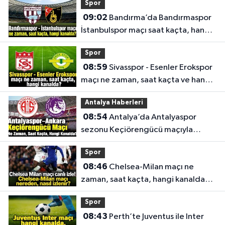
Spor
09:02
Bandırma’da Bandırmaspor
İstanbulspor maçı saat kaçta, hangi
kanalda?
Spor
08:59
Sivasspor - Esenler Erokspor
maçı ne zaman, saat kaçta ve hangi
kanalda?
Antalya Haberleri
08:54
Antalya’da Antalyaspor
sezonu Keçiörengücü maçıyla
açıyor
Spor
08:46
Chelsea-Milan maçı ne
zaman, saat kaçta, hangi kanalda?
Canlı yayın bilgileri
Spor
08:43
Perth’te Juventus ile Inter