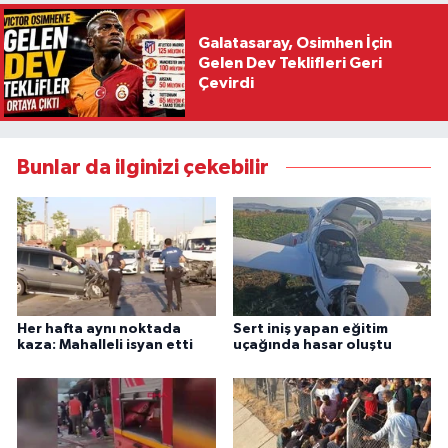
Galatasaray, Osimhen İçin
Gelen Dev Teklifleri Geri
Çevirdi
Bunlar da ilginizi çekebilir
Her hafta aynı noktada
Sert iniş yapan eğitim
kaza: Mahalleli isyan etti
uçağında hasar oluştu