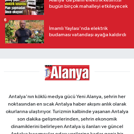
Alanya'da planlı elektrik kesintisi
bugün birçok mahalleyi etkileyecek
6
İmamlı Yaylası'nda elektrik
budaması vatandaşı ayağa kaldırdı
Antalya'nın köklü medya gücü Yeni Alanya, şehrin her
noktasından en sıcak Antalya haber akışını anlık olarak
okurlarına ulaştırıyor. Turizmin kalbinde yaşanan Antalya
son dakika gelişmelerinden, şehrin ekonomik
dinamiklerini belirleyen Antalya iş ilanları ve güncel