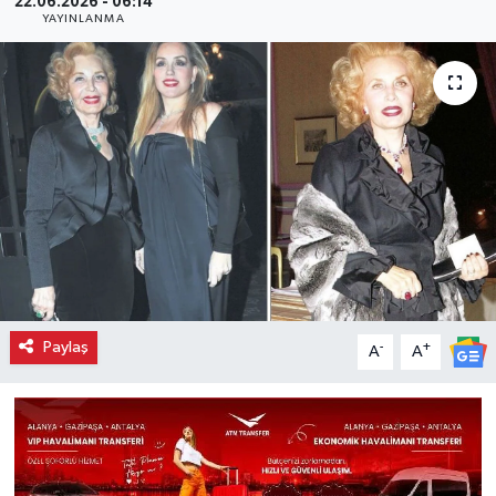
22.06.2026 - 06:14
YAYINLANMA
Paylaş
-
+
A
A