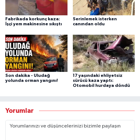
Fabrikada korkunç kaza:
Serinlemek isterken
İşçi yem makinesine sıkıştı
canından oldu
Son dakika - Uludağ
17 yaşındaki ehliyetsiz
yolunda orman yangını!
sürücü kaza yaptı:
Otomobil hurdaya döndü
Yorumlar