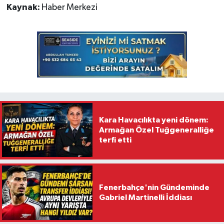
Kaynak:
Haber Merkezi
Kara Havacılıkta yeni dönem:
Armağan Özel Tuğgeneralliğe
terfi etti
Fenerbahçe'nin Gündeminde
Gabriel Martinelli İddiası