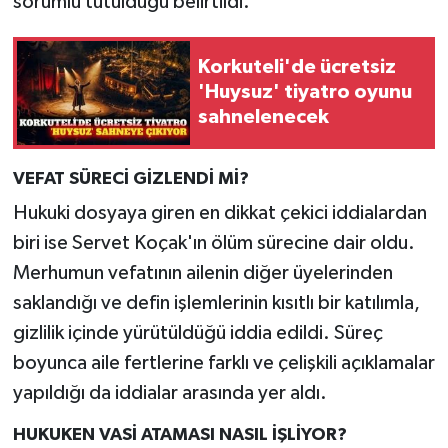
sorumlu tutulduğu belirtildi.
Korkuteli'de ücretsiz
'Huysuz' tiyatro oyunu
sahnelenecek
VEFAT SÜRECİ GİZLENDİ Mİ?
Hukuki dosyaya giren en dikkat çekici iddialardan
biri ise Servet Koçak'ın ölüm sürecine dair oldu.
Merhumun vefatının ailenin diğer üyelerinden
saklandığı ve defin işlemlerinin kısıtlı bir katılımla,
gizlilik içinde yürütüldüğü iddia edildi. Süreç
boyunca aile fertlerine farklı ve çelişkili açıklamalar
yapıldığı da iddialar arasında yer aldı.
HUKUKEN VASİ ATAMASI NASIL İŞLİYOR?