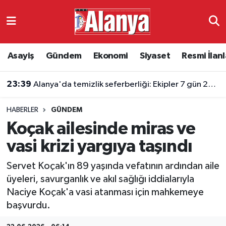
Asayiş
Antalya Nöbetçi Eczaneler
Asayiş
Gündem
Ekonomi
Siyaset
Resmi İlanl
Gündem
Antalya Hava Durumu
23:39
Alanya'da temizlik seferberliği: Ekipler 7 gün 24 saat sahada
Ekonomi
Antalya Namaz Vakitleri
HABERLER
GÜNDEM
Siyaset
Antalya Trafik Yoğunluk Haritası
Koçak ailesinde miras ve
Resmi İlanlar
Süper Lig Puan Durumu ve Fikstür
vasi krizi yargıya taşındı
Servet Koçak'ın 89 yaşında vefatının ardından aile
Alanyaspor
Tüm Manşetler
üyeleri, savurganlık ve akıl sağlığı iddialarıyla
Naciye Koçak'a vasi atanması için mahkemeye
Turizm
Son Dakika Haberleri
başvurdu.
E-Gazete
Haber Arşivi