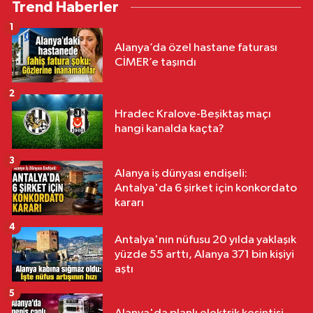
Trend Haberler
1
Alanya’da özel hastane faturası
CİMER’e taşındı
2
Hradec Kralove-Beşiktaş maçı
hangi kanalda kaçta?
3
Alanya iş dünyası endişeli:
Antalya'da 6 şirket için konkordato
kararı
4
Antalya'nın nüfusu 20 yılda yaklaşık
yüzde 55 arttı, Alanya 371 bin kişiyi
aştı
5