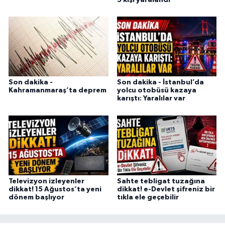
Son dakika -
Son dakika - İstanbul’da
Kahramanmaraş’ta deprem
yolcu otobüsü kazaya
karıştı: Yaralılar var
Televizyon izleyenler
Sahte tebligat tuzağına
dikkat! 15 Ağustos’ta yeni
dikkat! e-Devlet şifreniz bir
dönem başlıyor
tıkla ele geçebilir