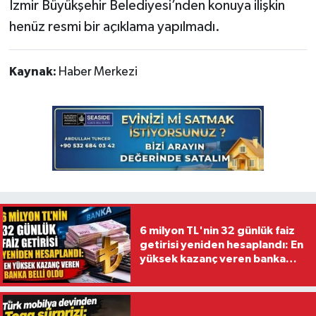
İzmir Büyükşehir Belediyesi’nden konuya ilişkin
henüz resmi bir açıklama yapılmadı.
Kaynak:
Haber Merkezi
6 milyon TL'nin 32 günlük faiz
getirisi yeniden hesaplandı: En
yüksek kazanç veren banka
belli oldu