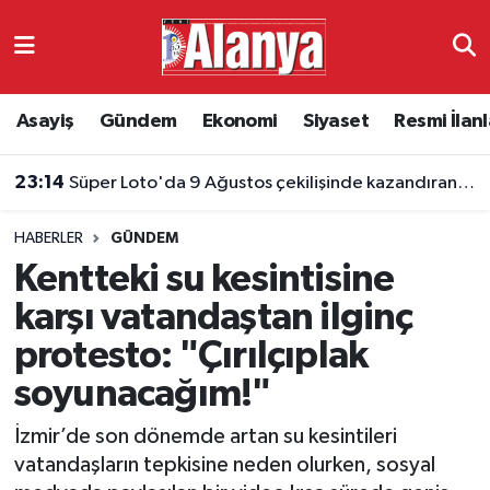
Asayiş
Antalya Nöbetçi Eczaneler
Asayiş
Gündem
Ekonomi
Siyaset
Resmi İlanl
Gündem
Antalya Hava Durumu
23:14
Süper Loto'da 9 Ağustos çekilişinde kazandıran numaralar belli oldu
Ekonomi
Antalya Namaz Vakitleri
HABERLER
GÜNDEM
Siyaset
Antalya Trafik Yoğunluk Haritası
Kentteki su kesintisine
Resmi İlanlar
Süper Lig Puan Durumu ve Fikstür
karşı vatandaştan ilginç
protesto: "Çırılçıplak
Alanyaspor
Tüm Manşetler
soyunacağım!"
Turizm
Son Dakika Haberleri
İzmir’de son dönemde artan su kesintileri
vatandaşların tepkisine neden olurken, sosyal
E-Gazete
Haber Arşivi