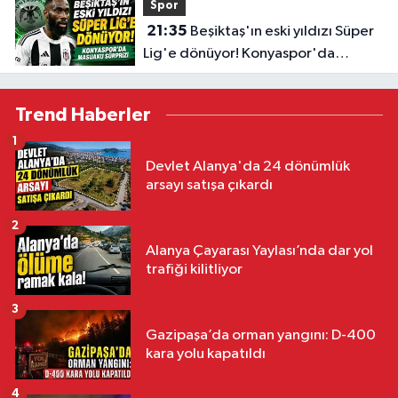
Spor
21:35
Beşiktaş'ın eski yıldızı Süper
Lig'e dönüyor! Konyaspor'da
Masuaku sürprizi
Trend Haberler
1
Devlet Alanya'da 24 dönümlük
arsayı satışa çıkardı
2
Alanya Çayarası Yaylası’nda dar yol
trafiği kilitliyor
3
Gazipaşa’da orman yangını: D-400
kara yolu kapatıldı
4