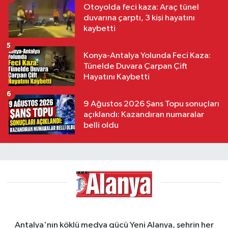
Otoyolda feci kaza: Araç tünel
duvarına çarptı, 3 kişi hayatını
kaybetti
5
Konya-Antalya Yolunda Feci Kaza:
Tünelde Duvara Çarpan Çift
Hayatını Kaybetti
6
9 Ağustos 2026 Şans Topu sonuçları
açıklandı: Kazandıran numaralar
belli oldu
Antalya'nın köklü medya gücü Yeni Alanya, şehrin her