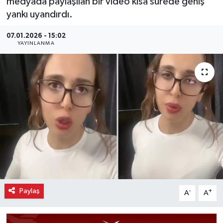
medyada paylaşılan bir video kısa sürede geniş
yankı uyandırdı.
07.01.2026 - 15:02
YAYINLANMA
Paylaş
-
+
A
A