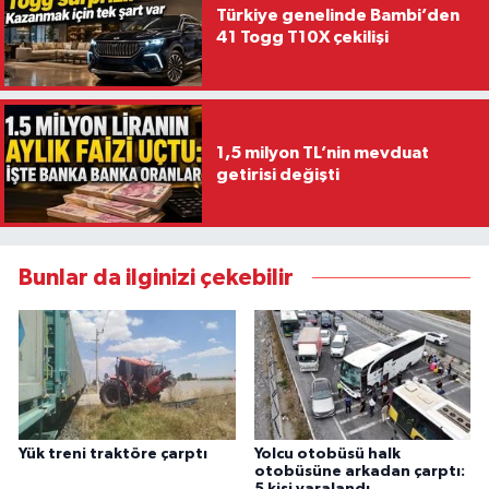
Türkiye genelinde Bambi’den
41 Togg T10X çekilişi
1,5 milyon TL’nin mevduat
getirisi değişti
Bunlar da ilginizi çekebilir
Yük treni traktöre çarptı
Yolcu otobüsü halk
otobüsüne arkadan çarptı:
5 kişi yaralandı