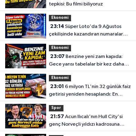
tepkisi: Bu filmi biliyoruz
Ekonomi
23:14
Süper Loto'da 9 Ağustos
çekilişinde kazandıran numaralar
belli oldu
Ekonomi
23:07
Benzine yeni zam kapıda:
Gece yarısı tabelalar bir kez daha
değişecek
Ekonomi
23:01
6 milyon TL'nin 32 günlük faiz
getirisi yeniden hesaplandı: En
yüksek kazanç veren banka belli
Spor
oldu
21:57
Acun Ilıcalı'nın Hull City'si
genç Norveçli yıldızı kadrosuna
kattı