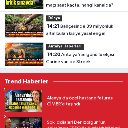
maçı saat kaçta, hangi kanalda?
Dünya
14:21
Bahçesinde 39 milyonluk
altın bulan kişiye yasal engel
Antalya Haberleri
14:20
Antalya'nın gönüllü elçisi
Carine van de Streek
Trend Haberler
1
Alanya’da özel hastane faturası
CİMER’e taşındı
2
Şok iddialar! Denizolgun'un