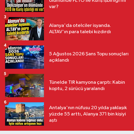
ölümünde FETÖ ile Kuriş işbirliği mi
var?
3
Alanya'da otelciler isyanda.
ALTAV'ın para talebi kızdırdı
4
5 Ağustos 2026 Şans Topu sonuçları
açıklandı
5
Tünelde TIR kamyona çarptı: Kabin
koptu, 2 sürücü yaralandı
6
Antalya'nın nüfusu 20 yılda yaklaşık
yüzde 55 arttı, Alanya 371 bin kişiyi
aştı