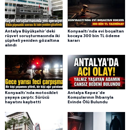
Antalya Büyükşehir'deki
Konyaaltı'nda evi boşaltan
rüşvet soruşturmasında iki
kocaya 300 bin TL ödeme
şüpheli yeniden gözaltına
kararı
alındı
Konyaaltı'nda motosiklet
Antalya Kepez'de
yayaya çarptı: Sürücü
Komşularının İhbarıyla
hayatını kaybetti
Evinde Ölü Bulundu