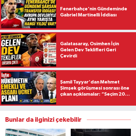
Fenerbahçe'nin Gündeminde
Gabriel Martinelli İddiası
Galatasaray, Osimhen İçin
Gelen Dev Teklifleri Geri
Çevirdi
Şamil Tayyar'dan Mehmet
Şimşek görüşmesi sonrası öne
çıkan açıklamalar: “Seçim 2028
hedefiyle planlanıyor
Bunlar da ilginizi çekebilir