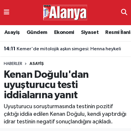
Asayiş
Antalya Nöbetçi Eczaneler
Asayiş
Gündem
Ekonomi
Siyaset
Resmi İlanl
Gündem
Antalya Hava Durumu
14:11
Kemer'de mitolojik aşkın simgesi: Henna heykeli
Ekonomi
Antalya Namaz Vakitleri
HABERLER
ASAYIŞ
Siyaset
Antalya Trafik Yoğunluk Haritası
Kenan Doğulu'dan
Resmi İlanlar
Süper Lig Puan Durumu ve Fikstür
uyuşturucu testi
iddialarına yanıt
Alanyaspor
Tüm Manşetler
Uyuşturucu soruşturmasında testinin pozitif
Turizm
Son Dakika Haberleri
çıktığı iddia edilen Kenan Doğulu, kendi yaptırdığı
idrar testinin negatif sonuçlandığını açıkladı.
E-Gazete
Haber Arşivi