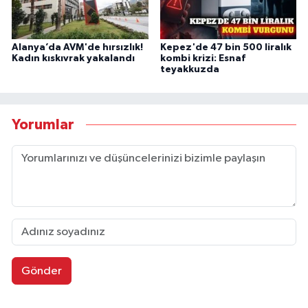
Alanya’da AVM'de hırsızlık!
Kepez'de 47 bin 500 liralık
Kadın kıskıvrak yakalandı
kombi krizi: Esnaf
teyakkuzda
Yorumlar
Gönder