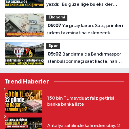
yazdı: 'Bu güzelliğe bu eksikler
yakışmıyor'
Ekonomi
09:07
Yargıtay kararı: Satış primleri
kıdem tazminatına eklenecek
Spor
09:02
Bandırma’da Bandırmaspor
İstanbulspor maçı saat kaçta, hangi
kanalda?
Trend Haberler
1
150 bin TL mevduat faiz getirisi
banka banka liste
2
Antalya sahilinde kahreden olay: 2