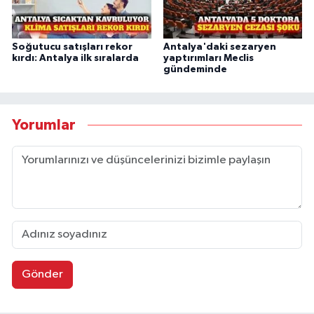
Soğutucu satışları rekor
Antalya'daki sezaryen
kırdı: Antalya ilk sıralarda
yaptırımları Meclis
gündeminde
Yorumlar
Gönder