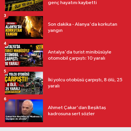
genç hayatını kaybetti
3
Son dakika - Alanya'da korkutan
yangın
4
Antalya'da turist minibüsüyle
otomobil çarpıştı: 10 yaralı
5
İki yolcu otobüsü çarpıştı, 8 ölü, 25
yaralı
6
Ahmet Çakar'dan Beşiktaş
kadrosuna sert sözler