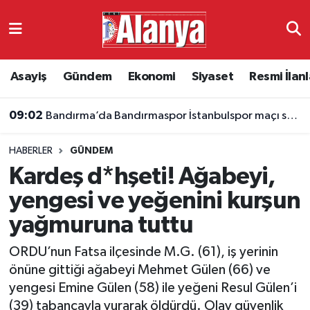
Asayiş
Antalya Nöbetçi Eczaneler
Asayiş
Gündem
Ekonomi
Siyaset
Resmi İlanl
Gündem
Antalya Hava Durumu
09:02
Bandırma’da Bandırmaspor İstanbulspor maçı saat kaçta, hangi kanalda?
Ekonomi
Antalya Namaz Vakitleri
HABERLER
GÜNDEM
Siyaset
Antalya Trafik Yoğunluk Haritası
Kardeş d*hşeti! Ağabeyi,
Resmi İlanlar
Süper Lig Puan Durumu ve Fikstür
yengesi ve yeğenini kurşun
yağmuruna tuttu
Alanyaspor
Tüm Manşetler
ORDU’nun Fatsa ilçesinde M.G. (61), iş yerinin
Turizm
Son Dakika Haberleri
önüne gittiği ağabeyi Mehmet Gülen (66) ve
yengesi Emine Gülen (58) ile yeğeni Resul Gülen’i
E-Gazete
Haber Arşivi
(39) tabancayla vurarak öldürdü. Olay güvenlik