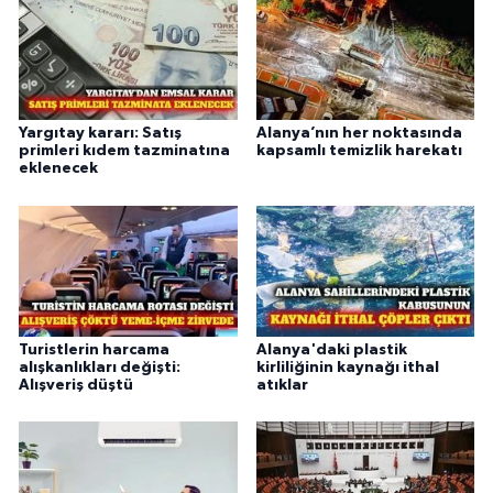
Yargıtay kararı: Satış
Alanya’nın her noktasında
primleri kıdem tazminatına
kapsamlı temizlik harekatı
eklenecek
Turistlerin harcama
Alanya'daki plastik
alışkanlıkları değişti:
kirliliğinin kaynağı ithal
Alışveriş düştü
atıklar