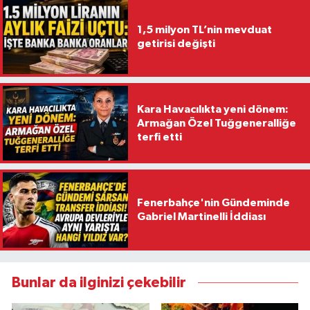
1,5 milyon TL’nin mevduat
getirisi değişti
Kara Havacılıkta yeni dönem:
Armağan Özel Tuğgeneralliğe
terfi etti
Fenerbahçe'nin Gündeminde
Gabriel Martinelli İddiası
Bunlar da ilginizi çekebilir