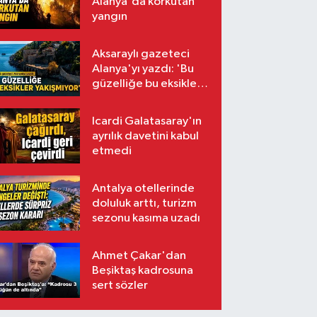
Alanya'da korkutan
yangın
Aksaraylı gazeteci
Alanya'yı yazdı: 'Bu
güzelliğe bu eksikler
yakışmıyor'
Icardi Galatasaray'ın
ayrılık davetini kabul
etmedi
Antalya otellerinde
doluluk arttı, turizm
sezonu kasıma uzadı
Ahmet Çakar'dan
Beşiktaş kadrosuna
sert sözler