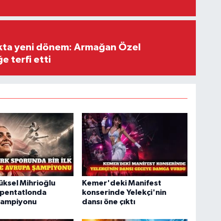
ıkta yeni dönem: Armağan Özel
e terfi etti
üksel Mihrioğlu
Kemer'deki Manifest
pentatlonda
konserinde Yelekçi'nin
şampiyonu
dansı öne çıktı