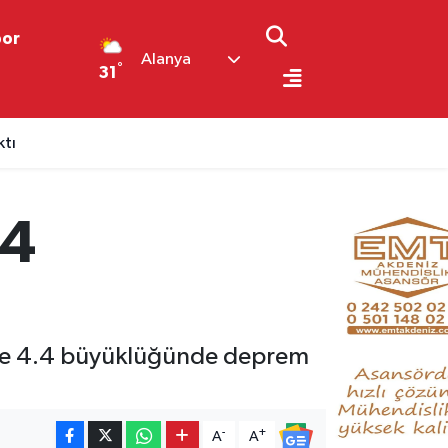
por
Alanya
°
31
ktı
.4
2'de 4.4 büyüklüğünde deprem
-
+
A
A