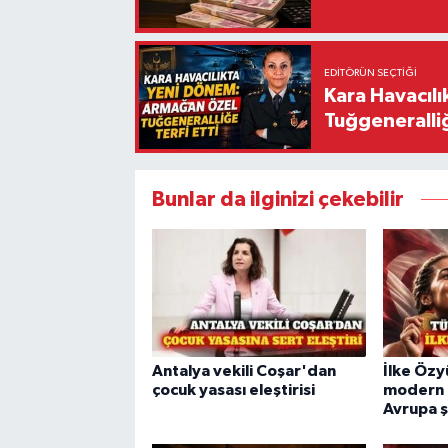
EDITÖRÜN SEÇTIĞI
Kara Havacıl
Tuğgeneralliğ
Bunlar da ilginizi çekebilir
Antalya vekili Coşar'dan
İlke Özy
çocuk yasası eleştirisi
modern 
Avrupa 