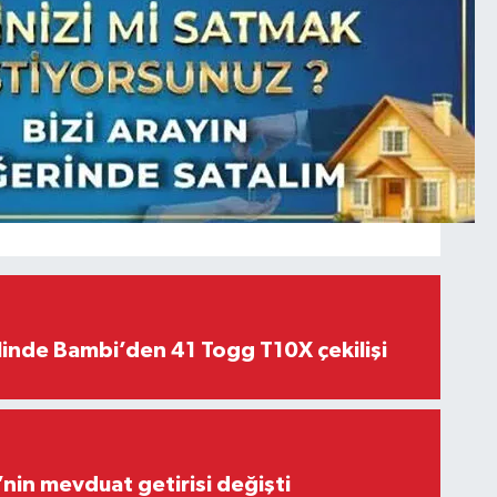
linde Bambi’den 41 Togg T10X çekilişi
’nin mevduat getirisi değişti