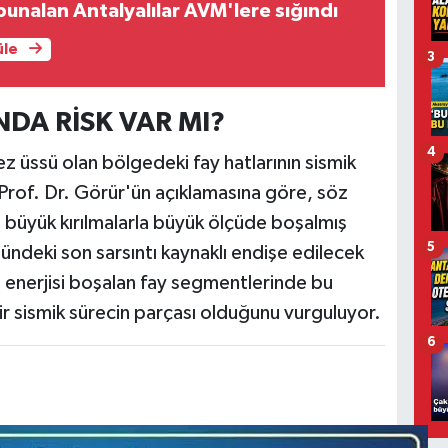
bunalan Antalyalılar AVM'lere sığındı
üle
3
DA RİSK VAR MI?
4
 üssü olan bölgedeki fay hatlarının sismik
r. Prof. Dr. Görür'ün açıklamasına göre, söz
 büyük kırılmalarla büyük ölçüde boşalmış
5
deki son sarsıntı kaynaklı endişe edilecek
 enerjisi boşalan fay segmentlerinde bu
bir sismik sürecin parçası olduğunu vurguluyor.
6