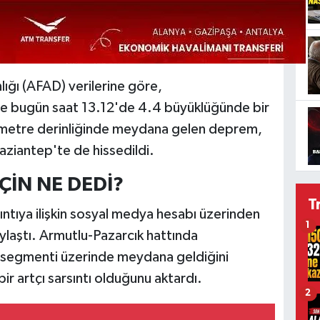
ığı (AFAD) verilerine göre,
de bugün saat 13.12'de 4.4 büyüklüğünde bir
ilometre derinliğinde meydana gelen deprem,
aziantep'te de hissedildi.
ÇİN NE DEDİ?
T
sıntıya ilişkin sosyal medya hesabı üzerinden
1
laştı. Armutlu-Pazarcık hattında
 segmenti üzerinde meydana geldiğini
r artçı sarsıntı olduğunu aktardı.
2