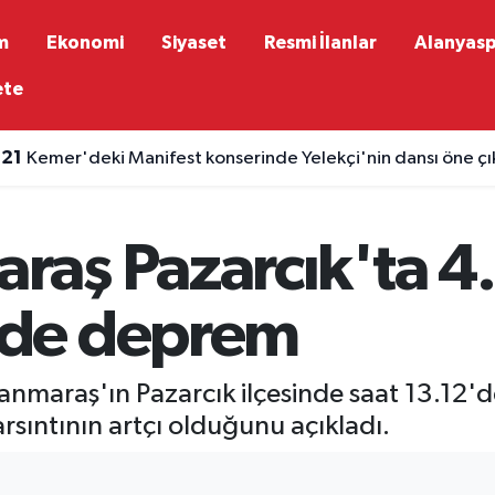
m
Ekonomi
Siyaset
Resmi İlanlar
Alanyas
ete
:21
Kemer'deki Manifest konserinde Yelekçi'nin dansı öne çı
aş Pazarcık'ta 4
de deprem
anmaraş'ın Pazarcık ilçesinde saat 13.1
sıntının artçı olduğunu açıkladı.