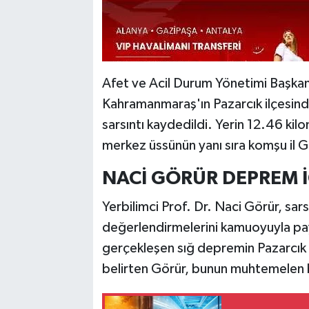
Afet ve Acil Durum Yönetimi Başkanl
Kahramanmaraş'ın Pazarcık ilçesin
sarsıntı kaydedildi. Yerin 12.46 k
merkez üssünün yanı sıra komşu il G
NACİ GÖRÜR DEPREM İ
Yerbilimci Prof. Dr. Naci Görür, sar
değerlendirmelerini kamuoyuyla pay
gerçekleşen sığ depremin Pazarcık
belirten Görür, bunun muhtemelen bi