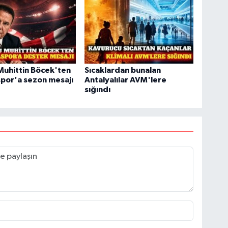
Muhittin Böcek'ten
Sıcaklardan bunalan
por'a sezon mesajı
Antalyalılar AVM'lere
sığındı