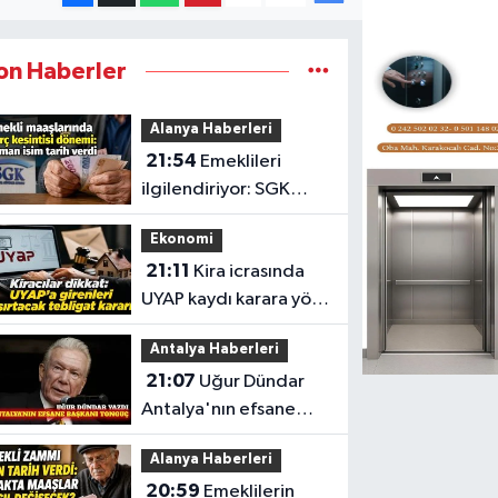
on Haberler
Alanya Haberleri
21:54
Emeklileri
ilgilendiriyor: SGK
borç kesintisi başlıyor
Ekonomi
21:11
Kira icrasında
UYAP kaydı karara yön
verdi
Antalya Haberleri
21:07
Uğur Dündar
Antalya'nın efsane
başkanı Tonguç'u
Alanya Haberleri
kaleme aldı
20:59
Emeklilerin