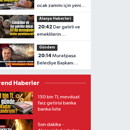
ocak zammı için yeni
tahmin
Alanya Haberleri
20:42
Dar gelirli ve
emeklilerin
gündeminde GETAD
Gündem
desteği
20:14
Muratpaşa
Belediye Başkanı
Uysal'dan çerçeve
yasa tepkisi
rend Haberler
150 bin TL mevduat
faiz getirisi banka
banka liste
Son dakika -