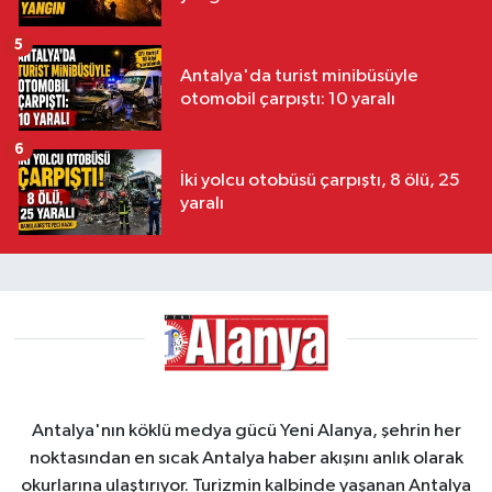
5
Antalya'da turist minibüsüyle
otomobil çarpıştı: 10 yaralı
6
İki yolcu otobüsü çarpıştı, 8 ölü, 25
yaralı
Antalya'nın köklü medya gücü Yeni Alanya, şehrin her
noktasından en sıcak Antalya haber akışını anlık olarak
okurlarına ulaştırıyor. Turizmin kalbinde yaşanan Antalya