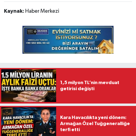
Kaynak:
Haber Merkezi
1,5 milyon TL’nin mevduat
getirisi değişti
Kara Havacılıkta yeni dönem:
Armağan Özel Tuğgeneralliğe
terfi etti