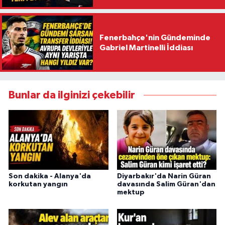
Fenerbahçe'nin Gündeminde
Gabriel Martinelli İddiası
Bunlar da ilginizi çekebilir
Son dakika - Alanya'da
Diyarbakır'da Narin Güran
korkutan yangın
davasında Salim Güran'dan
mektup