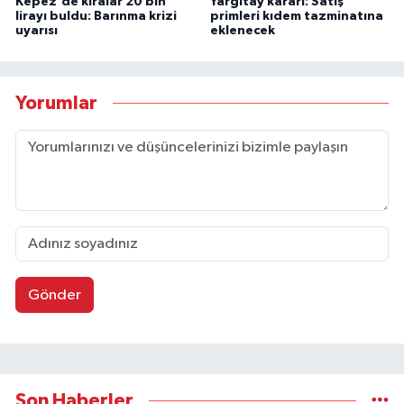
Kepez'de kiralar 20 bin
Yargıtay kararı: Satış
lirayı buldu: Barınma krizi
primleri kıdem tazminatına
uyarısı
eklenecek
Yorumlar
Gönder
Son Haberler