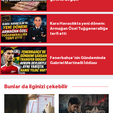
Kara Havacılıkta yeni dönem:
Armağan Özel Tuğgeneralliğe
terfi etti
Fenerbahçe'nin Gündeminde
Gabriel Martinelli İddiası
Bunlar da ilginizi çekebilir