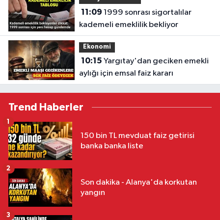
11:09
1999 sonrası sigortalılar
kademeli emeklilik bekliyor
Ekonomi
10:15
Yargıtay'dan geciken emekli
aylığı için emsal faiz kararı
Trend Haberler
1
150 bin TL mevduat faiz getirisi
banka banka liste
2
Son dakika - Alanya'da korkutan
yangın
3