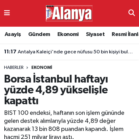
Asayiş
Antalya Nöbetçi Eczaneler
Asayiş
Gündem
Ekonomi
Siyaset
Resmi İlanl
Gündem
Antalya Hava Durumu
11:17
Antalya Kaleiçi'nde gece nüfusu 50 bin kişiyi buluyor
Ekonomi
Antalya Namaz Vakitleri
HABERLER
EKONOMI
Siyaset
Antalya Trafik Yoğunluk Haritası
Borsa İstanbul haftayı
Resmi İlanlar
Süper Lig Puan Durumu ve Fikstür
yüzde 4,89 yükselişle
kapattı
Alanyaspor
Tüm Manşetler
BIST 100 endeksi, haftanın son işlem gününde
Turizm
Son Dakika Haberleri
gelen destek alımlarıyla yüzde 4,89 değer
kazanarak 13 bin 808 puandan kapandı. İşlem
E-Gazete
Haber Arşivi
hacmi 251 milyar lirayı aştı.