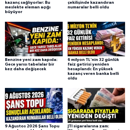
kazanç sağlıyorlar: Bu
çekilişinde kazandıran
meslekte eleman açığı
numaralar belli oldu
büyüyor
Benzine yeni zam kapıda:
6 milyon TL'nin 32 günlük
Gece yarısı tabelalar bir
faiz getirisi yeniden
kez daha değişecek
hesaplandı: En yüksek
kazanç veren banka belli
oldu
9 Ağustos 2026 Şans Topu
JTI sigaralarına zam: