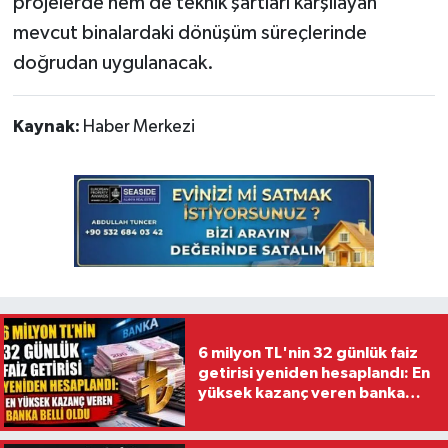
projelerde hem de teknik şartları karşılayan
mevcut binalardaki dönüşüm süreçlerinde
doğrudan uygulanacak.
Kaynak:
Haber Merkezi
6 milyon TL'nin 32 günlük faiz
getirisi yeniden hesaplandı: En
yüksek kazanç veren banka
belli oldu