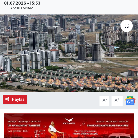
01.07.2026 - 15:53
YAYINLANMA
Paylaş
-
+
A
A