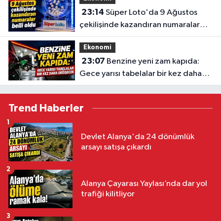
23:14
Süper Loto'da 9 Ağustos
çekilişinde kazandıran numaralar
belli oldu
Ekonomi
23:07
Benzine yeni zam kapıda:
Gece yarısı tabelalar bir kez daha
değişecek
Trend Haberler
1
Devlet Alanya'da 24 dönümlük
arsayı satışa çıkardı
2
Alanya Çayarası Yaylası’nda dar yol
trafiği kilitliyor
3