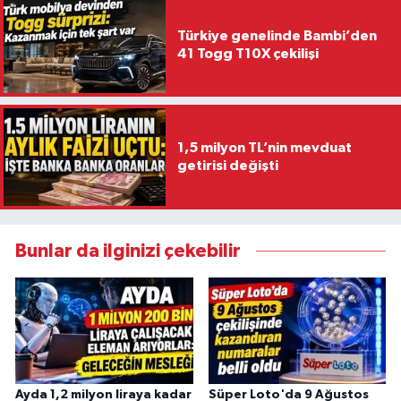
Türkiye genelinde Bambi’den
41 Togg T10X çekilişi
1,5 milyon TL’nin mevduat
getirisi değişti
Bunlar da ilginizi çekebilir
Ayda 1,2 milyon liraya kadar
Süper Loto'da 9 Ağustos