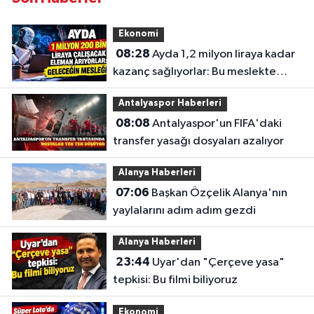
Ekonomi
08:28
Ayda 1,2 milyon liraya kadar
kazanç sağlıyorlar: Bu meslekte
eleman açığı büyüyor
Antalyaspor Haberleri
08:08
Antalyaspor'un FIFA'daki
transfer yasağı dosyaları azalıyor
Alanya Haberleri
07:06
Başkan Özçelik Alanya'nın
yaylalarını adım adım gezdi
Alanya Haberleri
23:44
Uyar'dan "Çerçeve yasa"
tepkisi: Bu filmi biliyoruz
Ekonomi