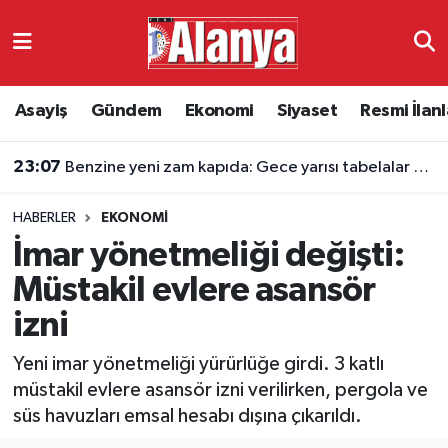
Asayiş
Antalya Nöbetçi Eczaneler
Asayiş
Gündem
Ekonomi
Siyaset
Resmi İlanl
Gündem
Antalya Hava Durumu
23:07
Benzine yeni zam kapıda: Gece yarısı tabelalar bir kez daha değişecek
Ekonomi
Antalya Namaz Vakitleri
HABERLER
EKONOMI
Siyaset
Antalya Trafik Yoğunluk Haritası
İmar yönetmeliği değişti:
Resmi İlanlar
Süper Lig Puan Durumu ve Fikstür
Müstakil evlere asansör
izni
Alanyaspor
Tüm Manşetler
Yeni imar yönetmeliği yürürlüğe girdi. 3 katlı
Turizm
Son Dakika Haberleri
müstakil evlere asansör izni verilirken, pergola ve
süs havuzları emsal hesabı dışına çıkarıldı.
E-Gazete
Haber Arşivi