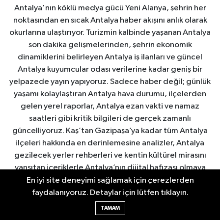
Antalya'nın köklü medya gücü Yeni Alanya, şehrin her
noktasından en sıcak Antalya haber akışını anlık olarak
okurlarına ulaştırıyor. Turizmin kalbinde yaşanan Antalya
son dakika gelişmelerinden, şehrin ekonomik
dinamiklerini belirleyen Antalya iş ilanları ve güncel
Antalya kuyumcular odası verilerine kadar geniş bir
yelpazede yayın yapıyoruz. Sadece haber değil; günlük
yaşamı kolaylaştıran Antalya hava durumu, ilçelerden
gelen yerel raporlar, Antalya ezan vakti ve namaz
saatleri gibi kritik bilgileri de gerçek zamanlı
güncelliyoruz. Kaş’tan Gazipaşa’ya kadar tüm Antalya
ilçeleri hakkında en derinlemesine analizler, Antalya
gezilecek yerler rehberleri ve kentin kültürel mirasını
yansıtan içeriklerle Antalya’nın dijital hafızası olmaya
devam ediyoruz. Güvenilir, hızlı ve tarafsız habercilik
En iyi site deneyimi sağlamak için çerezlerden
anlayışıyla Antalya haberleri denince akla gelen ilk
faydalanıyoruz. Detaylar için lütfen tıklayın.
kaynak: Yeni Alanya.
TAMAM