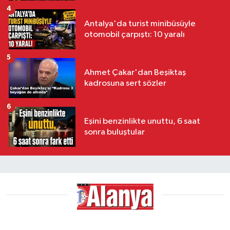
4
Antalya'da turist minibüsüyle
otomobil çarpıştı: 10 yaralı
5
Ahmet Çakar'dan Beşiktaş
kadrosuna sert sözler
6
Eşini benzinlikte unuttu, 6 saat
sonra buluştular