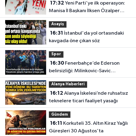
17:32
Yeni Parti'ye ilk operasyon:
Manisa İl Başkanı İlksen Özalper
tutuklandı
Asayiş
16:31
İstanbul'da yol ortasındaki
kavgada öne çıkan söz
Spor
16:30
Fenerbahçe’de Ederson
belirsizliği: Milinkovic-Savic
gündeme geldi
Alanya Haberleri
16:12
Alanya İskelesi’nde ruhsatsız
teknelere ticari faaliyet yasağı
Gündem
16:11
Korkuteli 35. Altın Kiraz Yağlı
Güreşleri 30 Ağustos'ta