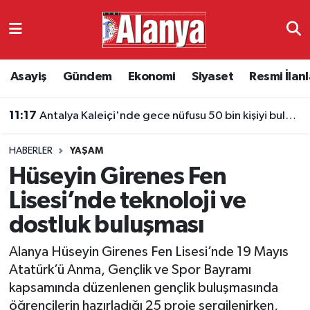
Asayiş
Antalya Nöbetçi Eczaneler
Asayiş
Gündem
Ekonomi
Siyaset
Resmi İlanl
Gündem
Antalya Hava Durumu
11:13
Serik'te seyir halindeki otomobil yandı: 4 yaralı
Ekonomi
Antalya Namaz Vakitleri
HABERLER
YAŞAM
Siyaset
Antalya Trafik Yoğunluk Haritası
Hüseyin Girenes Fen
Resmi İlanlar
Süper Lig Puan Durumu ve Fikstür
Lisesi’nde teknoloji ve
dostluk buluşması
Alanyaspor
Tüm Manşetler
Alanya Hüseyin Girenes Fen Lisesi’nde 19 Mayıs
Turizm
Son Dakika Haberleri
Atatürk’ü Anma, Gençlik ve Spor Bayramı
kapsamında düzenlenen gençlik buluşmasında
E-Gazete
Haber Arşivi
öğrencilerin hazırladığı 25 proje sergilenirken,