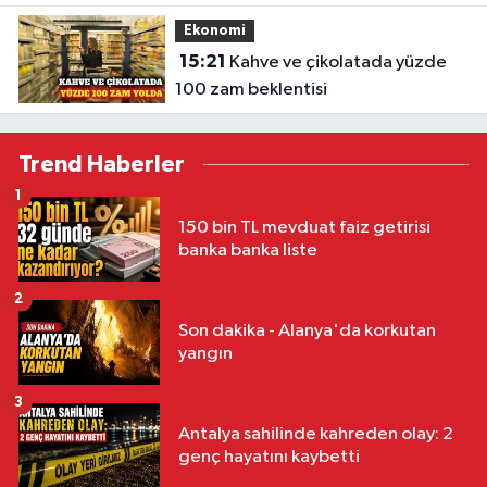
Ekonomi
15:21
Kahve ve çikolatada yüzde
100 zam beklentisi
Trend Haberler
1
150 bin TL mevduat faiz getirisi
banka banka liste
2
Son dakika - Alanya'da korkutan
yangın
3
Antalya sahilinde kahreden olay: 2
genç hayatını kaybetti