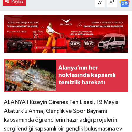
Paylaş
-
+
A
A
Alanya’nın her
noktasında kapsamlı
temizlik harekatı
ALANYA Hüseyin Girenes Fen Lisesi, 19 Mayıs
Atatürk’ü Anma, Gençlik ve Spor Bayramı
kapsamında öğrencilerin hazırladığı projelerin
sergilendiği kapsamlı bir gençlik buluşmasına ev