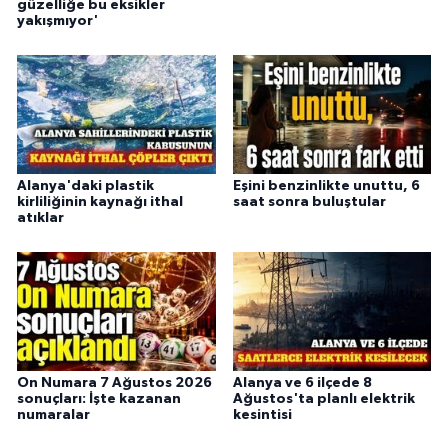
güzelliğe bu eksikler
yakışmıyor'
Alanya'daki plastik
Eşini benzinlikte unuttu, 6
kirliliğinin kaynağı ithal
saat sonra buluştular
atıklar
On Numara 7 Ağustos 2026
Alanya ve 6 ilçede 8
sonuçları: İşte kazanan
Ağustos'ta planlı elektrik
numaralar
kesintisi