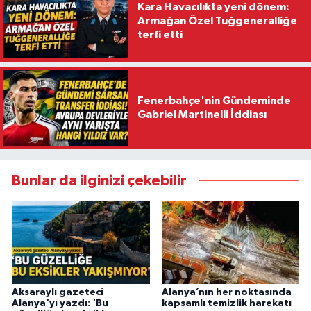
Kara Havacılıkta yeni dönem:
Armağan Özel Tuğgeneralliğe
terfi etti
Fenerbahçe'nin Gündeminde
Gabriel Martinelli İddiası
Bunlar da ilginizi çekebilir
Aksaraylı gazeteci
Alanya’nın her noktasında
Alanya'yı yazdı: 'Bu
kapsamlı temizlik harekatı