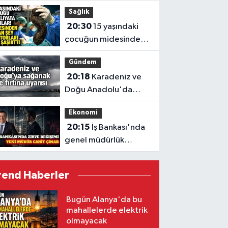
zaman?
Sağlık
20:30
15 yaşındaki
çocuğun midesinden
çıkanlar hayret ettirdi
Gündem
20:18
Karadeniz ve
Doğu Anadolu'da
sağanak ve fırtına
Ekonomi
uyarısı
20:15
İş Bankası'nda
genel müdürlük
koltuğuna Cahit Çınar
geçiyor
rend Haberler
Bugün Alanya'da bu
mahallelerde elektrik
olmayacak