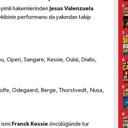
2
yimli hakemlerinden
Jesus Valenzuela
kibinin performansı da yakından takip
3
 Operi, Sangare, Kessie, Oulai, Diallo,
4
5
olfe, Odegaard, Berge, Thorstvedt, Nusa,
6
i ismi
Franck Kessie
öncülüğünde tur