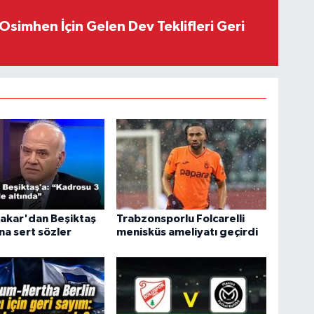
Osimhen İçin Gelen Dev Teklifleri Geri
akar'dan Beşiktaş
Trabzonsporlu Folcarelli
a sert sözler
menisküs ameliyatı geçirdi