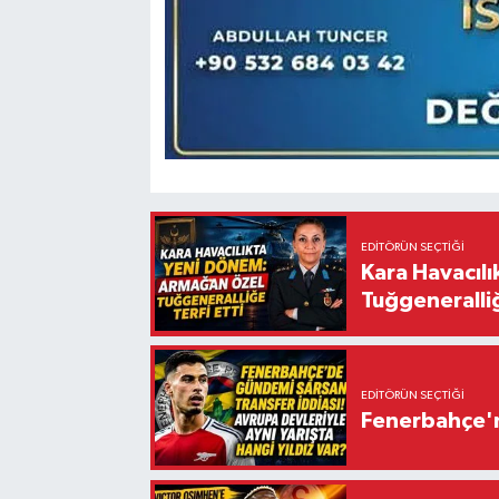
EDITÖRÜN SEÇTIĞI
Kara Havacıl
Tuğgeneralliğ
EDITÖRÜN SEÇTIĞI
Fenerbahçe'n