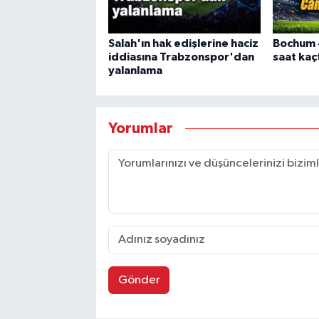
Salah'ın hak edişlerine haciz
Bochum -
iddiasına Trabzonspor'dan
saat kaç
yalanlama
Yorumlar
Gönder