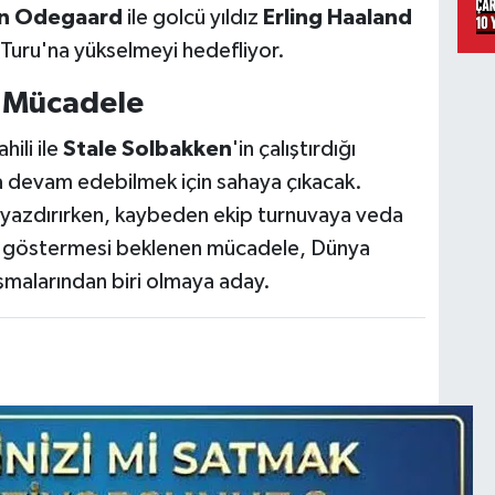
in Odegaard
ile golcü yıldız
Erling Haaland
 Turu'na yükselmeyi hedefliyor.
k Mücadele
hili ile
Stale Solbakken
'in çalıştırdığı
a devam edebilmek için sahaya çıkacak.
 yazdırırken, kaybeden ekip turnuvaya veda
gi göstermesi beklenen mücadele, Dünya
aşmalarından biri olmaya aday.