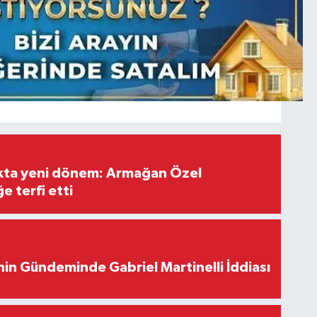
ıkta yeni dönem: Armağan Özel
e terfi etti
in Gündeminde Gabriel Martinelli İddiası