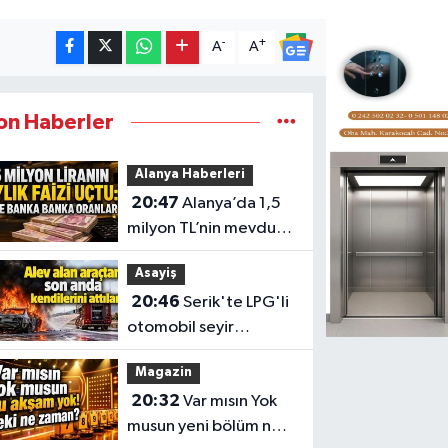
-
+
A
A
on Haberler
Alanya Haberleri
20:47
Alanya’da 1,5
milyon TL’nin mevduat
getirisi değişti
Asayiş
20:46
Serik'te LPG'li
otomobil seyir
halindeyken alev aldı
Magazin
20:32
Var mısın Yok
musun yeni bölüm ne