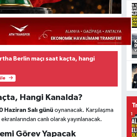
tha Berlin maçı saat kaçta, hangi
üle
çta, Hangi Kanalda?
T
0 Haziran Salı günü
oynanacak. Karşılaşma
1
ekranlarından canlı olarak yayınlanacak.
kemi Görev Yapacak