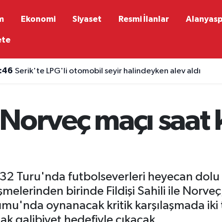
m
Ekonomi
Siyaset
Resmi İlanlar
Alanyas
ete
:46
Serik'te LPG'li otomobil seyir halindeyken alev aldı
i-Norveç maçı saat
2 Turu'nda futbolseverleri heyecan dolu 
elerinden birinde Fildişi Sahili ile Norveç, 
umu'nda oynanacak kritik karşılaşmada ik
k galibiyet hedefiyle çıkacak.