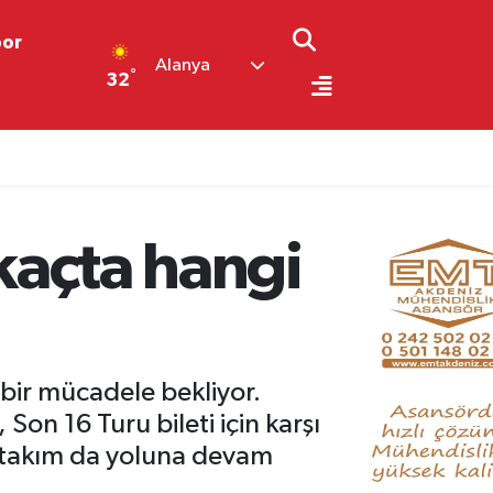
por
Alanya
°
32
 kaçta hangi
bir mücadele bekliyor.
Son 16 Turu bileti için karşı
i takım da yoluna devam