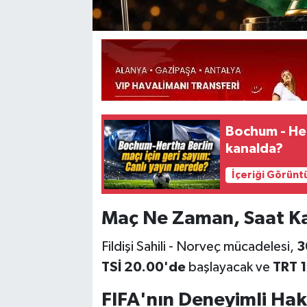
Bochum - Her
kanalda?
İçeriği Görünt
Maç Ne Zaman, Saat Ka
Fildişi Sahili - Norveç mücadelesi,
3
TSİ 20.00'de
başlayacak ve
TRT 1
FIFA'nın Deneyimli Ha