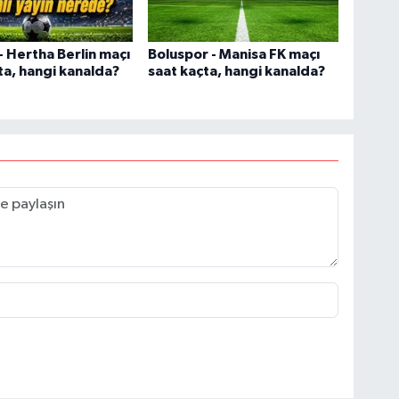
 Hertha Berlin maçı
Boluspor - Manisa FK maçı
ta, hangi kanalda?
saat kaçta, hangi kanalda?