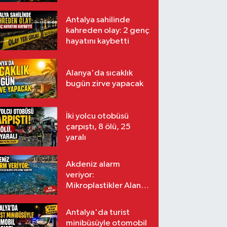
Antalya sahilinde
kahreden olay: 2 genç
hayatını kaybetti
Alanya'da sıcaklık
bugün zirve yapacak
İki yolcu otobüsü
çarpıştı, 8 ölü, 25
yaralı
Akdeniz alarm
veriyor:
Mikroplastikler Alanya
kıyılarına taşınıyor
Antalya'da turist
minibüsüyle otomobil