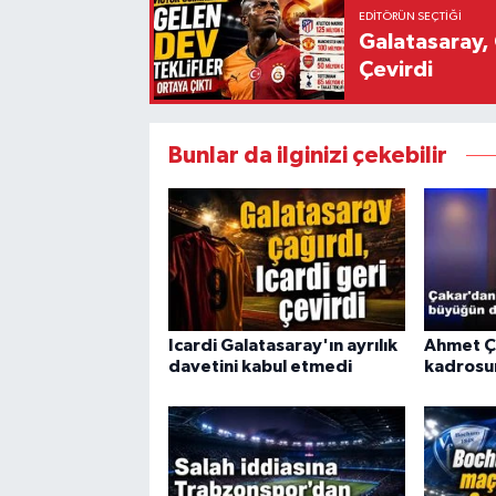
EDITÖRÜN SEÇTIĞI
Galatasaray, 
Çevirdi
Bunlar da ilginizi çekebilir
Icardi Galatasaray'ın ayrılık
Ahmet Ç
davetini kabul etmedi
kadrosun