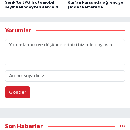
Serik'te LPG'li otomobil
Kur'an kursunda öğrenciye
seyir halindeyken alev aldı
şiddet kamerada
Yorumlar
Gönder
Son Haberler