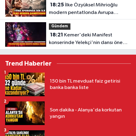
18:25
İlke Özyüksel Mihrioğlu
modern pentatlonda Avrupa
şampiyonu
Gündem
18:21
Kemer'deki Manifest
konserinde Yelekçi'nin dansı öne
çıktı
Trend Haberler
1
150 bin TL mevduat faiz getirisi
banka banka liste
2
Son dakika - Alanya'da korkutan
yangın
3