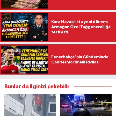
Kara Havacılıkta yeni dönem:
Armağan Özel Tuğgeneralliğe
terfi etti
Fenerbahçe'nin Gündeminde
Gabriel Martinelli İddiası
Bunlar da ilginizi çekebilir