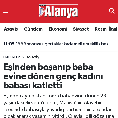
Asayiş
Antalya Nöbetçi Eczaneler
Asayiş
Gündem
Ekonomi
Siyaset
Resmi İlanl
Gündem
Antalya Hava Durumu
11:09
1999 sonrası sigortalılar kademeli emeklilik bekliyor
Ekonomi
Antalya Namaz Vakitleri
HABERLER
ASAYIŞ
Siyaset
Antalya Trafik Yoğunluk Haritası
Eşinden boşanıp baba
Resmi İlanlar
Süper Lig Puan Durumu ve Fikstür
evine dönen genç kadını
babası katletti
Alanyaspor
Tüm Manşetler
Eşinden ayrıldıktan sonra babaevine dönen 23
Turizm
Son Dakika Haberleri
yaşındaki Birsen Yıldırım, Manisa’nın Alaşehir
ilçesinde babasıyla yaşadığı tartışmanın ardından
E-Gazete
Haber Arşivi
bıçaklanarak yaşamını yitirdi. Olayla ilgili gözaltına