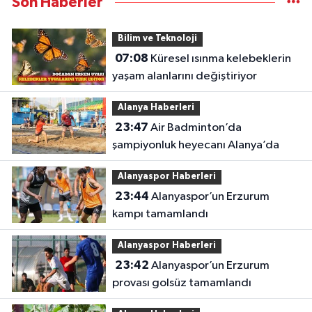
Son Haberler
Bilim ve Teknoloji
07:08
Küresel ısınma kelebeklerin
yaşam alanlarını değiştiriyor
Alanya Haberleri
23:47
Air Badminton’da
şampiyonluk heyecanı Alanya’da
Alanyaspor Haberleri
23:44
Alanyaspor’un Erzurum
kampı tamamlandı
Alanyaspor Haberleri
23:42
Alanyaspor’un Erzurum
provası golsüz tamamlandı