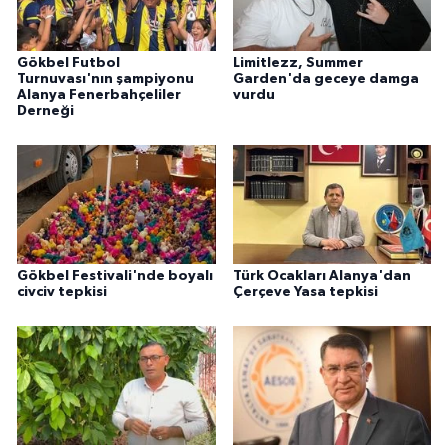
Gökbel Futbol
Limitlezz, Summer
Turnuvası'nın şampiyonu
Garden'da geceye damga
Alanya Fenerbahçeliler
vurdu
Derneği
Gökbel Festivali'nde boyalı
Türk Ocakları Alanya'dan
civciv tepkisi
Çerçeve Yasa tepkisi