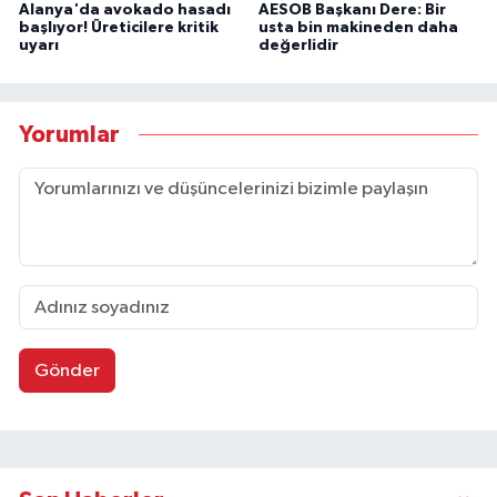
Alanya'da avokado hasadı
AESOB Başkanı Dere: Bir
başlıyor! Üreticilere kritik
usta bin makineden daha
uyarı
değerlidir
Yorumlar
Gönder