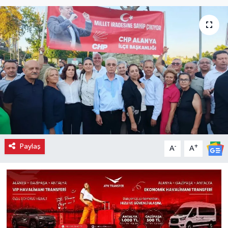
Paylaş
-
+
A
A