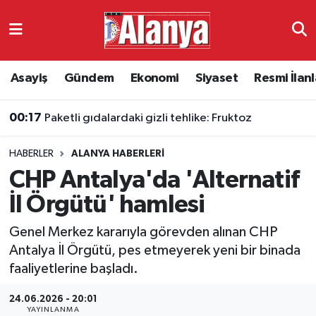
Asayiş
Antalya Nöbetçi Eczaneler
Asayiş
Gündem
Ekonomi
Siyaset
Resmi İlanl
Gündem
Antalya Hava Durumu
00:15
Bilim insanları uyardı: Yeni nesiller daha kısa yaşayabilir
Ekonomi
Antalya Namaz Vakitleri
HABERLER
ALANYA HABERLERI
Siyaset
Antalya Trafik Yoğunluk Haritası
CHP Antalya'da 'Alternatif
Resmi İlanlar
Süper Lig Puan Durumu ve Fikstür
İl Örgütü' hamlesi
Genel Merkez kararıyla görevden alınan CHP
Alanyaspor
Tüm Manşetler
Antalya İl Örgütü, pes etmeyerek yeni bir binada
faaliyetlerine başladı.
Turizm
Son Dakika Haberleri
24.06.2026 - 20:01
E-Gazete
Haber Arşivi
YAYINLANMA