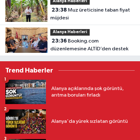
Alanya Haberleri
23:38
Muz üreticisine taban fiyat
müjdesi
Alanya Haberleri
23:36
Booking.com
düzenlemesine ALTİD’den destek
Trend Haberler
1
Alanya açıklarında şok görüntü,
arıtma boruları fırladı
2
Alanya'da yürek sızlatan görüntü
3