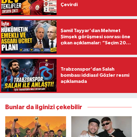
Çevirdi
Şamil Tayyar'dan Mehmet
Şimşek görüşmesi sonrası öne
çıkan açıklamalar: “Seçim 2028
hedefiyle planlanıyor
Trabzonspor'dan Salah
bombası iddiası! Gözler resmi
açıklamada
Bunlar da ilginizi çekebilir