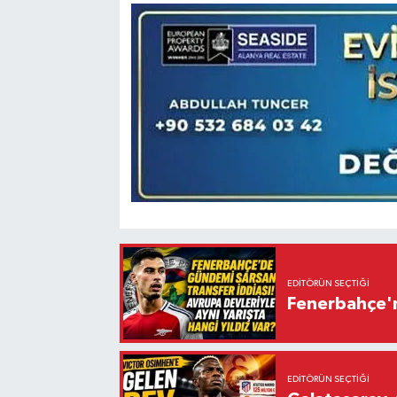
EDITÖRÜN SEÇTIĞI
Fenerbahçe'n
EDITÖRÜN SEÇTIĞI