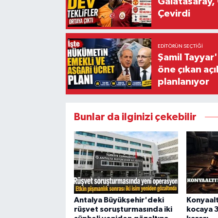
Galatasaray, 
Çevirdi
EDITÖRÜN SEÇTIĞI
Şamil Tayyar
öne çıkan aç
planlanıyor
Bunlar da ilginizi çekebilir
Antalya Büyükşehir'deki
Konyaalt
rüşvet soruşturmasında iki
kocaya 