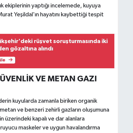
ık ekiplerinin yaptığı incelemede, kuyuya
at Yeşildal'ın hayatını kaybettiği tespit
kşehir'deki rüşvet soruşturmasında iki
den gözaltına alındı
üle
ÜVENLİK VE METAN GAZI
 derin kuyularda zamanla biriken organik
k metan ve benzeri zehirli gazların oluşumuna
n üzerindeki kapalı ve dar alanlara
koruyucu maskeler ve uygun havalandırma