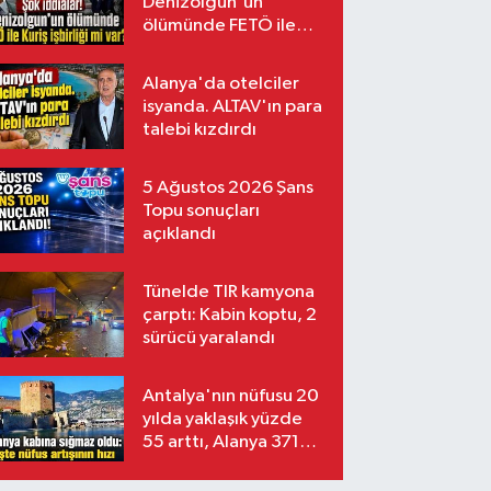
Denizolgun'un
ölümünde FETÖ ile
Kuriş işbirliği mi var?
Alanya'da otelciler
isyanda. ALTAV'ın para
talebi kızdırdı
5 Ağustos 2026 Şans
Topu sonuçları
açıklandı
Tünelde TIR kamyona
çarptı: Kabin koptu, 2
sürücü yaralandı
Antalya'nın nüfusu 20
yılda yaklaşık yüzde
55 arttı, Alanya 371
bin kişiyi aştı