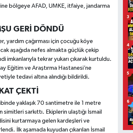
rine bölgeye AFAD, UMKE, itfaiye, jandarma
3
MŞU GERİ DÖNDÜ
, yardım çağırması için çocuğu köye
4
cak aşağıda nefes almakta güçlük çekip
di imkanlarıyla tekrar yukarı çıkarak kurtuldu.
ay Eğitim ve Araştırma Hastanesi’ne
5
tiyle tedavi altına alındığı bildirildi.
KKAT ÇEKTİ
6
ibinde yaklaşık 70 santimetre ile 1 metre
imitleri sarkıttı. Ekiplerin ulaştığı İsmail
endisini kurtarmaya gelen kardeşleri ve
rlendi. İlk aşamada kuyudan çıkarılan İsmail