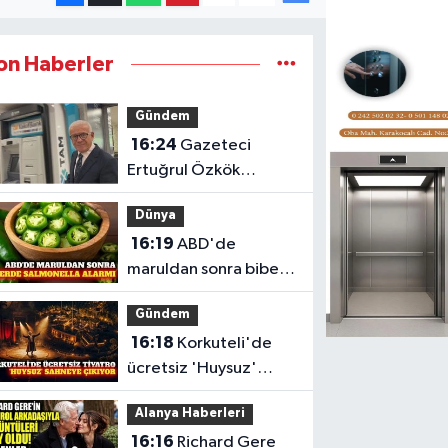
on Haberler
Gündem
16:24
Gazeteci
Ertuğrul Özkök
hakkında re'sen
Dünya
soruşturma başlatıldı
16:19
ABD'de
maruldan sonra biber
kaynaklı salmonella
Gündem
salgını
16:18
Korkuteli'de
ücretsiz 'Huysuz'
tiyatro oyunu
Alanya Haberleri
sahnelenecek
16:16
Richard Gere