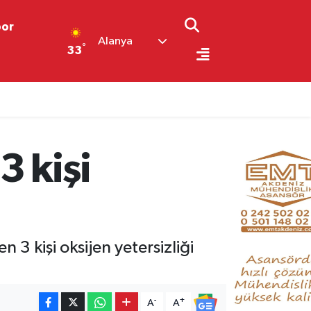
por
Alanya
°
33
3 kişi
3 kişi oksijen yetersizliği
-
+
A
A