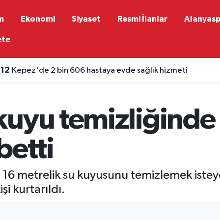
m
Ekonomi
Siyaset
Resmi İlanlar
Alanyas
ete
:12
Kepez'de 2 bin 606 hastaya evde sağlık hizmeti
uyu temizliğinde 
betti
6 metrelik su kuyusunu temizlemek isteyen 
şi kurtarıldı.