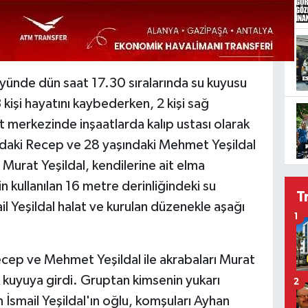
ünde dün saat 17.30 sıralarında su kuyusu
 kişi hayatını kaybederken, 2 kişi sağ
nt merkezinde inşaatlarda kalıp ustası olarak
ındaki Recep ve 28 yaşındaki Mehmet Yeşildal
 Murat Yeşildal, kendilerine ait elma
n kullanılan 16 metre derinliğindeki su
T
 Yeşildal halat ve kurulan düzenekle aşağı
1
ep ve Mehmet Yeşildal ile akrabaları Murat
kuyuya girdi. Gruptan kimsenin yukarı
2
smail Yeşildal'ın oğlu, komşuları Ayhan