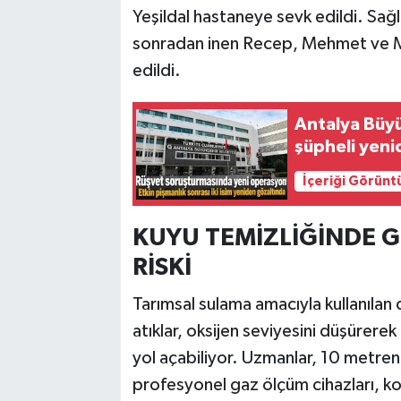
Yeşildal hastaneye sevk edildi. Sağl
sonradan inen Recep, Mehmet ve Mur
edildi.
Antalya Büyü
şüpheli yeni
İçeriği Görünt
KUYU TEMİZLİĞİNDE G
RİSKİ
Tarımsal sulama amacıyla kullanılan
atıklar, oksijen seviyesini düşürere
yol açabiliyor. Uzmanlar, 10 metreni
profesyonel gaz ölçüm cihazları, 