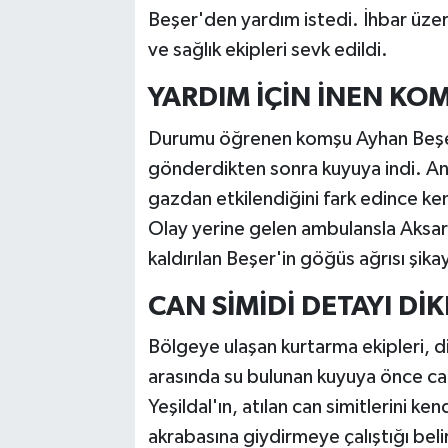
Beşer'den yardım istedi. İhbar üze
ve sağlık ekipleri sevk edildi.
YARDIM İÇİN İNEN KO
Durumu öğrenen komşu Ayhan Beşer
gönderdikten sonra kuyuya indi. An
gazdan etkilendiğini fark edince ken
Olay yerine gelen ambulansla Aksar
kaldırılan Beşer'in göğüs ağrısı şikaye
CAN SİMİDİ DETAYI Dİ
Bölgeye ulaşan kurtarma ekipleri, d
arasında su bulunan kuyuya önce can s
Yeşildal'ın, atılan can simitlerini k
akrabasına giydirmeye çalıştığı beli