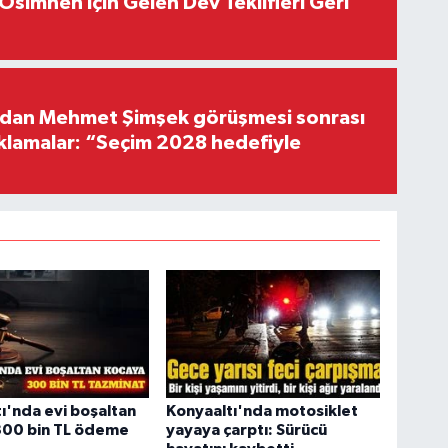
Osimhen İçin Gelen Dev Teklifleri Geri
'dan Mehmet Şimşek görüşmesi sonrası
ıklamalar: “Seçim 2028 hedefiyle
ı'nda evi boşaltan
Konyaaltı'nda motosiklet
300 bin TL ödeme
yayaya çarptı: Sürücü