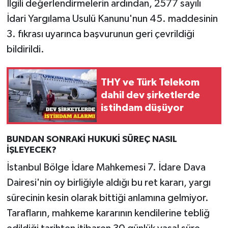
İlgili değerlendirmelerin ardından, 2577 sayılı
İdari Yargılama Usulü Kanunu'nun 45. maddesinin
3. fıkrası uyarınca başvurunun geri çevrildiği
bildirildi.
THY ve Türk Telekom
dahil dev şirketlerde
istihdam düşüyor
BUNDAN SONRAKİ HUKUKİ SÜREÇ NASIL
İŞLEYECEK?
İstanbul Bölge İdare Mahkemesi 7. İdare Dava
Dairesi'nin oy birliğiyle aldığı bu ret kararı, yargı
sürecinin kesin olarak bittiği anlamına gelmiyor.
Tarafların, mahkeme kararının kendilerine tebliğ