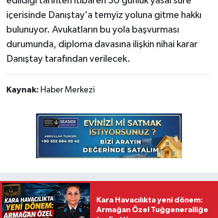
edildiği tarihten itibaren 30 günlük yasal süre
içerisinde Danıştay'a temyiz yoluna gitme hakkı
bulunuyor. Avukatların bu yola başvurması
durumunda, diploma davasına ilişkin nihai karar
Danıştay tarafından verilecek.
Kaynak:
Haber Merkezi
Kara Havacılıkta yeni dönem:
Armağan Özel Tuğgeneralliğe