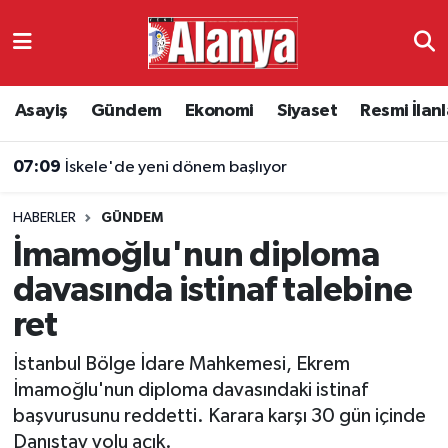
Asayiş
Antalya Nöbetçi Eczaneler
Asayiş
Gündem
Ekonomi
Siyaset
Resmi İlanl
Gündem
Antalya Hava Durumu
07:09
İskele'de yeni dönem başlıyor
Ekonomi
Antalya Namaz Vakitleri
HABERLER
GÜNDEM
Siyaset
Antalya Trafik Yoğunluk Haritası
İmamoğlu'nun diploma
Resmi İlanlar
Süper Lig Puan Durumu ve Fikstür
davasında istinaf talebine
ret
Alanyaspor
Tüm Manşetler
İstanbul Bölge İdare Mahkemesi, Ekrem
Turizm
Son Dakika Haberleri
İmamoğlu'nun diploma davasındaki istinaf
başvurusunu reddetti. Karara karşı 30 gün içinde
E-Gazete
Haber Arşivi
Danıştay yolu açık.