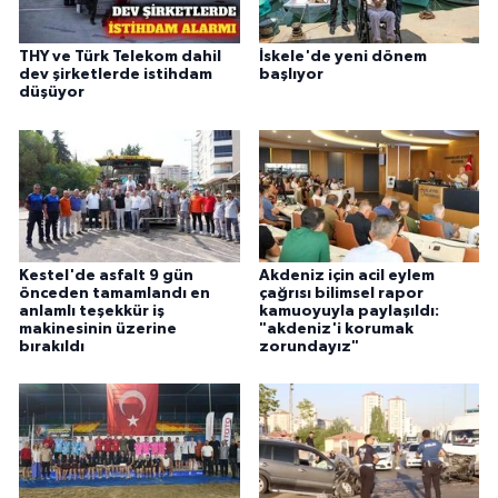
THY ve Türk Telekom dahil
İskele'de yeni dönem
dev şirketlerde istihdam
başlıyor
düşüyor
Kestel'de asfalt 9 gün
Akdeniz için acil eylem
önceden tamamlandı en
çağrısı bilimsel rapor
anlamlı teşekkür iş
kamuoyuyla paylaşıldı:
makinesinin üzerine
"akdeniz'i korumak
bırakıldı
zorundayız"