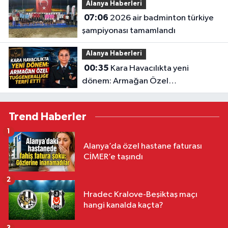
Alanya Haberleri
zorundayız"
07:06
2026 air badminton türkiye
şampiyonası tamamlandı
Alanya Haberleri
00:35
Kara Havacılıkta yeni
dönem: Armağan Özel
Tuğgeneralliğe terfi etti
Trend Haberler
1
Alanya’da özel hastane faturası
CİMER’e taşındı
2
Hradec Kralove-Beşiktaş maçı
hangi kanalda kaçta?