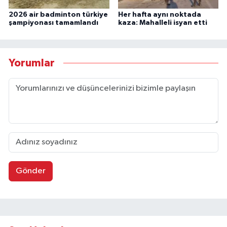
2026 air badminton türkiye
Her hafta aynı noktada
şampiyonası tamamlandı
kaza: Mahalleli isyan etti
Yorumlar
Gönder