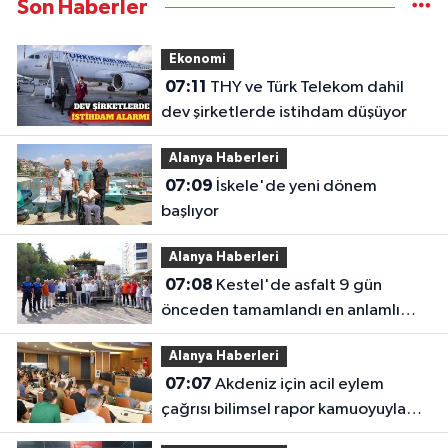
Son Haberler
Ekonomi
07:11
THY ve Türk Telekom dahil
dev şirketlerde istihdam düşüyor
Alanya Haberleri
07:09
İskele'de yeni dönem
başlıyor
Alanya Haberleri
07:08
Kestel'de asfalt 9 gün
önceden tamamlandı en anlamlı
teşekkür iş makinesinin üzerine
Alanya Haberleri
bırakıldı
07:07
Akdeniz için acil eylem
çağrısı bilimsel rapor kamuoyuyla
paylaşıldı: "akdeniz'i korumak