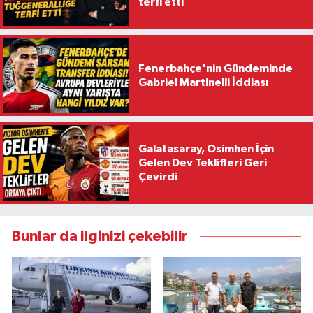
terfi etti
Fenerbahçe'nin Gündeminde
Gabriel Martinelli İddiası
Galatasaray, Osimhen İçin
Gelen Dev Teklifleri Geri
Çevirdi
Bunlar da ilginizi çekebilir