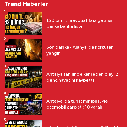
Trend Haberler
1
150 bin TL mevduat faiz getirisi
banka banka liste
2
Son dakika - Alanya'da korkutan
yangın
3
Antalya sahilinde kahreden olay: 2
genç hayatını kaybetti
4
Antalya'da turist minibüsüyle
otomobil çarpıştı: 10 yaralı
5