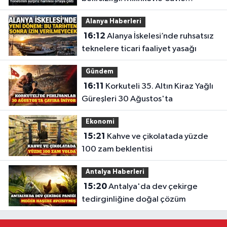
gündeme geldi
Alanya Haberleri
16:12
Alanya İskelesi’nde ruhsatsız
teknelere ticari faaliyet yasağı
Gündem
16:11
Korkuteli 35. Altın Kiraz Yağlı
Güreşleri 30 Ağustos'ta
Ekonomi
15:21
Kahve ve çikolatada yüzde
100 zam beklentisi
Antalya Haberleri
15:20
Antalya'da dev çekirge
tedirginliğine doğal çözüm