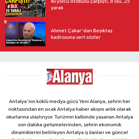
İki yolcu otobüsü çarpıştı, 8 ölü, 25
yaralı
6
Ahmet Çakar'dan Beşiktaş
kadrosuna sert sözler
Antalya'nın köklü medya gücü Yeni Alanya, şehrin her
noktasından en sıcak Antalya haber akışını anlık olarak
okurlarına ulaştırıyor. Turizmin kalbinde yaşanan Antalya
son dakika gelişmelerinden, şehrin ekonomik
dinamiklerini belirleyen Antalya iş ilanları ve güncel