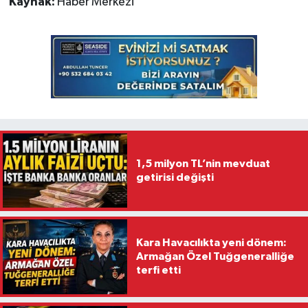
Kaynak:
Haber Merkezi
1,5 milyon TL’nin mevduat
getirisi değişti
Kara Havacılıkta yeni dönem:
Armağan Özel Tuğgeneralliğe
terfi etti