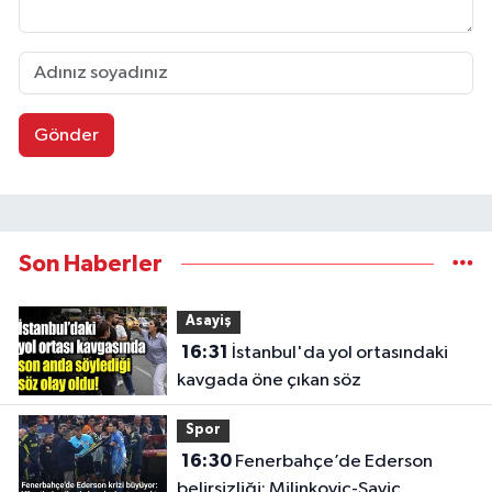
Gönder
Son Haberler
Asayiş
16:31
İstanbul'da yol ortasındaki
kavgada öne çıkan söz
Spor
16:30
Fenerbahçe’de Ederson
belirsizliği: Milinkovic-Savic