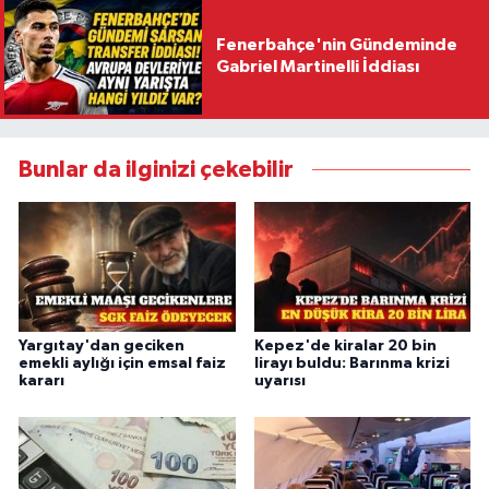
Fenerbahçe'nin Gündeminde
Gabriel Martinelli İddiası
Bunlar da ilginizi çekebilir
Yargıtay'dan geciken
Kepez'de kiralar 20 bin
emekli aylığı için emsal faiz
lirayı buldu: Barınma krizi
kararı
uyarısı