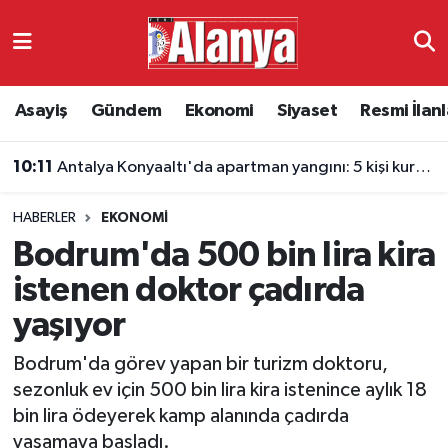
Asayiş
Antalya Nöbetçi Eczaneler
Asayiş
Gündem
Ekonomi
Siyaset
Resmi İlanl
Gündem
Antalya Hava Durumu
10:11
Antalya Konyaaltı'da apartman yangını: 5 kişi kurtarıldı
Ekonomi
Antalya Namaz Vakitleri
HABERLER
EKONOMI
Siyaset
Antalya Trafik Yoğunluk Haritası
Bodrum'da 500 bin lira kira
Resmi İlanlar
Süper Lig Puan Durumu ve Fikstür
istenen doktor çadırda
yaşıyor
Alanyaspor
Tüm Manşetler
Bodrum'da görev yapan bir turizm doktoru,
Turizm
Son Dakika Haberleri
sezonluk ev için 500 bin lira kira istenince aylık 18
bin lira ödeyerek kamp alanında çadırda
E-Gazete
Haber Arşivi
yaşamaya başladı.