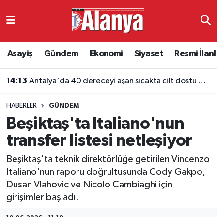
Asayiş
Antalya Nöbetçi Eczaneler
Asayiş
Gündem
Ekonomi
Siyaset
Resmi İlanl
Gündem
Antalya Hava Durumu
14:13
Antalya'da 40 dereceyi aşan sıcakta cilt dostu giyim
Ekonomi
Antalya Namaz Vakitleri
HABERLER
GÜNDEM
Siyaset
Antalya Trafik Yoğunluk Haritası
Beşiktaş'ta Italiano'nun
Resmi İlanlar
Süper Lig Puan Durumu ve Fikstür
transfer listesi netleşiyor
Beşiktaş'ta teknik direktörlüğe getirilen Vincenzo
Alanyaspor
Tüm Manşetler
Italiano'nun raporu doğrultusunda Cody Gakpo,
Dusan Vlahovic ve Nicolo Cambiaghi için
Turizm
Son Dakika Haberleri
girişimler başladı.
E-Gazete
Haber Arşivi