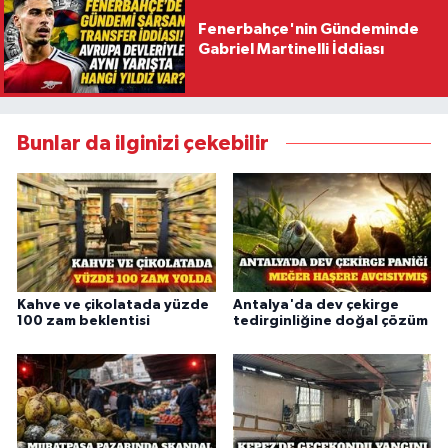
Fenerbahçe'nin Gündeminde
Gabriel Martinelli İddiası
Bunlar da ilginizi çekebilir
Kahve ve çikolatada yüzde
Antalya'da dev çekirge
100 zam beklentisi
tedirginliğine doğal çözüm