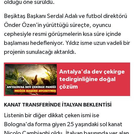
olduğu öne sürüldü.
Beşiktaş Başkanı Serdal Adalı ve futbol direktörü
Önder Özen'in yürüttüğü süreçte, oyuncu
cephesiyle resmi görüşmelerin kısa süre içinde
başlaması hedefleniyor. Yıldız isme uzun vadeli bir
projenin sunulacağı aktarıldı.
Antalya'da dev çekirge
tedirginliğine doğal
çözüm
KANAT TRANSFERİNDE İTALYAN BEKLENTİSİ
Listenin bir diğer dikkat çeken ismi ise
Bologna'da forma giyen 25 yaşındaki sol kanat
Nicolo Cambiaghi oldu. İtalyan basınında yer alan