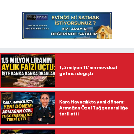
1,5 milyon TL’nin mevduat
getirisi değişti
Kara Havacılıkta yeni dönem:
Armağan Özel Tuğgeneralliğe
terfi etti