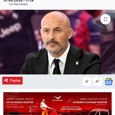
10.06.2026 - 11:18
YAYINLANMA
Paylaş
-
+
A
A