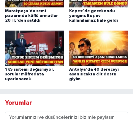
Muratpaşa'da semt
Kepez'de gecekondu
pazarında küflü armutlar
yangını: Boş ev
20 TL'den satıldı
kullanılamaz hale geldi
YKS sistemi değişmiyor,
Antalya'da 40 dereceyi
sorular müfredata
aşan sıcakta cilt dostu
uyarlanacak
giyim
Yorumlar