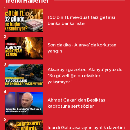
Trend Haberler
1
150 bin TL mevduat faiz getirisi
banka banka liste
2
Son dakika - Alanya'da korkutan
yangın
3
Aksaraylı gazeteci Alanya'yı yazdı:
'Bu güzelliğe bu eksikler
yakışmıyor'
4
Ahmet Çakar'dan Beşiktaş
kadrosuna sert sözler
5
Icardi Galatasaray'ın ayrılık davetini