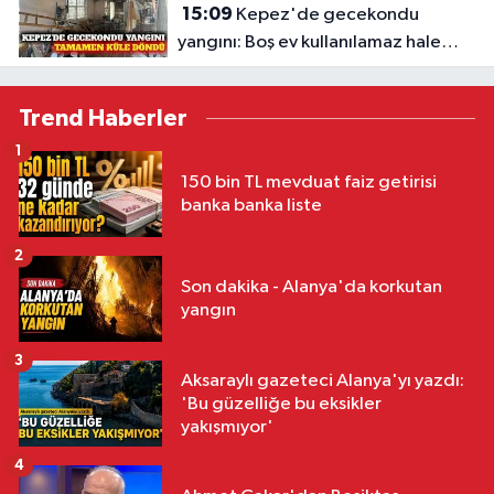
15:09
Kepez'de gecekondu
yangını: Boş ev kullanılamaz hale
geldi
Trend Haberler
1
150 bin TL mevduat faiz getirisi
banka banka liste
2
Son dakika - Alanya'da korkutan
yangın
3
Aksaraylı gazeteci Alanya'yı yazdı:
'Bu güzelliğe bu eksikler
yakışmıyor'
4