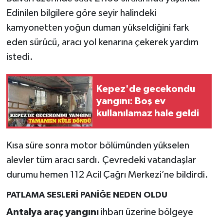
Edinilen bilgilere göre seyir halindeki
kamyonetten yoğun duman yükseldiğini fark
eden sürücü, aracı yol kenarına çekerek yardım
istedi.
Kepez'de gecekondu
yangını: Boş ev
kullanılamaz hale geldi
Kısa süre sonra motor bölümünden yükselen
alevler tüm aracı sardı. Çevredeki vatandaşlar
durumu hemen 112 Acil Çağrı Merkezi’ne bildirdi.
PATLAMA SESLERİ PANİĞE NEDEN OLDU
Antalya araç yangını
ihbarı üzerine bölgeye