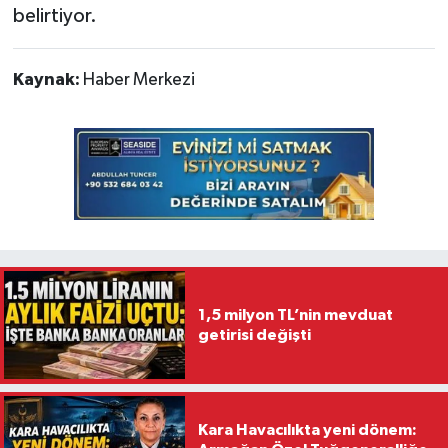
belirtiyor.
Kaynak:
Haber Merkezi
1,5 milyon TL’nin mevduat
getirisi değişti
Kara Havacılıkta yeni dönem: