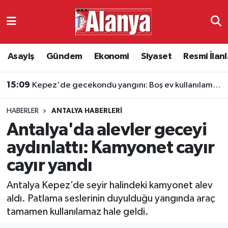
Asayiş
Antalya Nöbetçi Eczaneler
Asayiş
Gündem
Ekonomi
Siyaset
Resmi İlanl
Gündem
Antalya Hava Durumu
15:09
Kepez'de gecekondu yangını: Boş ev kullanılamaz hale geldi
Ekonomi
Antalya Namaz Vakitleri
HABERLER
ANTALYA HABERLERI
Siyaset
Antalya Trafik Yoğunluk Haritası
Antalya'da alevler geceyi
Resmi İlanlar
Süper Lig Puan Durumu ve Fikstür
aydınlattı: Kamyonet cayır
cayır yandı
Alanyaspor
Tüm Manşetler
Antalya Kepez’de seyir halindeki kamyonet alev
Turizm
Son Dakika Haberleri
aldı. Patlama seslerinin duyulduğu yangında araç
tamamen kullanılamaz hale geldi.
E-Gazete
Haber Arşivi