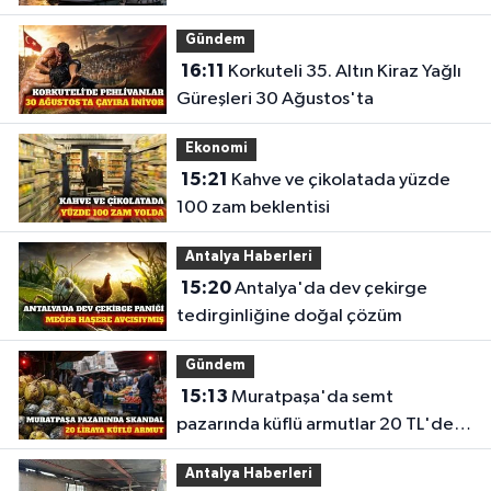
Gündem
16:11
Korkuteli 35. Altın Kiraz Yağlı
Güreşleri 30 Ağustos'ta
Ekonomi
15:21
Kahve ve çikolatada yüzde
100 zam beklentisi
Antalya Haberleri
15:20
Antalya'da dev çekirge
tedirginliğine doğal çözüm
Gündem
15:13
Muratpaşa'da semt
pazarında küflü armutlar 20 TL'den
satıldı
Antalya Haberleri