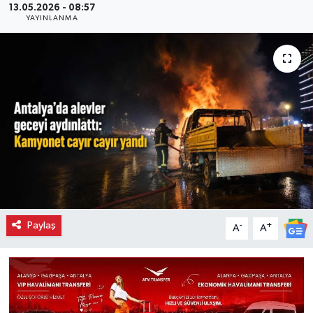
13.05.2026 - 08:57
YAYINLANMA
Paylaş
-
+
A
A