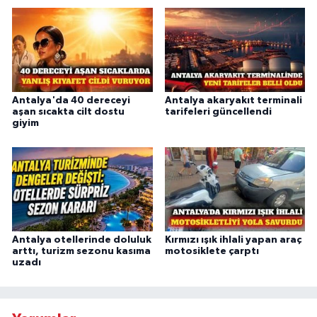
Antalya'da 40 dereceyi
Antalya akaryakıt terminali
aşan sıcakta cilt dostu
tarifeleri güncellendi
giyim
Antalya otellerinde doluluk
Kırmızı ışık ihlali yapan araç
arttı, turizm sezonu kasıma
motosiklete çarptı
uzadı