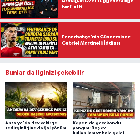
Armağan Özel Tuğgeneralliğe
terfi etti
Fenerbahçe'nin Gündeminde
Gabriel Martinelli İddiası
Bunlar da ilginizi çekebilir
Antalya'da dev çekirge
Kepez'de gecekondu
tedirginliğine doğal çözüm
yangını: Boş ev
kullanılamaz hale geldi