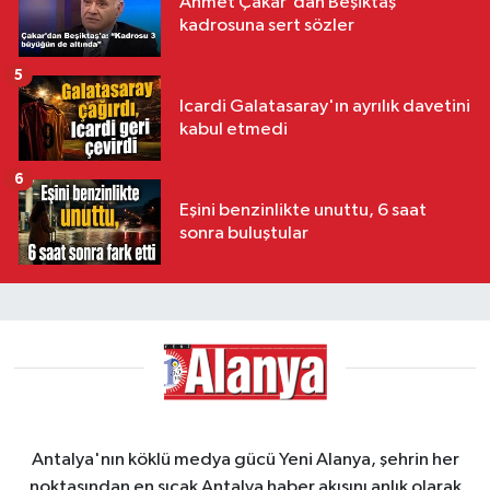
Ahmet Çakar'dan Beşiktaş
kadrosuna sert sözler
5
Icardi Galatasaray'ın ayrılık davetini
kabul etmedi
6
Eşini benzinlikte unuttu, 6 saat
sonra buluştular
Antalya'nın köklü medya gücü Yeni Alanya, şehrin her
noktasından en sıcak Antalya haber akışını anlık olarak