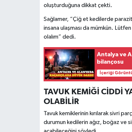
oluşturduğuna dikkat çekti.
Sağlamer, “Çiğ et kedilerde parazit
insana ulaşması da mümkün. Lütfen s
olalım” dedi.
Antalya ve A
bilançosu
İçeriği Görünt
TAVUK KEMİĞİ CİDDİ
OLABİLİR
Tavuk kemiklerinin kırılarak sivri pa
durumun kedilerin ağız, boğaz ve si
açabileceğini söyledi.