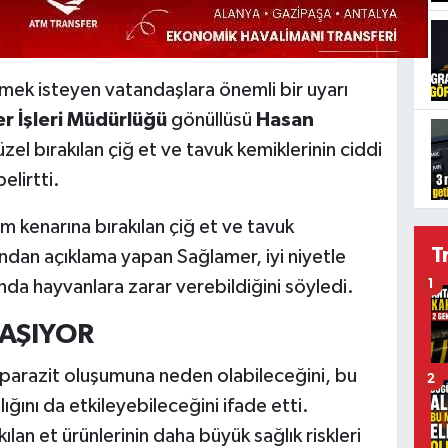
emek isteyen vatandaşlara önemli bir uyarı
r İşleri Müdürlüğü
gönüllüsü
Hasan
üzel bırakılan çiğ et ve tavuk kemiklerinin ciddi
elirtti.
ım kenarına bırakılan çiğ et ve tavuk
T
ndan açıklama yapan Sağlamer, iyi niyetle
nda hayvanlara zarar verebildiğini söyledi.
1
TAŞIYOR
 parazit oluşumuna neden olabileceğini, bu
2
ığını da etkileyebileceğini ifade etti.
ılan et ürünlerinin daha büyük sağlık riskleri