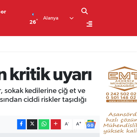
por
Alanya
°
26
 kritik uyarı
sokak kedilerine çiğ et ve
ından ciddi riskler taşıdığı
-
+
A
A