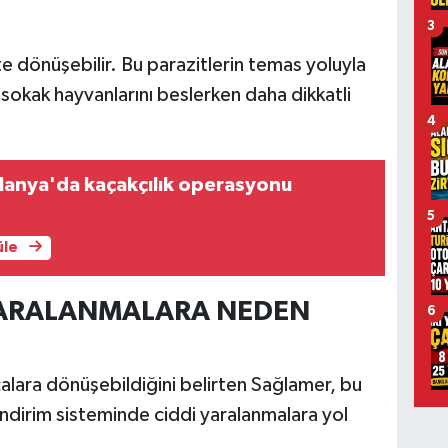
3
e dönüşebilir. Bu parazitlerin temas yoluyla
okak hayvanlarını beslerken daha dikkatli
4
lanya'da kaçakçılık operasyonu
5
üle
 YARALANMALARA NEDEN
6
rçalara dönüşebildiğini belirten Sağlamer, bu
ndirim sisteminde ciddi yaralanmalara yol