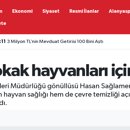
m
Ekonomi
Siyaset
Resmi İlanlar
Alanyas
ete
:11
3 Milyon TL’nin Mevduat Getirisi 100 Bini Aştı
kak hayvanları için
şleri Müdürlüğü gönüllüsü Hasan Sağlamer, 
hayvan sağlığı hem de çevre temizliği açıs
dı.