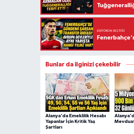
Tuğgeneralliğ
EDITÖRÜN SEÇTIĞI
Fenerbahçe'n
Bunlar da ilginizi çekebilir
Alanya’da Emeklilik Hesabı
Alanya’d
Yapanlar İçin Kritik Yaş
Mevduat 
Şartları