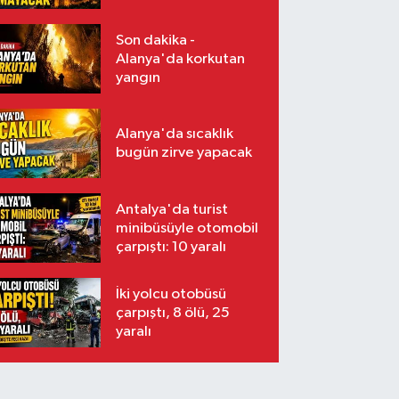
Son dakika -
Alanya'da korkutan
yangın
Alanya'da sıcaklık
bugün zirve yapacak
Antalya'da turist
minibüsüyle otomobil
çarpıştı: 10 yaralı
İki yolcu otobüsü
çarpıştı, 8 ölü, 25
yaralı