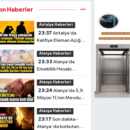
on Haberler
Antalya Haberleri
23:37
Antalya’da
Kalifiye Eleman Açığı
Sektörleri Zorluyor
Alanya Haberleri
23:33
Alanya’da
Emeklilik Hesabı
Yapanlar İçin Kritik Yaş
Alanya Haberleri
Şartları
23:24
Alanya’da 5,9
Milyon TL’nin Mevduat
Getirisi
Alanya Haberleri
23:17
Son dakika -
Alanya'da korkutan