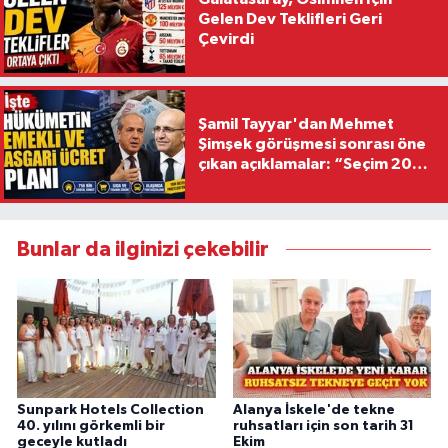
Gelen Dev Teklifleri Geri
Çevirdi
Şamil Tayyar'dan Mehmet
Şimşek görüşmesi sonrası öne
çıkan açıklamalar: “Seçim 2028
hedefiyle planlanıyor
Bunlar da ilginizi çekebilir
Sunpark Hotels Collection
Alanya İskele'de tekne
40. yılını görkemli bir
ruhsatları için son tarih 31
geceyle kutladı
Ekim