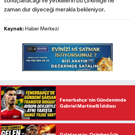
sonuçlanacağı ve yetkililerin bu çirkinliğe ne
zaman dur diyeceği merakla bekleniyor.
Kaynak:
Haber Merkezi
Fenerbahçe'nin Gündeminde
Gabriel Martinelli İddiası
Galatasaray, Osimhen İçin