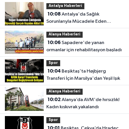
Antalya Haberleri
10:08
Antalya'da Sağlık
Sorunlarıyla Mücadele Eden
Kadından Destek Çağrısı
Alanya Haberleri
10:06
Sapadere'de yanan
ormanlar için rehabilitasyon başladı
Spor
10:04
Beşiktaş'ta Højbjerg
Transferi İçin Marsilya'dan Yeşil Işık
Alanya Haberleri
10:02
Alanya’da AVM'de hırsızlık!
Kadın kıskıvrak yakalandı
Spor
10:01
Beşiktaş, Çekya’da Hradec