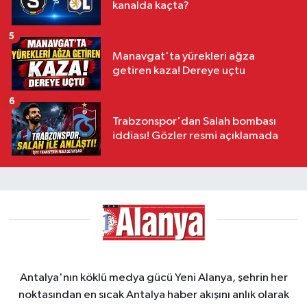
kanalda kaçta?
5
Manavgat'ta yürekleri ağza
getiren kaza! Dereye uçtu
6
Trabzonspor'dan Salah bombası
iddiası! Gözler resmi açıklamada
Antalya'nın köklü medya gücü Yeni Alanya, şehrin her
noktasından en sıcak Antalya haber akışını anlık olarak