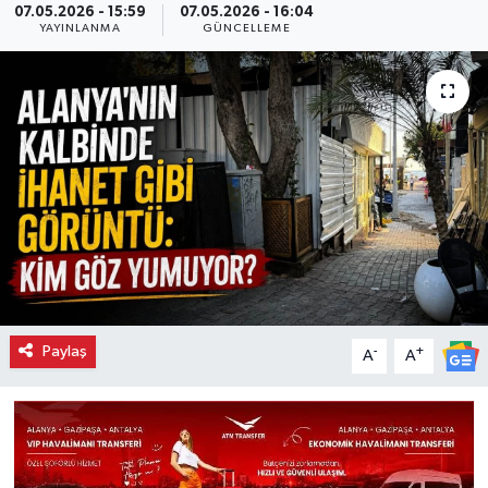
07.05.2026 - 15:59
07.05.2026 - 16:04
YAYINLANMA
GÜNCELLEME
Paylaş
-
+
A
A