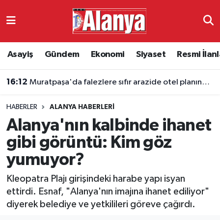
Asayiş
Antalya Nöbetçi Eczaneler
Asayiş
Gündem
Ekonomi
Siyaset
Resmi İlanl
Gündem
Antalya Hava Durumu
16:12
Muratpaşa'da falezlere sıfır arazide otel planına onay
Ekonomi
Antalya Namaz Vakitleri
HABERLER
ALANYA HABERLERI
Siyaset
Antalya Trafik Yoğunluk Haritası
Alanya'nın kalbinde ihanet
Resmi İlanlar
Süper Lig Puan Durumu ve Fikstür
gibi görüntü: Kim göz
yumuyor?
Alanyaspor
Tüm Manşetler
Kleopatra Plajı girişindeki harabe yapı isyan
Turizm
Son Dakika Haberleri
ettirdi. Esnaf, "Alanya'nın imajına ihanet ediliyor"
diyerek belediye ve yetkilileri göreve çağırdı.
E-Gazete
Haber Arşivi