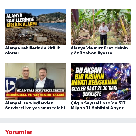
Alanya sahillerinde kirlilik
Alanya'da muz üreticisinin
alarmı
gözü taban fiyatta
Alanyalı servisçilerden
Çılgın Sayısal Loto’da 517
Serviscell ve yaş sınırı talebi
Milyon TL Sahibini Arıyor
Yorumlar