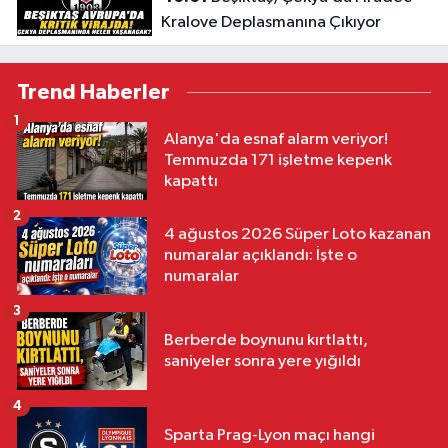
Kralove Deplasmanına Çıkıyor
Trend Haberler
1
Alanya'da esnaf alarm veriyor!
Temmuzda 171 işletme kepenk
kapattı
2
4 ağustos 2026 Süper Loto kazanan
numaralar açıklandı: İşte o
numaralar
3
Berberde boynunu kırtlattı,
saniyeler sonra yere yığıldı
4
Sparta Prag-Lyon maçı hangi