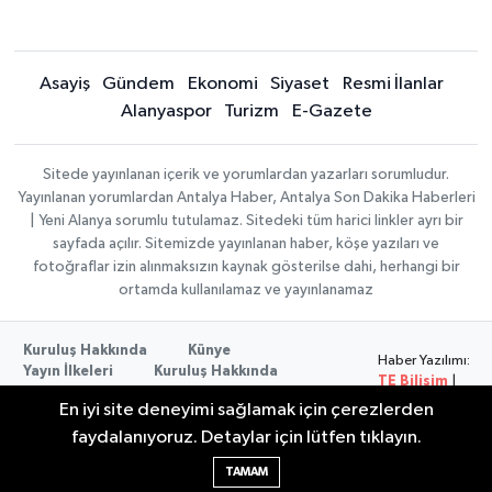
Asayiş
Gündem
Ekonomi
Siyaset
Resmi İlanlar
Alanyaspor
Turizm
E-Gazete
Sitede yayınlanan içerik ve yorumlardan yazarları sorumludur.
Yayınlanan yorumlardan Antalya Haber, Antalya Son Dakika Haberleri
| Yeni Alanya sorumlu tutulamaz. Sitedeki tüm harici linkler ayrı bir
sayfada açılır. Sitemizde yayınlanan haber, köşe yazıları ve
fotoğraflar izin alınmaksızın kaynak gösterilse dahi, herhangi bir
ortamda kullanılamaz ve yayınlanamaz
Kuruluş Hakkında
Künye
Haber Yazılımı:
Yayın İlkeleri
Kuruluş Hakkında
TE Bilişim
|
Düzeltme Politikası
Veri Politikası
Copyright ©
En iyi site deneyimi sağlamak için çerezlerden
Kullanım Şartları
2026
faydalanıyoruz. Detaylar için lütfen tıklayın.
TAMAM