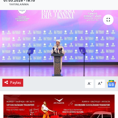
07.05.2026 - 18:10
YAYINLANMA
Paylaş
-
+
A
A