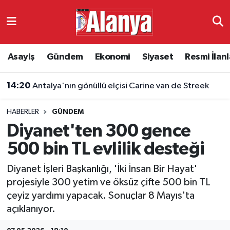
Asayiş
Antalya Nöbetçi Eczaneler
Asayiş
Gündem
Ekonomi
Siyaset
Resmi İlanl
Gündem
Antalya Hava Durumu
14:20
Antalya'nın gönüllü elçisi Carine van de Streek
Ekonomi
Antalya Namaz Vakitleri
HABERLER
GÜNDEM
Siyaset
Antalya Trafik Yoğunluk Haritası
Diyanet'ten 300 gence
Resmi İlanlar
Süper Lig Puan Durumu ve Fikstür
500 bin TL evlilik desteği
Diyanet İşleri Başkanlığı, 'İki İnsan Bir Hayat'
Alanyaspor
Tüm Manşetler
projesiyle 300 yetim ve öksüz çifte 500 bin TL
çeyiz yardımı yapacak. Sonuçlar 8 Mayıs'ta
Turizm
Son Dakika Haberleri
açıklanıyor.
E-Gazete
Haber Arşivi