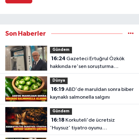
Son Haberler
Gündem
16:24
Gazeteci Ertuğrul Özkök
hakkında re'sen soruşturma
başlatıldı
Dünya
16:19
ABD'de maruldan sonra biber
kaynaklı salmonella salgını
Gündem
16:18
Korkuteli'de ücretsiz
'Huysuz' tiyatro oyunu
sahnelenecek