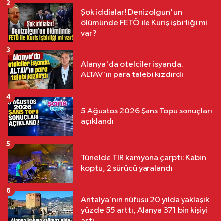
2
Şok iddialar! Denizolgun'un
ölümünde FETÖ ile Kuriş işbirliği mi
var?
3
Alanya'da otelciler isyanda.
ALTAV'ın para talebi kızdırdı
4
5 Ağustos 2026 Şans Topu sonuçları
açıklandı
5
Tünelde TIR kamyona çarptı: Kabin
koptu, 2 sürücü yaralandı
6
Antalya'nın nüfusu 20 yılda yaklaşık
yüzde 55 arttı, Alanya 371 bin kişiyi
aştı