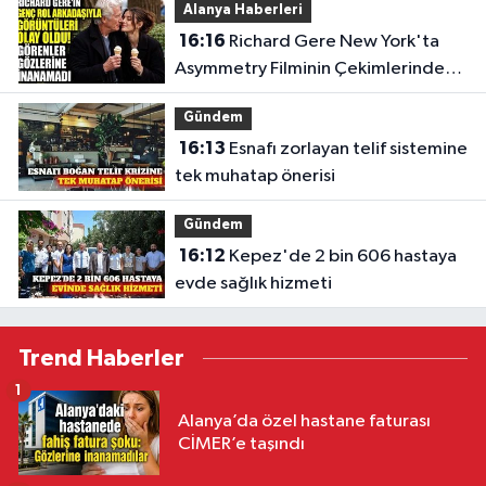
Alanya Haberleri
16:16
Richard Gere New York'ta
Asymmetry Filminin Çekimlerinde
Görüntülendi
Gündem
16:13
Esnafı zorlayan telif sistemine
tek muhatap önerisi
Gündem
16:12
Kepez'de 2 bin 606 hastaya
evde sağlık hizmeti
Trend Haberler
1
Alanya’da özel hastane faturası
CİMER’e taşındı