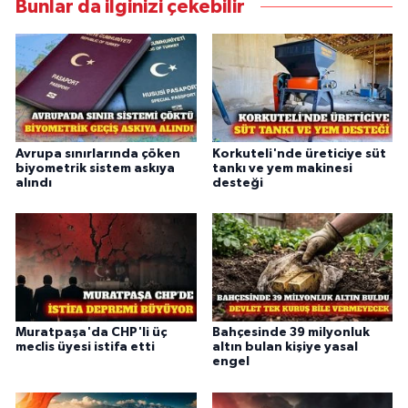
Bunlar da ilginizi çekebilir
Avrupa sınırlarında çöken
Korkuteli'nde üreticiye süt
biyometrik sistem askıya
tankı ve yem makinesi
alındı
desteği
Muratpaşa'da CHP'li üç
Bahçesinde 39 milyonluk
meclis üyesi istifa etti
altın bulan kişiye yasal
engel