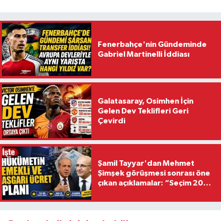
Fenerbahçe'nin Gündeminde
Gabriel Martinelli İddiası
Galatasaray, Osimhen İçin
Gelen Dev Teklifleri Geri
Çevirdi
Şamil Tayyar'dan Mehmet
Şimşek görüşmesi sonrası öne
çıkan açıklamalar: “Seçim 2028
hedefiyle planlanıyor