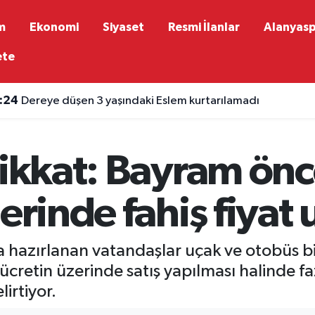
m
Ekonomi
Siyaset
Resmi İlanlar
Alanyas
ete
:58
5 Burç İçin Para Kapıları Aralanıyor: Astrologdan öne çı
dikkat: Bayram önc
erinde fahiş fiyat 
a hazırlanan vatandaşlar uçak ve otobüs bil
 ücretin üzerinde satış yapılması halinde f
lirtiyor.