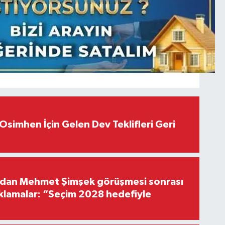
Osimhen İçin Gelen Dev Teklifleri Geri
'dan Mehmet Şimşek görüşmesi sonrası
ıklamalar: “Seçim 2028 hedefiyle