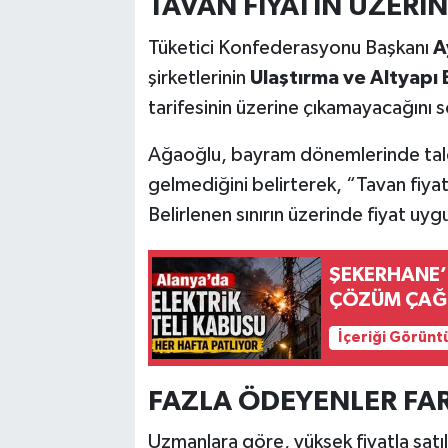
TAVAN FİYATIN ÜZERİ
Tüketici Konfederasyonu Başkanı
A
şirketlerinin
Ulaştırma ve Altyapı 
tarifesinin üzerine çıkamayacağını s
Ağaoğlu, bayram dönemlerinde talebi
gelmediğini belirterek, “Tavan fiya
Belirlenen sınırın üzerinde fiyat 
ŞEKERHANE’D
ÇÖZÜM ÇAĞR
İçeriği Görünt
FAZLA ÖDEYENLER FARK
Uzmanlara göre, yüksek fiyatla satıl