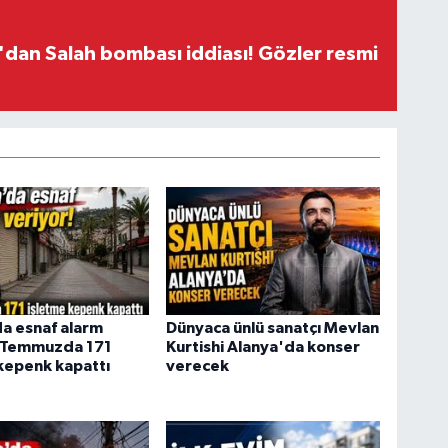
dan Salah bombası iddiası! Gözler resmi
a esnaf alarm
Dünyaca ünlü sanatçı Mevlan
! Temmuzda 171
Kurtishi Alanya'da konser
kepenk kapattı
verecek