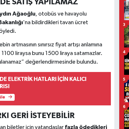
NDE SATIŞ YAPILAMAZ
ydın Ağaoğlu
, otobüs ve havayolu
Bakanlığı
'na bildirdikleri tavan ücret
3
öyledi.
n artmasının sınırsız fiyat artışı anlamına
t 1100 liraysa bunu 1500 liraya satamazlar.
4
uygulanamaz” değerlendirmesinde bulundu.
E ELEKTRİK HATLARI İÇİN KALICI
5
ISI
üle
6
I GERİ İSTEYEBİLİR
an biletler için vatandaşlar
fazla ödedikleri