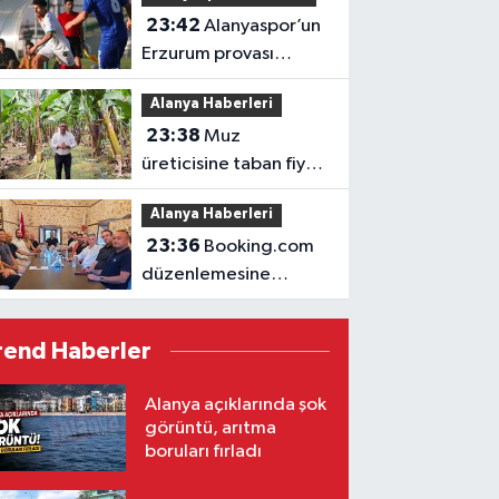
23:42
Alanyaspor’un
Erzurum provası
golsüz tamamlandı
Alanya Haberleri
23:38
Muz
üreticisine taban fiyat
müjdesi
Alanya Haberleri
23:36
Booking.com
düzenlemesine
ALTİD’den destek
rend Haberler
Alanya açıklarında şok
görüntü, arıtma
boruları fırladı