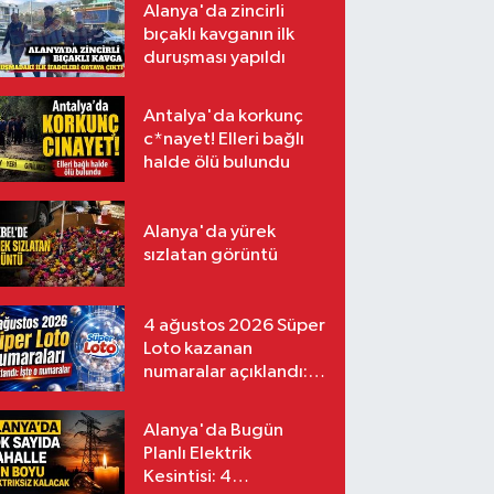
Alanya'da zincirli
bıçaklı kavganın ilk
duruşması yapıldı
Antalya'da korkunç
c*nayet! Elleri bağlı
halde ölü bulundu
Alanya'da yürek
sızlatan görüntü
4 ağustos 2026 Süper
Loto kazanan
numaralar açıklandı:
İşte o numaralar
Alanya'da Bugün
Planlı Elektrik
Kesintisi: 4