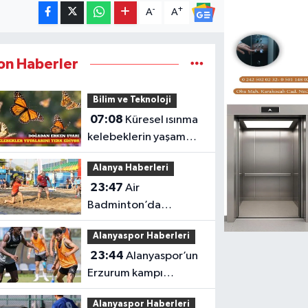
-
+
A
A
on Haberler
Bilim ve Teknoloji
07:08
Küresel ısınma
kelebeklerin yaşam
alanlarını değiştiriyor
Alanya Haberleri
23:47
Air
Badminton’da
şampiyonluk heyecanı
Alanyaspor Haberleri
Alanya’da
23:44
Alanyaspor’un
Erzurum kampı
tamamlandı
Alanyaspor Haberleri