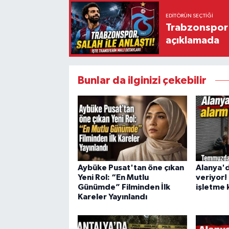
EDITÖRÜN SEÇTIĞI
Trabzonspor'
açıklamada
Bunlar da ilginizi çekebilir
Aybüke Pusat'tan öne çıkan
Alanya'd
Yeni Rol: “En Mutlu
veriyor
Günümde” Filminden İlk
işletme 
Kareler Yayınlandı