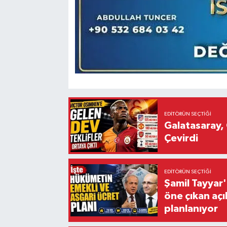
EDITÖRÜN SEÇTIĞI
Galatasaray, 
Çevirdi
EDITÖRÜN SEÇTIĞI
Şamil Tayyar
öne çıkan aç
planlanıyor