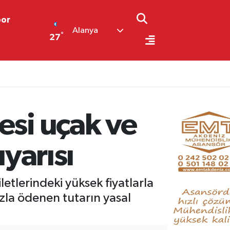
por
Alanya
°
27
kan Ağustos Yorumu
esi uçak ve
uyarısı
etlerindeki yüksek fiyatlarla
azla ödenen tutarın yasal