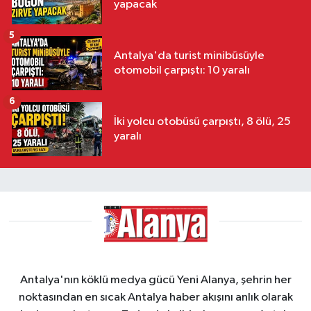
yapacak
5
Antalya'da turist minibüsüyle
otomobil çarpıştı: 10 yaralı
6
İki yolcu otobüsü çarpıştı, 8 ölü, 25
yaralı
Antalya'nın köklü medya gücü Yeni Alanya, şehrin her
noktasından en sıcak Antalya haber akışını anlık olarak