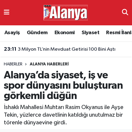
Asayiş
Antalya Nöbetçi Eczaneler
Asayiş
Gündem
Ekonomi
Siyaset
Resmi İlanl
Gündem
Antalya Hava Durumu
23:08
Türkiye UEFA ülke puanında yerini korudu
Ekonomi
Antalya Namaz Vakitleri
HABERLER
ALANYA HABERLERI
Siyaset
Antalya Trafik Yoğunluk Haritası
Alanya’da siyaset, iş ve
Resmi İlanlar
Süper Lig Puan Durumu ve Fikstür
spor dünyasını buluşturan
görkemli düğün
Alanyaspor
Tüm Manşetler
İshaklı Mahallesi Muhtarı Rasim Okyanus ile Ayşe
Turizm
Son Dakika Haberleri
Tekin, yüzlerce davetlinin katıldığı unutulmaz bir
törenle dünyaevine girdi.
E-Gazete
Haber Arşivi