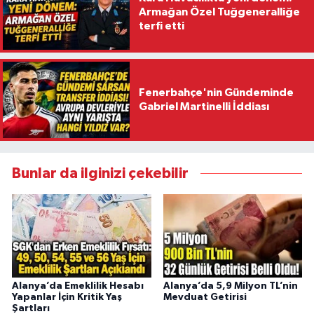
Armağan Özel Tuğgeneralliğe
terfi etti
Fenerbahçe'nin Gündeminde
Gabriel Martinelli İddiası
Bunlar da ilginizi çekebilir
Alanya’da Emeklilik Hesabı
Alanya’da 5,9 Milyon TL’nin
Yapanlar İçin Kritik Yaş
Mevduat Getirisi
Şartları