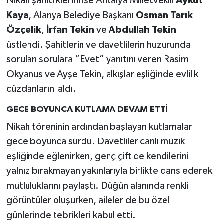
Nikah şahitliklerini ise Antalya Milletvekili
Aykut
Kaya
, Alanya Belediye Başkanı
Osman Tarık
Özçelik
,
İrfan Tekin
ve
Abdullah Tekin
üstlendi. Şahitlerin ve davetlilerin huzurunda
sorulan sorulara “Evet” yanıtını veren Rasim
Okyanus ve Ayşe Tekin, alkışlar eşliğinde evlilik
cüzdanlarını aldı.
GECE BOYUNCA KUTLAMA DEVAM ETTİ
Nikah töreninin ardından başlayan kutlamalar
gece boyunca sürdü. Davetliler canlı müzik
eşliğinde eğlenirken, genç çift de kendilerini
yalnız bırakmayan yakınlarıyla birlikte dans ederek
mutluluklarını paylaştı. Düğün alanında renkli
görüntüler oluşurken, aileler de bu özel
günlerinde tebrikleri kabul etti.