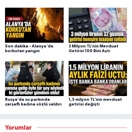
Son dakika - Alanya'da
3 Milyon TL’nin Mevduat
korkutan yangın
Getirisi 100 Bini Aştı
Rusya’da su parkında
1,5 milyon TL’nin mevduat
çarşaflı kadına sözlü saldırı
getirisi değişti
Yorumlar