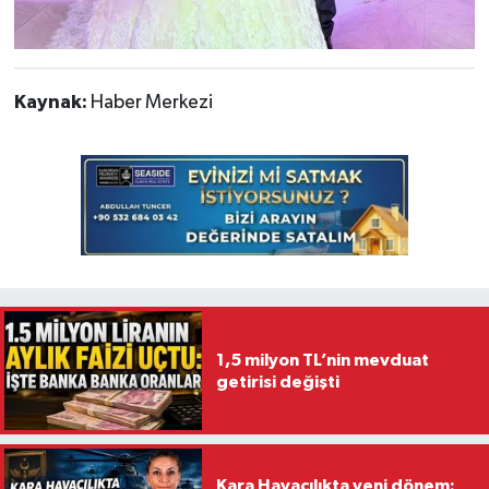
Kaynak:
Haber Merkezi
1,5 milyon TL’nin mevduat
getirisi değişti
Kara Havacılıkta yeni dönem: