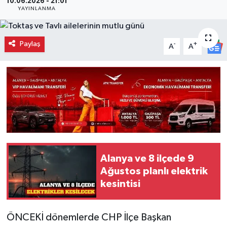
10.06.2026 - 21:01
YAYINLANMA
Paylaş
-
+
A
A
Alanya ve 8 ilçede 9
Ağustos planlı elektrik
kesintisi
ÖNCEKİ dönemlerde CHP İlçe Başkan