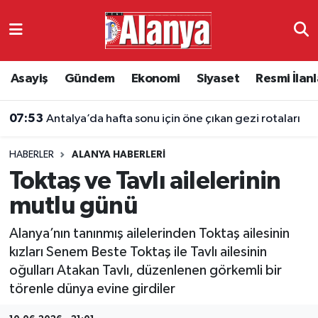
Asayiş
Antalya Nöbetçi Eczaneler
Asayiş
Gündem
Ekonomi
Siyaset
Resmi İlanl
Gündem
Antalya Hava Durumu
07:51
Antalya’da uygun konaklamanın adresi: 2026 kamu misafirhaneleri fiyatları
Ekonomi
Antalya Namaz Vakitleri
HABERLER
ALANYA HABERLERI
Siyaset
Antalya Trafik Yoğunluk Haritası
Toktaş ve Tavlı ailelerinin
Resmi İlanlar
Süper Lig Puan Durumu ve Fikstür
mutlu günü
Alanya’nın tanınmış ailelerinden Toktaş ailesinin
Alanyaspor
Tüm Manşetler
kızları Senem Beste Toktaş ile Tavlı ailesinin
oğulları Atakan Tavlı, düzenlenen görkemli bir
Turizm
Son Dakika Haberleri
törenle dünya evine girdiler
E-Gazete
Haber Arşivi