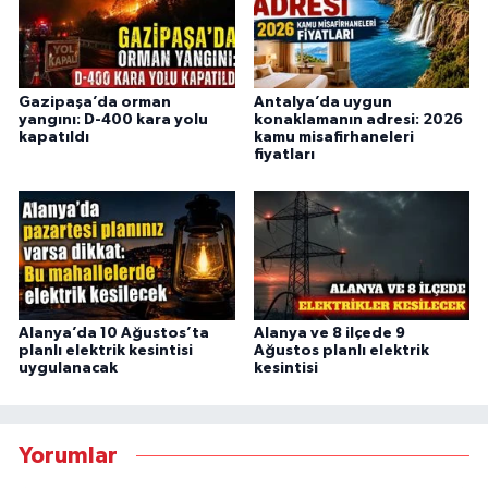
Gazipaşa’da orman
Antalya’da uygun
yangını: D-400 kara yolu
konaklamanın adresi: 2026
kapatıldı
kamu misafirhaneleri
fiyatları
Alanya’da 10 Ağustos’ta
Alanya ve 8 ilçede 9
planlı elektrik kesintisi
Ağustos planlı elektrik
uygulanacak
kesintisi
Yorumlar