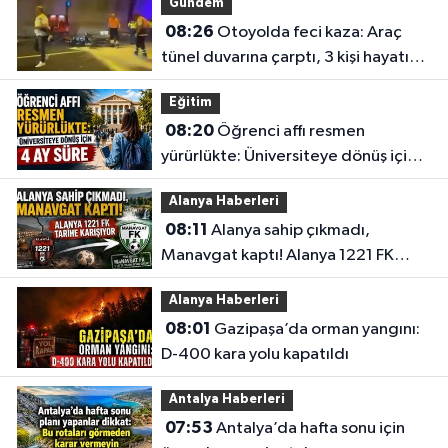
Gündem
08:26
Otoyolda feci kaza: Araç
tünel duvarına çarptı, 3 kişi hayatını
kaybetti
Eğitim
08:20
Öğrenci affı resmen
yürürlükte: Üniversiteye dönüş için 4
ay süre
Alanya Haberleri
08:11
Alanya sahip çıkmadı,
Manavgat kaptı! Alanya 1221 FK
tarihe karışıyor
Alanya Haberleri
08:01
Gazipaşa’da orman yangını:
D-400 kara yolu kapatıldı
Antalya Haberleri
07:53
Antalya’da hafta sonu için