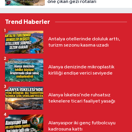
öne çıkan gezi rotaları
Trend Haberler
1
Antalya otellerinde doluluk arttı,
turizm sezonu kasıma uzadı
2
Alanya denizinde mikroplastik
kirliliği endişe verici seviyede
3
Alanya İskelesi’nde ruhsatsız
teknelere ticari faaliyet yasağı
4
Alanyaspor iki genç futbolcuyu
kadrosuna kattı