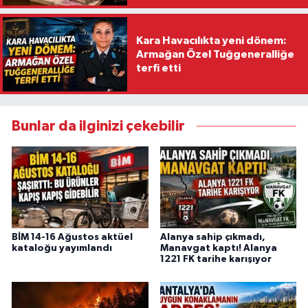
Kara Havacılıkta yeni dönem:
Armağan Özel Tuğgeneralliğe
terfi etti
Bunlar da ilginizi çekebilir
BİM 14-16 Ağustos aktüel
Alanya sahip çıkmadı,
kataloğu yayımlandı
Manavgat kaptı! Alanya
1221 FK tarihe karışıyor