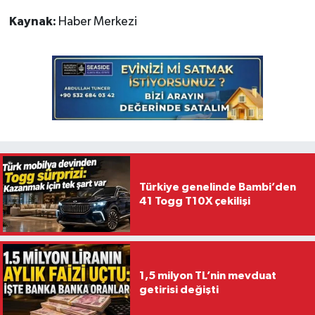
Kaynak:
Haber Merkezi
Türkiye genelinde Bambi’den
41 Togg T10X çekilişi
1,5 milyon TL’nin mevduat
getirisi değişti