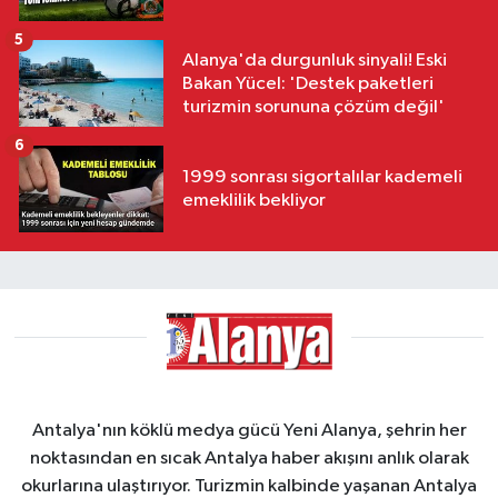
5
Alanya'da durgunluk sinyali! Eski
Bakan Yücel: 'Destek paketleri
turizmin sorununa çözüm değil'
6
1999 sonrası sigortalılar kademeli
emeklilik bekliyor
Antalya'nın köklü medya gücü Yeni Alanya, şehrin her
noktasından en sıcak Antalya haber akışını anlık olarak
okurlarına ulaştırıyor. Turizmin kalbinde yaşanan Antalya