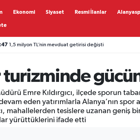
m
Ekonomi
Siyaset
Resmi İlanlar
Alanyas
ete
:47
1,5 milyon TL’nin mevduat getirisi değişti
 turizminde gücünü
üdürü Emre Kıldırgıcı, ilçede sporun taban
 devam eden yatırımlarla Alanya’nın spor 
cı, mahallelerden tesislere uzanan geniş bir
ar yürüttüklerini ifade etti