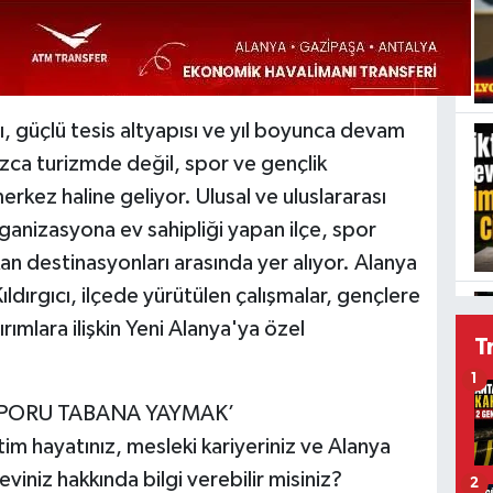
, güçlü tesis altyapısı ve yıl boyunca devam
zca turizmde değil, spor ve gençlik
erkez haline geliyor. Ulusal ve uluslararası
anizasyona ev sahipliği yapan ilçe, spor
kan destinasyonları arasında yer alıyor. Alanya
dırgıcı, ilçede yürütülen çalışmalar, gençlere
ımlara ilişkin Yeni Alanya'ya özel
T
1
SPORU TABANA YAYMAK’
itim hayatınız, mesleki kariyeriniz ve Alanya
iniz hakkında bilgi verebilir misiniz?
2