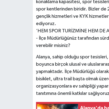
konaklama kapasitesi, spor tesisleri
spor kentlerinden biridir. Bizler de 2
gençlik hizmetleri ve KYK hizmetle
ediyoruz.
‘HEM SPOR TURİZMİNE HEM DE A
- İlçe Müdürlüğünüz tarafından sürdü
verebilir misiniz?
Alanya, sahip olduğu spor tesisleri, 
boyunca birçok ulusal ve uluslarara
yapmaktadır. İlçe Müdürlüğü olarak 
bisiklet, ultra trail başta olmak üze
organizasyonlara ev sahipliği yapa
tanıtımına önemli katkılar sağlıyoru
Alanya'da ha