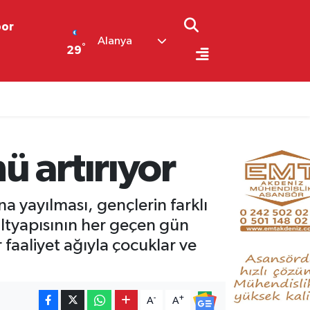
por
Alanya
°
29
 artırıyor
a yayılması, gençlerin farklı
altyapısının her geçen gün
 faaliyet ağıyla çocuklar ve
-
+
A
A