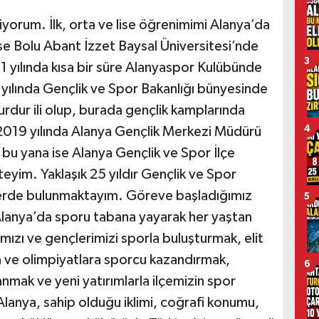
iyorum. İlk, orta ve lise öğrenimimi Alanya’da
se Bolu Abant İzzet Baysal Üniversitesi’nde
3
yılında kısa bir süre Alanyaspor Kulübünde
yılında Gençlik ve Spor Bakanlığı bünyesinde
rdur ili olup, burada gençlik kamplarında
4
 2019 yılında Alanya Gençlik Merkezi Müdürü
bu yana ise Alanya Gençlik ve Spor İlçe
yim. Yaklaşık 25 yıldır Gençlik ve Spor
lerde bulunmaktayım. Göreve başladığımız
5
lanya’da sporu tabana yayarak her yaştan
mızı ve gençlerimizi sporla buluşturmak, elit
ra ve olimpiyatlara sporcu kazandırmak,
6
anmak ve yeni yatırımlarla ilçemizin spor
Alanya, sahip olduğu iklimi, coğrafi konumu,