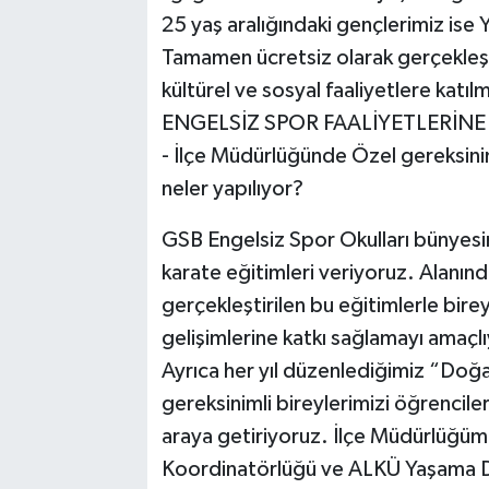
25 yaş aralığındaki gençlerimiz ise 
Tamamen ücretsiz olarak gerçekleşt
kültürel ve sosyal faaliyetlere katı
ENGELSİZ SPOR FAALİYETLERİNE
- İlçe Müdürlüğünde Özel gereksinim
neler yapılıyor?
GSB Engelsiz Spor Okulları bünyesin
karate eğitimleri veriyoruz. Alanın
gerçekleştirilen bu eğitimlerle bireyl
gelişimlerine katkı sağlamayı amaçl
Ayrıca her yıl düzenlediğimiz “Doğa
gereksinimli bireylerimizi öğrencile
araya getiriyoruz. İlçe Müdürlüğü
Koordinatörlüğü ve ALKÜ Yaşama Dok