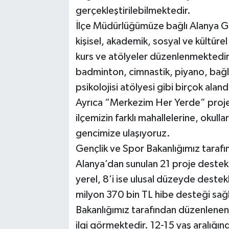
gerçekleştirilebilmektedir.
İlçe Müdürlüğümüze bağlı Alanya Ge
kişisel, akademik, sosyal ve kültürel
kurs ve atölyeler düzenlenmektedir
badminton, cimnastik, piyano, bağlam
psikolojisi atölyesi gibi birçok alan
Ayrıca “Merkezim Her Yerde” projes
ilçemizin farklı mahallelerine, okulla
gencimize ulaşıyoruz.
Gençlik ve Spor Bakanlığımız tara
Alanya’dan sunulan 21 proje destek
yerel, 8’i ise ulusal düzeyde deste
milyon 370 bin TL hibe desteği sağl
Bakanlığımız tarafından düzenlene
ilgi görmektedir. 12-15 yaş aralığın