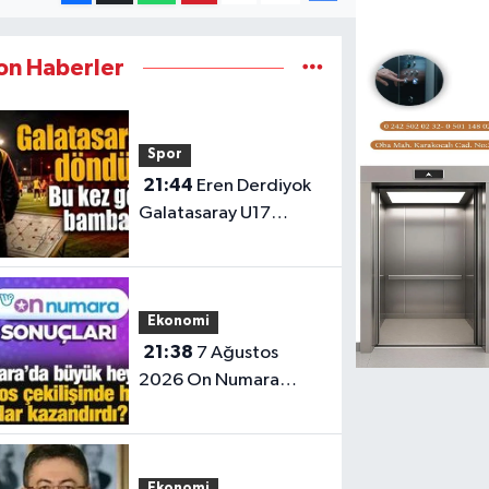
on Haberler
Spor
21:44
Eren Derdiyok
Galatasaray U17
teknik sorumlusu oldu
Ekonomi
21:38
7 Ağustos
2026 On Numara
sonuçları belli oldu:
İşte kazandıran
numaralar
Ekonomi