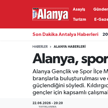
Asayiş
Günde
Asayiş
Antalya Nöbetçi Eczaneler
Turizm
E-Gaz
Gündem
Antalya Hava Durumu
Son Dakika Antalya Haberleri
20
Ekonomi
Antalya Namaz Vakitleri
HABERLER
ALANYA HABERLERI
Alanya, spor
Siyaset
Antalya Trafik Yoğunluk Haritası
Resmi İlanlar
Süper Lig Puan Durumu ve Fikstür
Alanya Gençlik ve Spor İlçe M
branşlarla buluşturulması ve
Alanyaspor
Tüm Manşetler
güçlendiğini söyledi. Kıldırgı
gençler için kapsamlı çalışmal
Turizm
Son Dakika Haberleri
22.06.2026 - 20:20
E-Gazete
Haber Arşivi
YAYINLANMA