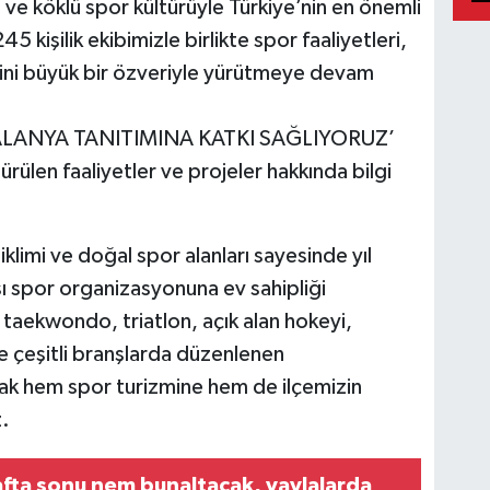
 ve köklü spor kültürüyle Türkiye’nin en önemli
45 kişilik ekibimizle birlikte spor faaliyetleri,
rini büyük bir özveriyle yürütmeye devam
LANYA TANITIMINA KATKI SAĞLIYORUZ’
rülen faaliyetler ve projeler hakkında bilgi
iklimi ve doğal spor alanları sayesinde yıl
sı spor organizasyonuna ev sahipliği
taekwondo, triatlon, açık alan hokeyi,
re çeşitli branşlarda düzenlenen
rak hem spor turizmine hem de ilçemizin
z.
fta sonu nem bunaltacak, yaylalarda