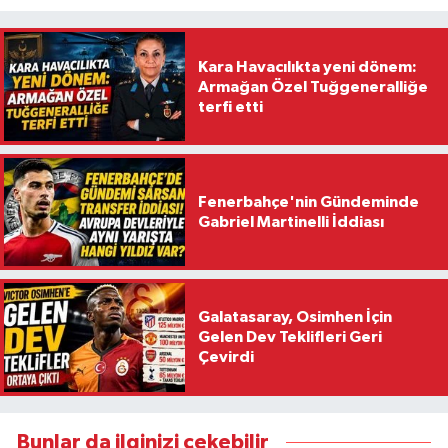
Kara Havacılıkta yeni dönem:
Armağan Özel Tuğgeneralliğe
terfi etti
Fenerbahçe'nin Gündeminde
Gabriel Martinelli İddiası
Galatasaray, Osimhen İçin
Gelen Dev Teklifleri Geri
Çevirdi
Bunlar da ilginizi çekebilir