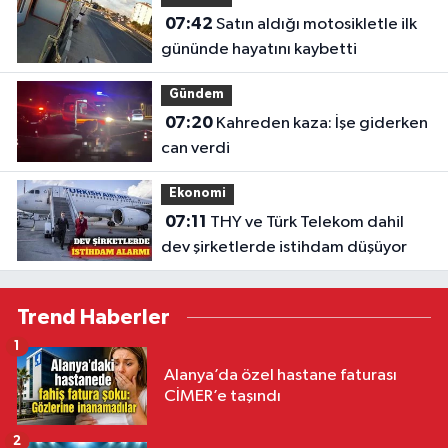
07:42
Satın aldığı motosikletle ilk
gününde hayatını kaybetti
Gündem
07:20
Kahreden kaza: İşe giderken
can verdi
Ekonomi
07:11
THY ve Türk Telekom dahil
dev şirketlerde istihdam düşüyor
Trend Haberler
1
Alanya’da özel hastane faturası
CİMER’e taşındı
2