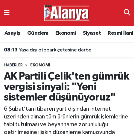
Asayiş
Antalya Nöbetçi Eczaneler
Asayiş
Gündem
Ekonomi
Siyaset
Resmi İlanl
Gündem
Antalya Hava Durumu
08:13
Yasa dışı otopark çetesine darbe
Ekonomi
Antalya Namaz Vakitleri
HABERLER
EKONOMI
Siyaset
Antalya Trafik Yoğunluk Haritası
AK Partili Çelik'ten gümrük
Resmi İlanlar
Süper Lig Puan Durumu ve Fikstür
vergisi sinyali: "Yeni
sistemler düşünüyoruz"
Alanyaspor
Tüm Manşetler
6 Şubat’tan itibaren yurt dışından internet
Turizm
Son Dakika Haberleri
üzerinden alınan tüm ürünlerin gümrük işlemlerine
tabi tutulması ve beyanname zorunluluğu
E-Gazete
Haber Arşivi
getirilmesine ilişkin düzenleme kamuoyunda