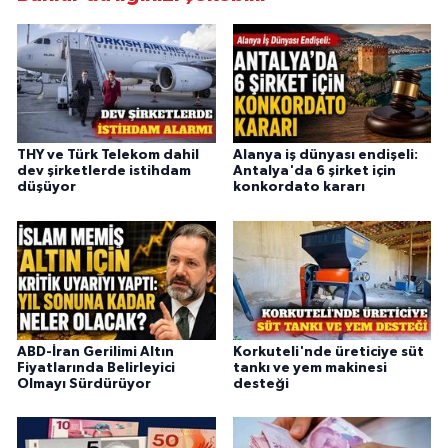
THY ve Türk Telekom dahil
Alanya iş dünyası endişeli:
dev şirketlerde istihdam
Antalya'da 6 şirket için
düşüyor
konkordato kararı
ABD-İran Gerilimi Altın
Korkuteli'nde üreticiye süt
Fiyatlarında Belirleyici
tankı ve yem makinesi
Olmayı Sürdürüyor
desteği