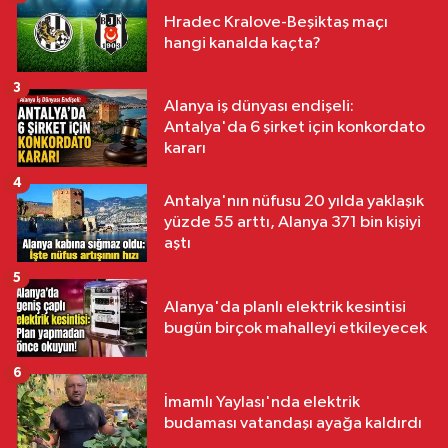
Hradec Kralove-Beşiktaş maçı
hangi kanalda kaçta?
3
Alanya iş dünyası endişeli:
Antalya'da 6 şirket için konkordato
kararı
4
Antalya'nın nüfusu 20 yılda yaklaşık
yüzde 55 arttı, Alanya 371 bin kişiyi
aştı
5
Alanya'da planlı elektrik kesintisi
bugün birçok mahalleyi etkileyecek
6
İmamlı Yaylası'nda elektrik
budaması vatandaşı ayağa kaldırdı