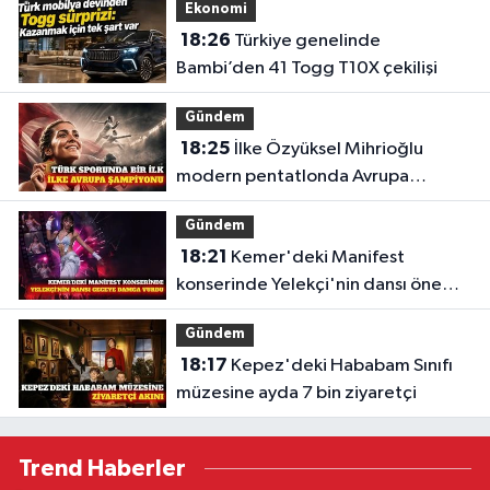
Ekonomi
18:26
Türkiye genelinde
Bambi’den 41 Togg T10X çekilişi
Gündem
18:25
İlke Özyüksel Mihrioğlu
modern pentatlonda Avrupa
şampiyonu
Gündem
18:21
Kemer'deki Manifest
konserinde Yelekçi'nin dansı öne
çıktı
Gündem
18:17
Kepez'deki Hababam Sınıfı
müzesine ayda 7 bin ziyaretçi
Trend Haberler