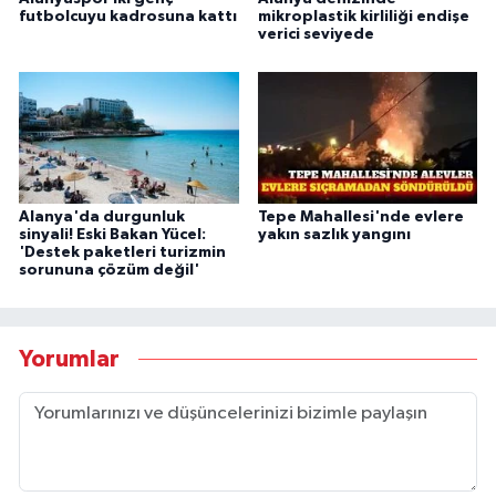
futbolcuyu kadrosuna kattı
mikroplastik kirliliği endişe
verici seviyede
Alanya'da durgunluk
Tepe Mahallesi'nde evlere
sinyali! Eski Bakan Yücel:
yakın sazlık yangını
'Destek paketleri turizmin
sorununa çözüm değil'
Yorumlar