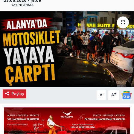
23.06.2026 - 18:09
YAYINLANMA
Paylaş
-
+
A
A