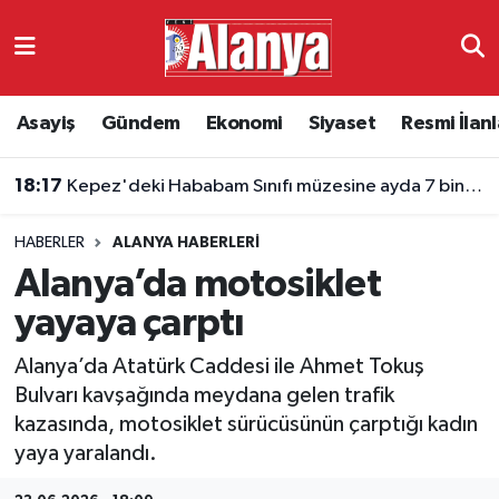
Asayiş
Antalya Nöbetçi Eczaneler
Asayiş
Gündem
Ekonomi
Siyaset
Resmi İlanl
Gündem
Antalya Hava Durumu
18:17
Kepez'deki Hababam Sınıfı müzesine ayda 7 bin ziyaretçi
Ekonomi
Antalya Namaz Vakitleri
HABERLER
ALANYA HABERLERI
Siyaset
Antalya Trafik Yoğunluk Haritası
Alanya’da motosiklet
Resmi İlanlar
Süper Lig Puan Durumu ve Fikstür
yayaya çarptı
Alanya’da Atatürk Caddesi ile Ahmet Tokuş
Alanyaspor
Tüm Manşetler
Bulvarı kavşağında meydana gelen trafik
kazasında, motosiklet sürücüsünün çarptığı kadın
Turizm
Son Dakika Haberleri
yaya yaralandı.
E-Gazete
Haber Arşivi