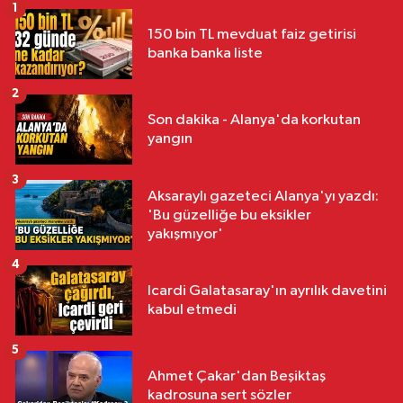
1
150 bin TL mevduat faiz getirisi
banka banka liste
2
Son dakika - Alanya'da korkutan
yangın
3
Aksaraylı gazeteci Alanya'yı yazdı:
'Bu güzelliğe bu eksikler
yakışmıyor'
4
Icardi Galatasaray'ın ayrılık davetini
kabul etmedi
5
Ahmet Çakar'dan Beşiktaş
kadrosuna sert sözler