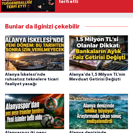
terfi etti
Bunlar da ilginizi çekebilir
Alanya İskelesi’nde
Alanya’da 1,5 Milyon TL’nin
ruhsatsız teknelere ticari
Mevduat Getirisi Değişti
faaliyet yasağı
Alanyaspor iki genç
Alanya denizinde