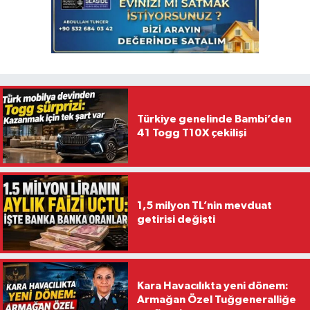
Türkiye genelinde Bambi’den
41 Togg T10X çekilişi
1,5 milyon TL’nin mevduat
getirisi değişti
Kara Havacılıkta yeni dönem:
Armağan Özel Tuğgeneralliğe