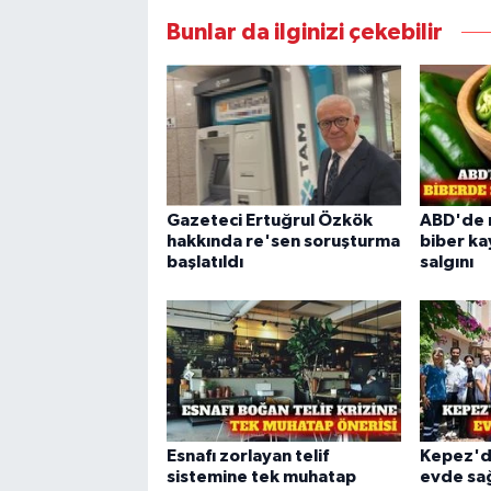
Bunlar da ilginizi çekebilir
Gazeteci Ertuğrul Özkök
ABD'de 
hakkında re'sen soruşturma
biber ka
başlatıldı
salgını
Esnafı zorlayan telif
Kepez'd
sistemine tek muhatap
evde sağ