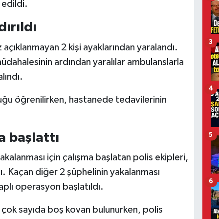
 edildi.
ırıldı
3
z açıklanmayan 2 kişi ayaklarından yaralandı.
 müdahalesinin ardından yaralılar ambulanslarla
lındı.
4
lduğu öğrenilirken, hastanede tedavilerinin
a başlattı
5
akalanması için çalışma başlatan polis ekipleri,
dı. Kaçan diğer 2 şüphelinin yakalanması
6
aplı operasyon başlatıldı.
 çok sayıda boş kovan bulunurken, polis