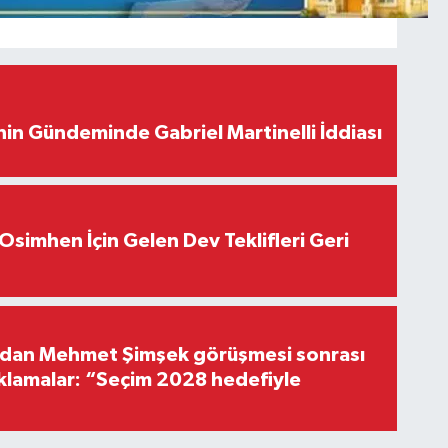
in Gündeminde Gabriel Martinelli İddiası
Osimhen İçin Gelen Dev Teklifleri Geri
'dan Mehmet Şimşek görüşmesi sonrası
ıklamalar: “Seçim 2028 hedefiyle