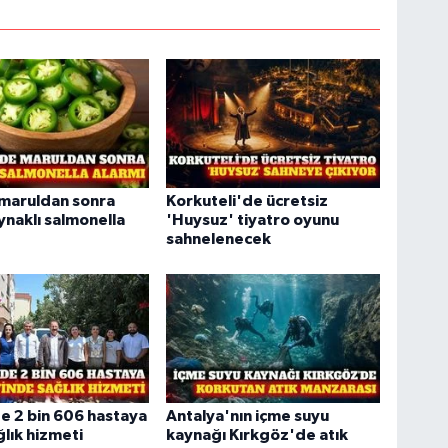
maruldan sonra
Korkuteli'de ücretsiz
ynaklı salmonella
'Huysuz' tiyatro oyunu
sahnelenecek
e 2 bin 606 hastaya
Antalya'nın içme suyu
lık hizmeti
kaynağı Kırkgöz'de atık