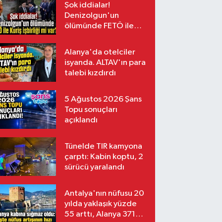
Şok iddialar!
Denizolgun'un
ölümünde FETÖ ile
Kuriş işbirliği mi var?
Alanya'da otelciler
isyanda. ALTAV'ın para
talebi kızdırdı
5 Ağustos 2026 Şans
Topu sonuçları
açıklandı
Tünelde TIR kamyona
çarptı: Kabin koptu, 2
sürücü yaralandı
Antalya'nın nüfusu 20
yılda yaklaşık yüzde
55 arttı, Alanya 371