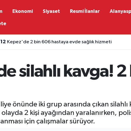
m
Ekonomi
Siyaset
Resmi İlanlar
Alanyas
ete
:12
Kepez'de 2 bin 606 hastaya evde sağlık hizmeti
 silahlı kavga! 2 
iye önünde iki grup arasında çıkan silahl
ı olayda 2 kişi ayağından yaralanırken, poli
lanması için çalışmalar sürüyor.