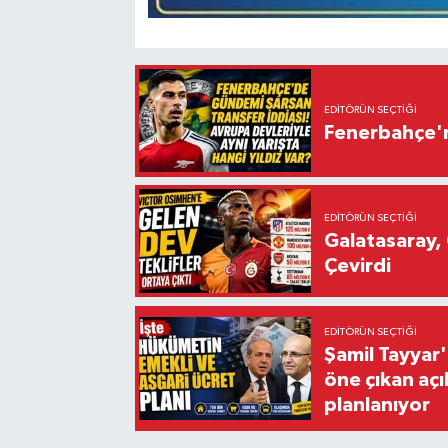
EDITÖRÜN SEÇTIĞI
Fenerbahçe'n
EDITÖRÜN SEÇTIĞI
Galatasaray, 
Çevirdi
EDITÖRÜN SEÇTIĞI
Şamil Tayyar
öne çıkan aç
planlanıyor