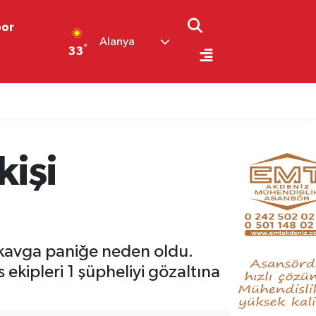
por
Alanya
°
33
kişi
ı kavga paniğe neden oldu.
s ekipleri 1 şüpheliyi gözaltına