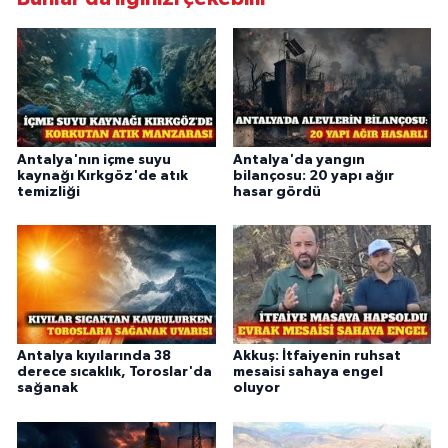
Antalya'nın içme suyu
Antalya'da yangın
kaynağı Kırkgöz'de atık
bilançosu: 20 yapı ağır
temizliği
hasar gördü
Antalya kıyılarında 38
Akkuş: İtfaiyenin ruhsat
derece sıcaklık, Toroslar'da
mesaisi sahaya engel
sağanak
oluyor