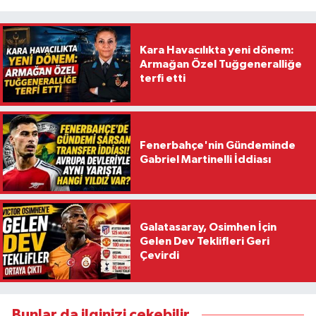
Kara Havacılıkta yeni dönem:
Armağan Özel Tuğgeneralliğe
terfi etti
Fenerbahçe'nin Gündeminde
Gabriel Martinelli İddiası
Galatasaray, Osimhen İçin
Gelen Dev Teklifleri Geri
Çevirdi
Bunlar da ilginizi çekebilir