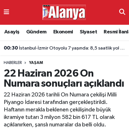
Asayiş
Antalya Nöbetçi Eczaneler
Asayiş
Gündem
Ekonomi
Siyaset
Resmi İlanl
Gündem
Antalya Hava Durumu
00:30
İstanbul-İzmir Otoyolu 7 yaşında: 8,5 saatlik yol 3,5 saate indi
Ekonomi
Antalya Namaz Vakitleri
HABERLER
YAŞAM
Siyaset
Antalya Trafik Yoğunluk Haritası
22 Haziran 2026 On
Resmi İlanlar
Süper Lig Puan Durumu ve Fikstür
Numara sonuçları açıklandı
22 Haziran 2026 tarihli On Numara çekilişi Milli
Alanyaspor
Tüm Manşetler
Piyango İdaresi tarafından gerçekleştirildi.
Haftanın merakla beklenen çekilişinde büyük
Turizm
Son Dakika Haberleri
ikramiye tutarı 3 milyon 582 bin 617 TL olarak
açıklanırken, şanslı numaralar da belli oldu.
E-Gazete
Haber Arşivi