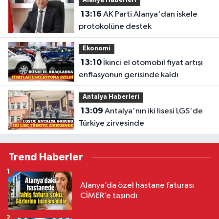
Alanya Haberleri
13:16
AK Parti Alanya'dan iskele
protokolüne destek
Ekonomi
13:10
İkinci el otomobil fiyat artışı
enflasyonun gerisinde kaldı
Antalya Haberleri
13:09
Antalya'nın iki lisesi LGS'de
Türkiye zirvesinde
Trend Haberler
1
Alanya’da özel hastane faturası
CİMER’e taşındı
2