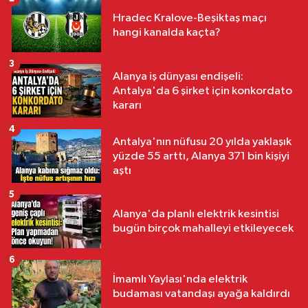
Hradec Kralove-Beşiktaş maçı
hangi kanalda kaçta?
3
Alanya iş dünyası endişeli:
Antalya'da 6 şirket için konkordato
kararı
4
Antalya'nın nüfusu 20 yılda yaklaşık
yüzde 55 arttı, Alanya 371 bin kişiyi
aştı
5
Alanya'da planlı elektrik kesintisi
bugün birçok mahalleyi etkileyecek
6
İmamlı Yaylası'nda elektrik
budaması vatandaşı ayağa kaldırdı