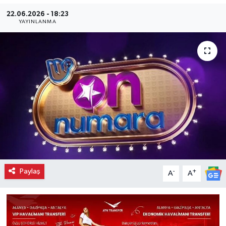
22.06.2026 - 18:23
YAYINLANMA
Paylaş
-
+
A
A