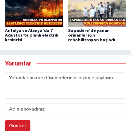
Antalya ve Alanya'da 7
Sapadere'de yanan
Ağustos'ta planlı elektrik
ormanlar için
kesintisi
rehabilitasyon başladı
Yorumlar
Gönder