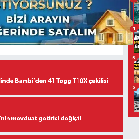
4
5
linde Bambi’den 41 Togg T10X çekilişi
6
’nin mevduat getirisi değişti