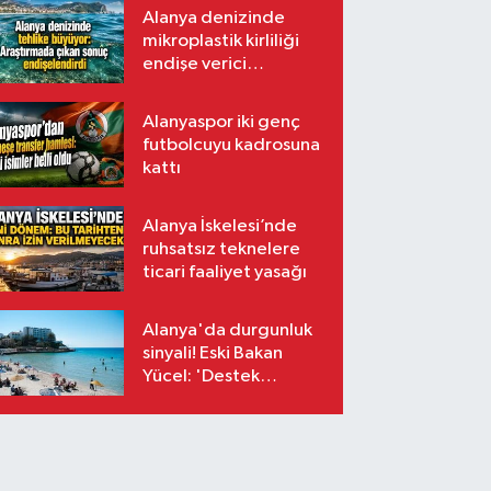
Alanya denizinde
mikroplastik kirliliği
endişe verici
seviyede
Alanyaspor iki genç
futbolcuyu kadrosuna
kattı
Alanya İskelesi’nde
ruhsatsız teknelere
ticari faaliyet yasağı
Alanya'da durgunluk
sinyali! Eski Bakan
Yücel: 'Destek
paketleri turizmin
sorununa çözüm
değil'