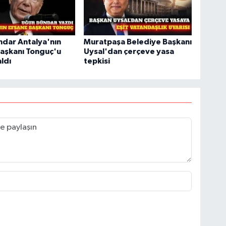
dar Antalya'nın
Muratpaşa Belediye Başkanı
aşkanı Tonguç'u
Uysal'dan çerçeve yasa
ldı
tepkisi