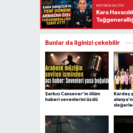
EDITÖRÜN SEÇTIĞI
Kara Havacıl
Tuğgeneralliğ
Bunlar da ilginizi çekebilir
Şarkıcı Cansever’in ölüm
Kardeş ş
haberi sevenlerini üzdü
alanya’n
değerleri