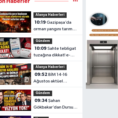
on Haberler
Alanya Haberleri
10:19
Gazipaşa’da
orman yangını tarım
alanlarına sıçradı
Gündem
10:09
Sahte tebligat
tuzağına dikkat! e-
Devlet şifreniz bir tıkla
Alanya Haberleri
ele geçebilir
09:52
BİM 14-16
Ağustos aktüel
kataloğu yayımlandı
Gündem
09:34
Şahan
Gökbakar’dan Dursun
Özbek’e çok sert