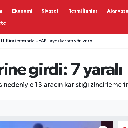
m
Ekonomi
Siyaset
Resmi İlanlar
Alanyas
ete
:11
Kira icrasında UYAP kaydı karara yön verdi
rine girdi: 7 yaralı
nedeniyle 13 aracın karıştığı zincirleme tr