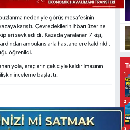
e buzlanma nedeniyle görüş mesafesinin
azaya karıştı. Çevredekilerin ihbarı üzerine
kipleri sevk edildi. Kazada yaralanan 7 kişi,
n ardından ambulanslarla hastanelere kaldırıldı.
duğu öğrenildi.
T
an yola, araçların çekiciyle kaldırılmasının
işkin inceleme başlattı.
1
2
3