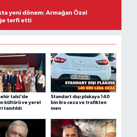
ıkta yeni dönem: Armağan Özel
e terfi etti
ehir talsi’de
Standart dışı plakaya 140
ın kültürü ve yerel
bin lira ceza ve trafikten
 tanıtıldı
men