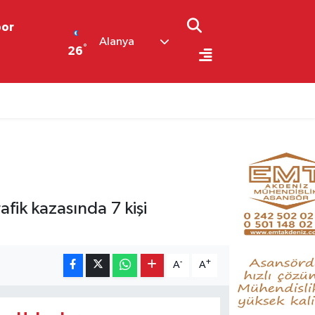
por
Alanya
°
26
afik kazasında 7 kişi
-
+
A
A