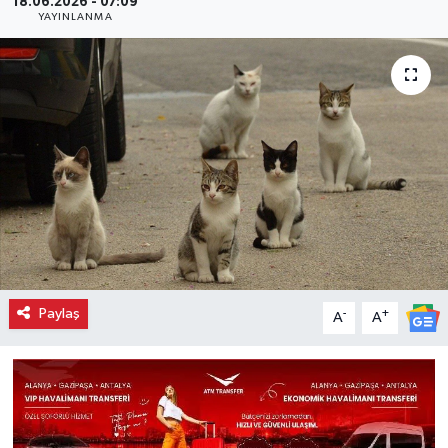
18.06.2026 - 07:09
YAYINLANMA
Paylaş
-
+
A
A