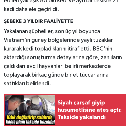
edilen yaklaşık 80 ölü kedi ve ayrı bir tesiste 21
kedi daha ele geçirildi.
ŞEBEKE 3 YILDIR FAALİYETTE
Yakalanan şüpheliler, son üç yıl boyunca
Vietnam'ın güney bölgelerinde yaylı tuzaklar
kurarak kedi topladıklarını itiraf etti. BBC'nin
aktardığı soruşturma detaylarına göre, zanlıların
çaldıkları evcil hayvanları belirli merkezlerde
toplayarak birkaç günde bir et tüccarlarına
sattıkları belirlendi.
Siyah çarşaf giyip
husumetlisine ateş açtı:
Takside yakalandı