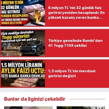
6 milyon TL'nin 32 günlük faiz
getirisi yeniden hesaplandı: En
yüksek kazanç veren banka
belli oldu
Türkiye genelinde Bambi’den
41 Togg T10X çekilişi
1,5 milyon TL’nin mevduat
getirisi değişti
Bunlar da ilginizi çekebilir