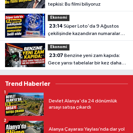
tepkisi: Bu filmi biliyoruz
Ekonomi
23:14
Süper Loto'da 9 Ağustos
çekilişinde kazandıran numaralar
belli oldu
Ekonomi
23:07
Benzine yeni zam kapıda:
Gece yarısı tabelalar bir kez daha
değişecek
Trend Haberler
1
Devlet Alanya'da 24 dönümlük
arsayı satışa çıkardı
2
Alanya Çayarası Yaylası’nda dar yol