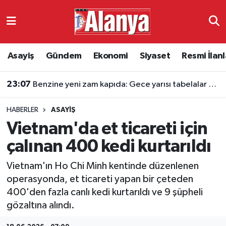
Asayiş
Antalya Nöbetçi Eczaneler
Asayiş
Gündem
Ekonomi
Siyaset
Resmi İlanl
Gündem
Antalya Hava Durumu
23:07
Benzine yeni zam kapıda: Gece yarısı tabelalar bir kez daha değişecek
Ekonomi
Antalya Namaz Vakitleri
HABERLER
ASAYIŞ
Siyaset
Antalya Trafik Yoğunluk Haritası
Vietnam'da et ticareti için
Resmi İlanlar
Süper Lig Puan Durumu ve Fikstür
çalınan 400 kedi kurtarıldı
Vietnam'ın Ho Chi Minh kentinde düzenlenen
Alanyaspor
Tüm Manşetler
operasyonda, et ticareti yapan bir çeteden
400'den fazla canlı kedi kurtarıldı ve 9 şüpheli
Turizm
Son Dakika Haberleri
gözaltına alındı.
E-Gazete
Haber Arşivi