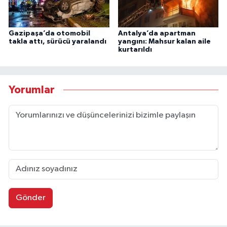
Gazipaşa’da otomobil
Antalya’da apartman
takla attı, sürücü yaralandı
yangını: Mahsur kalan aile
kurtarıldı
Yorumlar
Gönder