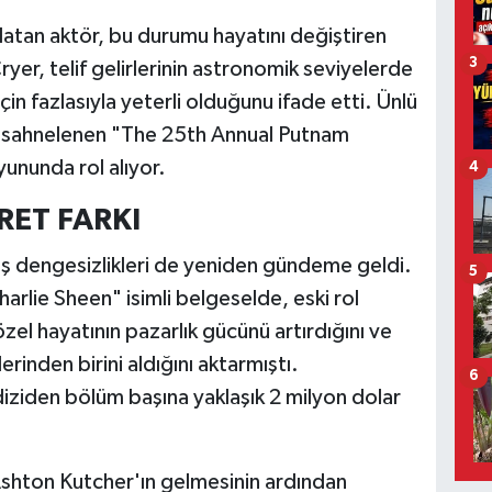
rlatan aktör, bu durumu hayatını değiştiren
3
ryer, telif gelirlerinin astronomik seviyelerde
in fazlasıyla yeterli olduğunu ifade etti. Ünlü
a sahnelenen "The 25th Annual Putnam
yununda rol alıyor.
4
RET FARKI
ş dengesizlikleri de yeniden gündeme geldi.
5
harlie Sheen" isimli belgeselde, eski rol
özel hayatının pazarlık gücünü artırdığını ve
erinden birini aldığını aktarmıştı.
6
iziden bölüm başına yaklaşık 2 milyon dolar
Ashton Kutcher'ın gelmesinin ardından