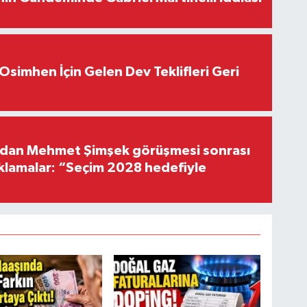
Osimhen İçin Gelen Dev Teklifleri Geri
'dan Mehmet Şimşek görüşmesi sonrası
ıklamalar: “Seçim 2028 hedefiyle