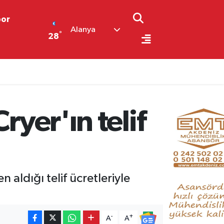
por
Alanya
°
28
ryer'ın telif
 aldığı telif ücretleriyle
-
+
A
A