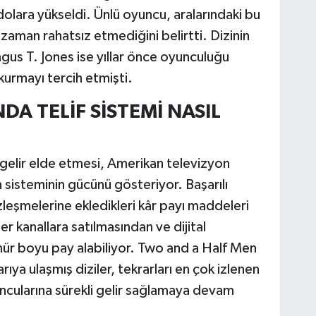
dolara yükseldi. Ünlü oyuncu, aralarındaki bu
r zaman rahatsız etmediğini belirtti. Dizinin
us T. Jones ise yıllar önce oyunculuğu
kurmayı tercih etmişti.
A TELİF SİSTEMİ NASIL
li gelir elde etmesi, Amerikan televizyon
 sisteminin gücünü gösteriyor. Başarılı
zleşmelerine ekledikleri kâr payı maddeleri
r kanallara satılmasından ve dijital
ür boyu pay alabiliyor. Two and a Half Men
rıya ulaşmış diziler, tekrarları en çok izlenen
uncularına sürekli gelir sağlamaya devam