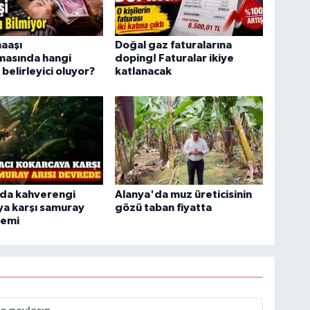
aaşı
Doğal gaz faturalarına
masında hangi
doping! Faturalar ikiye
 belirleyici oluyor?
katlanacak
'da kahverengi
Alanya'da muz üreticisinin
ya karşı samuray
gözü taban fiyatta
nemi