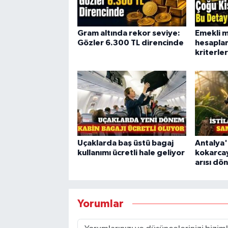
Gram altında rekor seviye:
Emekli m
Gözler 6.300 TL direncinde
hesapla
kriterler
Uçaklarda baş üstü bagaj
Antalya
kullanımı ücretli hale geliyor
kokarca
arısı dö
Yorumlar