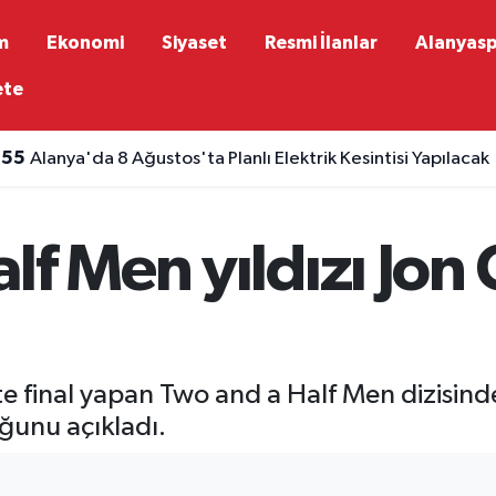
m
Ekonomi
Siyaset
Resmi İlanlar
Alanyas
ete
:55
Alanya'da 8 Ağustos'ta Planlı Elektrik Kesintisi Yapılacak
f Men yıldızı Jon C
e final yapan Two and a Half Men dizisinden
ğunu açıkladı.