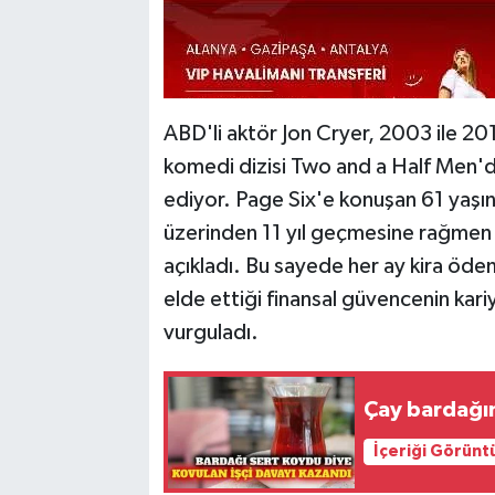
ABD'li aktör Jon Cryer, 2003 ile 201
komedi dizisi Two and a Half Men'd
ediyor. Page Six'e konuşan 61 yaşın
üzerinden 11 yıl geçmesine rağmen pr
açıkladı. Bu sayede her ay kira öd
elde ettiği finansal güvencenin kari
vurguladı.
Çay bardağın
İçeriği Görünt