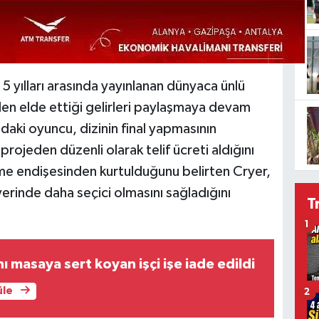
5 yılları arasında yayınlanan dünyaca ünlü
en elde ettiği gelirleri paylaşmaya devam
daki oyuncu, dizinin final yapmasının
ojeden düzenli olarak telif ücreti aldığını
eme endişesinden kurtulduğunu belirten Cryer,
yerinde daha seçici olmasını sağladığını
T
1
ı masaya sert koyan işçi işe iade edildi
üle
2