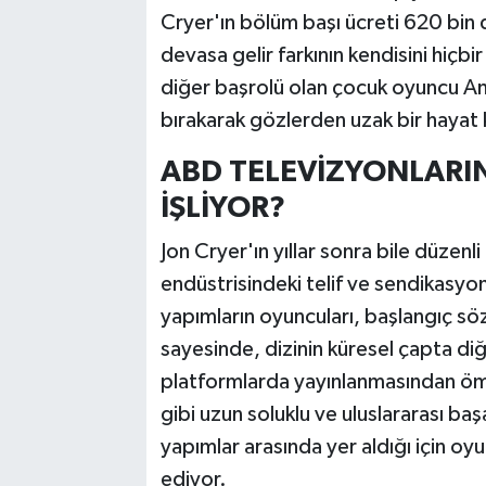
Cryer'ın bölüm başı ücreti 620 bin 
devasa gelir farkının kendisini hiçbi
diğer başrolü olan çocuk oyuncu Ang
bırakarak gözlerden uzak bir hayat 
ABD TELEVİZYONLARIND
İŞLİYOR?
Jon Cryer'ın yıllar sonra bile düzen
endüstrisindeki telif ve sendikasyon
yapımların oyuncuları, başlangıç sö
sayesinde, dizinin küresel çapta diğe
platformlarda yayınlanmasından öm
gibi uzun soluklu ve uluslararası başa
yapımlar arasında yer aldığı için oy
ediyor.