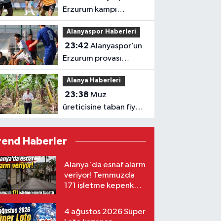
Erzurum kampı
tamamlandı
Alanyaspor Haberleri
23:42
Alanyaspor’un
Erzurum provası
golsüz tamamlandı
Alanya Haberleri
23:38
Muz
üreticisine taban fiyat
müjdesi
rend Haberler
Alanya'da esnaf alarm
veriyor! Temmuzda
171 işletme kepenk
kapattı
4 ağustos 2026 Süper