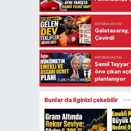
EDITÖRÜN SEÇTIĞI
Galatasaray, 
Çevirdi
EDITÖRÜN SEÇTIĞI
Şamil Tayyar
öne çıkan aç
planlanıyor
Bunlar da ilginizi çekebilir