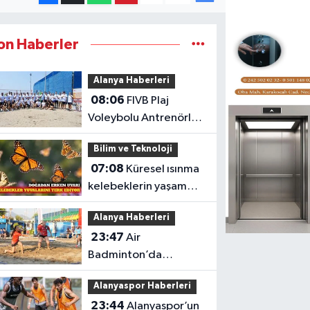
on Haberler
Alanya Haberleri
08:06
FIVB Plaj
Voleybolu Antrenörlük
Kursu Alanya'da
Bilim ve Teknoloji
başladı
07:08
Küresel ısınma
kelebeklerin yaşam
alanlarını değiştiriyor
Alanya Haberleri
23:47
Air
Badminton’da
şampiyonluk heyecanı
Alanyaspor Haberleri
Alanya’da
23:44
Alanyaspor’un