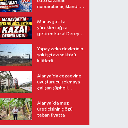
Loto kazanan
numaralar açıklandı:
İşte o numaralar
Manavgat'ta
yürekleri ağza
getiren kaza! Dereye
uçtu
Yapay zeka devlerinin
şok işçi avı sektörü
kilitledi
Alanya’da cezaevine
uyuşturucu sokmaya
çalışan şüpheli
tutuklandı
Alanya'da muz
üreticisinin gözü
taban fiyatta