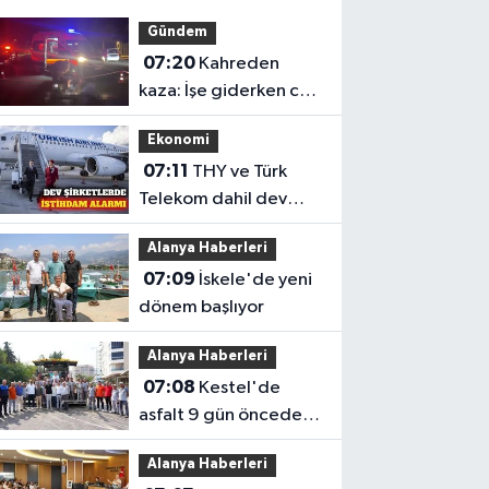
Gündem
07:20
Kahreden
kaza: İşe giderken can
verdi
Ekonomi
07:11
THY ve Türk
Telekom dahil dev
şirketlerde istihdam
Alanya Haberleri
düşüyor
07:09
İskele'de yeni
dönem başlıyor
Alanya Haberleri
07:08
Kestel'de
asfalt 9 gün önceden
tamamlandı en anlamlı
Alanya Haberleri
teşekkür iş makinesinin