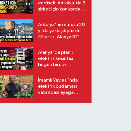
endişeli: Antalya'da 6
şirket için konkordato
kararı
Antalya'nın nüfusu 20
yılda yaklaşık yüzde
55 arttı, Alanya 371
bin kişiyi aştı
Alanya'da planlı
elektrik kesintisi
bugün birçok
mahalleyi etkileyecek
İmamlı Yaylası'nda
elektrik budaması
vatandaşı ayağa
kaldırdı