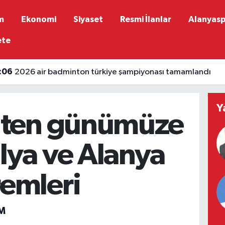
m
Ekonomi
Siyaset
Resmi İlanlar
Alanyas
ete
:06
2026 air badminton türkiye şampiyonası tamamlandı
Y
hten günümüze
lya ve Alanya
emleri
M