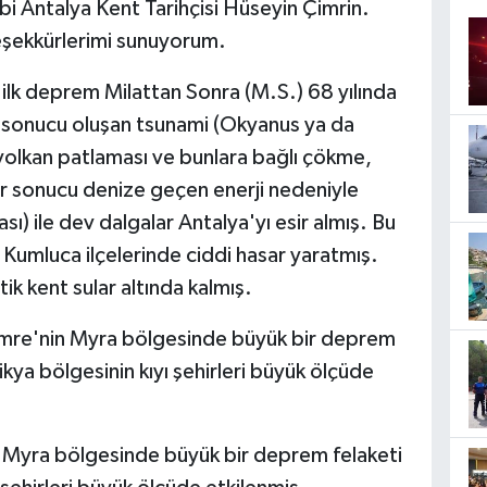
ibi Antalya Kent Tarihçisi Hüseyin Çimrin.
eşekkürlerimi sunuyorum.
ilk deprem Milattan Sonra (M.S.) 68 yılında
 sonucu oluşan tsunami (Okyanus ya da
volkan patlaması ve bunlara bağlı çökme,
ar sonucu denize geçen enerji nedeniyle
sı) ile dev dalgalar Antalya'yı esir almış. Bu
 Kumluca ilçelerinde ciddi hasar yaratmış.
ik kent sular altında kalmış.
Demre'nin Myra bölgesinde büyük bir deprem
ya bölgesinin kıyı şehirleri büyük ölçüde
 Myra bölgesinde büyük bir deprem felaketi