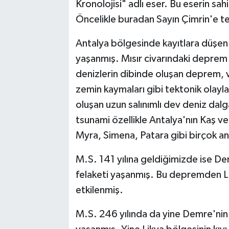
Kronolojisi" adlı eser. Bu eserin sah
Öncelikle buradan Sayın Çimrin'e t
Antalya bölgesinde kayıtlara düşen 
yaşanmış. Mısır civarındaki deprem
denizlerin dibinde oluşan deprem, 
zemin kaymaları gibi tektonik olayl
oluşan uzun salınımlı dev deniz dalga
tsunami özellikle Antalya'nın Kaş ve
Myra, Simena, Patara gibi birçok ant
M.S. 141 yılına geldiğimizde ise 
felaketi yaşanmış. Bu depremden Lik
etkilenmiş.
M.S. 246 yılında da yine Demre'nin