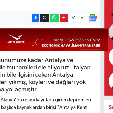
-
+
A
A
 günümüze kadar Antalya ve
e tsunamileri ele alıyoruz. İtalyan
 bile ilgisini çeken Antalya
ri yıkmış, köyleri ve dağları yok
a yol açmıştır
anya'da resmi kayıtlara giren depremleri
S
 başlıca kaynaklardan birisi "Antalya Kent