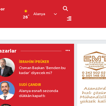
por
Alanya
°
26
azarlar
İBRAHIM İPBÜKER
Osman Başkan ‘Benden bu
kadar’ diyecek mi?
SUDI ÇANDIR
Alanya esnafı sezonda
dükkân kapattı