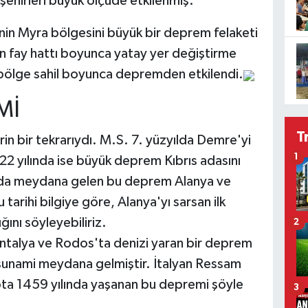
 şehirleri büyük ölçüde etkilenmiş.
in Myra bölgesini büyük bir deprem felaketi
n fay hattı boyunca yatay yer değiştirme
bölge sahil boyunca depremden etkilendi.
Mİ
T
n bir tekrarıydı. M.S. 7. yüzyılda Demre'yi
1
2 yılında ise büyük deprem Kıbrıs adasını
nda meydana gelen bu deprem Alanya ve
tarihi bilgiye göre, Alanya'yı sarsan ilk
ını söyleyebiliriz.
2
Antalya ve Rodos'ta denizi yaran bir deprem
unami meydana gelmiştir. İtalyan Ressam
apta 1459 yılında yaşanan bu depremi şöyle
3