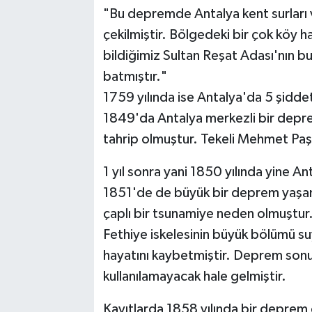
"Bu depremde Antalya kent surları 
çekilmiştir. Bölgedeki bir çok köy h
bildiğimiz Sultan Reşat Adası'nın 
batmıştır."
1759 yılında ise Antalya'da 5 şidd
1849'da Antalya merkezli bir depre
tahrip olmuştur. Tekeli Mehmet Paşa
1 yıl sonra yani 1850 yılında yine 
1851'de de büyük bir deprem yaşan
çaplı bir tsunamiye neden olmuştur. 
Fethiye iskelesinin büyük bölümü s
hayatını kaybetmiştir. Deprem son
kullanılamayacak hale gelmiştir.
Kayıtlarda 1858 yılında bir deprem