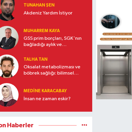
TUNAHAN ŞEN
Akdeniz Yardım İstiyor
MUHARREM KAYA
GSS prim borçları, SGK'nın
bağladığı aylık ve
gelirlerden kesilecek
TALHA TAN
Oksalat metabolizması ve
böbrek sağlığı: bilimsel
gerçekler
MEDINE KARACABAY
İnsan ne zaman eskir?
on Haberler