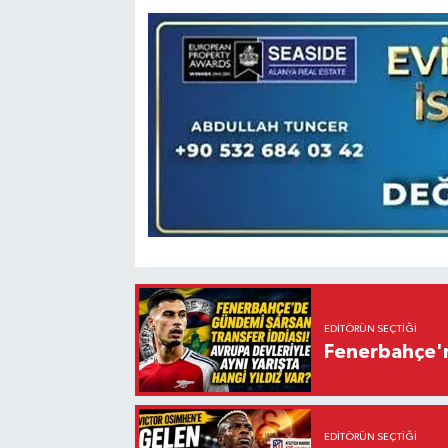
EDITÖRÜN SEÇTIĞI
Fenerbahçe'n
EDITÖRÜN SEÇTIĞI