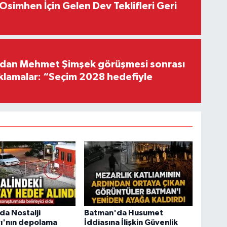
Osimhen İçin Gelen Dev Teklifleri Geri
'dan Mehmet Şimşek görüşmesi sonrası
ıklamalar: “Seçim 2028 hedefiyle
da Nostalji
Batman'da Husumet
ı'nın depolama
İddiasına İlişkin Güvenlik