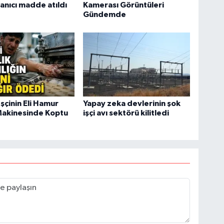
yanıcı madde atıldı
Kamerası Görüntüleri
Gündemde
İşçinin Eli Hamur
Yapay zeka devlerinin şok
akinesinde Koptu
işçi avı sektörü kilitledi