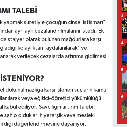
MI TALEBİ
3
lık yapmak suretiyle çocuğun cinsel istismarı"
ından ayrı ayrı cezalandırılmalarını istedi. Ek
nda stajyer olarak bulunan mağdurlara karşı
4
ğladığı kolaylıktan faydalanılarak" ve
lanarak verilecek cezalarda artırıma gidilmesi
5
 İSTENİYOR?
l dokunulmazlığa karşı işlenen suçların kamu
6
lanılarak veya eğitici-öğretici yükümlülüğü
al kabul ediliyor. Savcılığın artırım talebi,
de sahip oldukları hiyerarşik veya mesleki
tırdığı değerlendirmesine dayanıyor.