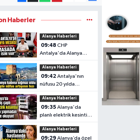
on Haberler
Alanya Haberleri
09:48
CHP
Antalya'da Alanya
mesaisi: Başkan Hasan
Alanya Haberleri
Şahin "Masada üç isim
09:42
Antalya'nın
var"
nüfusu 20 yılda
yaklaşık yüzde 55
Alanya Haberleri
arttı, Alanya 371 bin
09:35
Alanya'da
kişiyi aştı
planlı elektrik kesintisi
bugün birçok
Alanya Haberleri
mahalleyi etkileyecek
09:29
Alanya’da özel