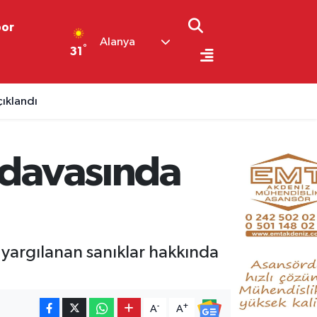
por
Alanya
°
31
çıklandı
r davasında
a yargılanan sanıklar hakkında
-
+
A
A