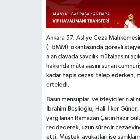
Ankara 57. Asliye Ceza Mahkemesind
(TBMM) lokantasında görevli stajyerl
alan davada savcılık mütalaasını aç
hakkında mütalaasını sunan cumhuriyet
kadar hapis cezası talep ederken,
erteledi.
Basın mensupları ve izleyicilerin alı
İbrahim Beşlioğlu, Halil İlker Güne
yargılanan Ramazan Çetin hazır bulu
reddederek, uzun süredir cezaevinde
etti. Müşteki avukatları ise sanıkları