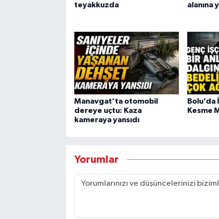
teyakkuzda
alanına 
Manavgat’ta otomobil
Bolu’da 
dereye uçtu: Kaza
Kesme M
kameraya yansıdı
Yorumlar