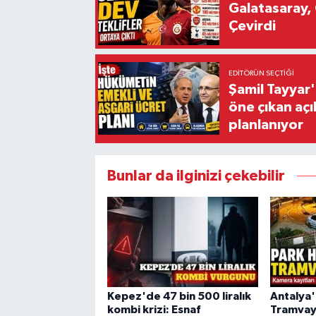
Galatasaray, 
Çevirdi
EDITÖRÜN SEÇTIĞI
Şamil Tayyar
öne çıkan aç
planlanıyor
Bunlar da ilginizi çekebilir
Kepez'de 47 bin 500 liralık
Antalya'
kombi krizi: Esnaf
Tramvay