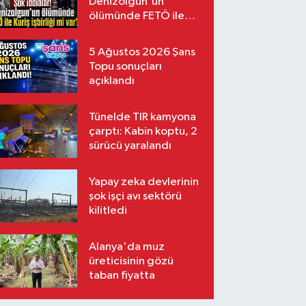
Denizolgun'un
ölümünde FETÖ ile
Kuriş işbirliği mi var?
5 Ağustos 2026 Şans
Topu sonuçları
açıklandı
Tünelde TIR kamyona
çarptı: Kabin koptu, 2
sürücü yaralandı
Yapay zeka devlerinin
şok işçi avı sektörü
kilitledi
Alanya'da muz
üreticisinin gözü
taban fiyatta