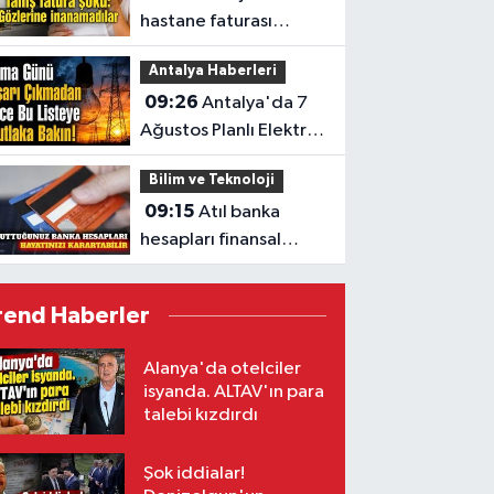
hastane faturası
CİMER’e taşındı
Antalya Haberleri
09:26
Antalya'da 7
Ağustos Planlı Elektrik
Kesintisi Programı
Bilim ve Teknoloji
Açıklandı
09:15
Atıl banka
hesapları finansal
güvenlik riski
oluşturuyor
rend Haberler
Alanya'da otelciler
isyanda. ALTAV'ın para
talebi kızdırdı
Şok iddialar!