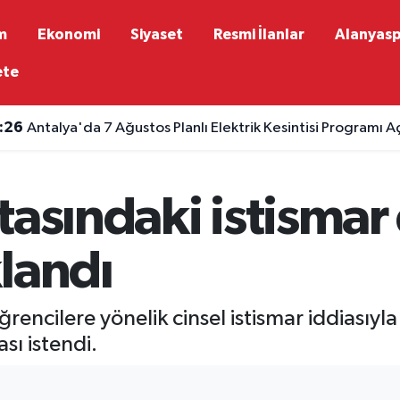
m
Ekonomi
Siyaset
Resmi İlanlar
Alanyas
ete
:26
Antalya'da 7 Ağustos Planlı Elektrik Kesintisi Programı A
tasındaki istisma
landı
encilere yönelik cinsel istismar iddiasıyl
sı istendi.