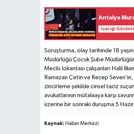
Antalya Mura
İçeriği Görünt
Soruşturma, olay tarihinde 18 yaş
Müdürlüğü Çocuk Şube Müdürlüğüne
Meclis lokantası çalışanları Halil İl
Ramazan Çetin ve Recep Seven'in, e
zincirleme şekilde cinsel taciz suçun
avukatlarının mütalaaya karşı savun
üzerine bir sonraki duruşma 5 Hazir
Kaynak:
Haber Merkezi