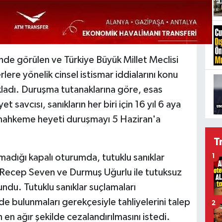
e görülen ve Türkiye Büyük Millet Meclisi
ere yönelik cinsel istismar iddialarını konu
ıkladı. Duruşma tutanaklarına göre, esas
 savcısı, sanıkların her biri için 16 yıl 6 aya
 mahkeme heyeti duruşmayı 5 Haziran'a
T
nmadığı kapalı oturumda, tutuklu sanıklar
1
r, Recep Seven ve Durmuş Uğurlu ile tutuksuz
ndu. Tutuklu sanıklar suçlamaları
 bulunmaları gerekçesiyle tahliyelerini talep
2
n en ağır şekilde cezalandırılmasını istedi.