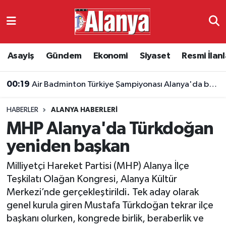
Asayiş
Antalya Nöbetçi Eczaneler
Asayiş
Gündem
Ekonomi
Siyaset
Resmi İlanl
Gündem
Antalya Hava Durumu
00:19
Air Badminton Türkiye Şampiyonası Alanya'da başladı
Ekonomi
Antalya Namaz Vakitleri
HABERLER
ALANYA HABERLERI
Siyaset
Antalya Trafik Yoğunluk Haritası
MHP Alanya'da Türkdoğan
Resmi İlanlar
Süper Lig Puan Durumu ve Fikstür
yeniden başkan
Milliyetçi Hareket Partisi (MHP) Alanya İlçe
Alanyaspor
Tüm Manşetler
Teşkilatı Olağan Kongresi, Alanya Kültür
Merkezi’nde gerçekleştirildi. Tek aday olarak
Turizm
Son Dakika Haberleri
genel kurula giren Mustafa Türkdoğan tekrar ilçe
başkanı olurken, kongrede birlik, beraberlik ve
E-Gazete
Haber Arşivi