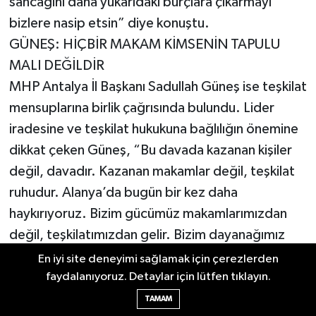
sancağını daha yukarıdaki burçlara çıkarmayı
bizlere nasip etsin” diye konuştu.
GÜNEŞ: HİÇBİR MAKAM KİMSENİN TAPULU
MALI DEĞİLDİR
MHP Antalya İl Başkanı Sadullah Güneş ise teşkilat
mensuplarına birlik çağrısında bulundu. Lider
iradesine ve teşkilat hukukuna bağlılığın önemine
dikkat çeken Güneş, “Bu davada kazanan kişiler
değil, davadır. Kazanan makamlar değil, teşkilat
ruhudur. Alanya’da bugün bir kez daha
haykırıyoruz. Bizim gücümüz makamlarımızdan
değil, teşkilatımızdan gelir. Bizim dayanağımız
şahıslar değil, davamızdır. Bizim pusulamız
En iyi site deneyimi sağlamak için çerezlerden
heveslerimiz değil, liderimizin ortaya koyduğu
faydalanıyoruz. Detaylar için lütfen tıklayın.
iradedir. Ülkücülük şartlara göre saf değiştirmek
TAMAM