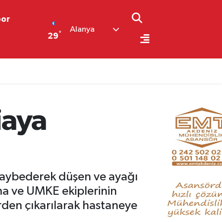
por
Alanya
°
29
iaya
kaybederek düşen ve ayağı
ma ve UMKE ekiplerinin
den çıkarılarak hastaneye