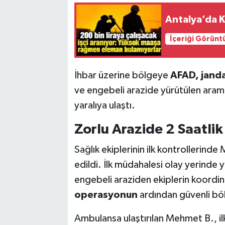
Antalya’da K
İçeriği Görünt
İhbar üzerine bölgeye
AFAD, jand
ve engebeli arazide yürütülen arama
yaralıya ulaştı.
Zorlu Arazide 2 Saatli
Sağlık ekiplerinin ilk kontrollerind
edildi. İlk müdahalesi olay yerinde y
engebeli araziden ekiplerin koordine
operasyonun
ardından güvenli bö
Ambulansa ulaştırılan Mehmet B., i