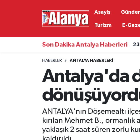
Asayiş
Günde
Asayiş
Antalya Nöbetçi Eczaneler
Turizm
E-Gaz
Gündem
Antalya Hava Durumu
Son Dakika Antalya Haberleri
23
Ekonomi
Antalya Namaz Vakitleri
HABERLER
ANTALYA HABERLERI
Antalya'da 
Siyaset
Antalya Trafik Yoğunluk Haritası
Resmi İlanlar
Süper Lig Puan Durumu ve Fikstür
dönüşüyord
Alanyaspor
Tüm Manşetler
ANTALYA'nın Döşemealtı ilçe
Turizm
Son Dakika Haberleri
kırılan Mehmet B., ormanlık 
yaklaşık 2 saat süren zorlu 
E-Gazete
Haber Arşivi
kaldırıldı.