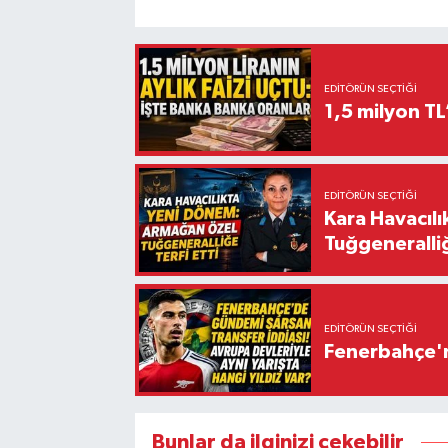
EDITÖRÜN SEÇTIĞI
1,5 milyon TL
EDITÖRÜN SEÇTIĞI
Kara Havacıl
Tuğgeneralliğ
EDITÖRÜN SEÇTIĞI
Fenerbahçe'n
Bunlar da ilginizi çekebilir