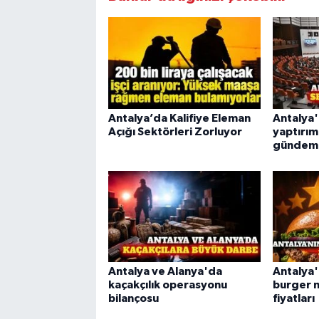
Antalya’da Kalifiye Eleman
Antalya
Açığı Sektörleri Zorluyor
yaptırım
gündem
Antalya ve Alanya'da
Antalya'
kaçakçılık operasyonu
burger m
bilançosu
fiyatları