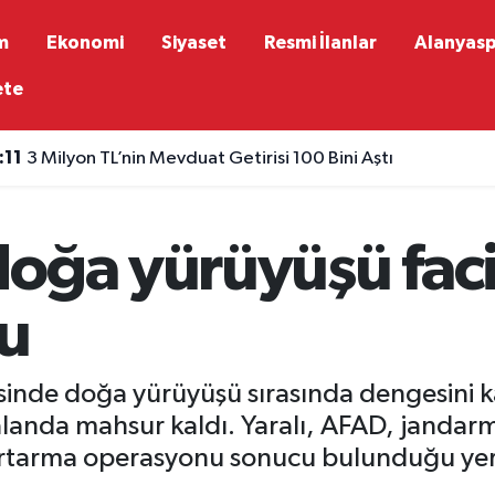
m
Ekonomi
Siyaset
Resmi İlanlar
Alanyas
ete
:11
3 Milyon TL’nin Mevduat Getirisi 100 Bini Aştı
doğa yürüyüşü fac
u
sinde doğa yürüyüşü sırasında dengesini 
alanda mahsur kaldı. Yaralı, AFAD, jandar
kurtarma operasyonu sonucu bulunduğu yer