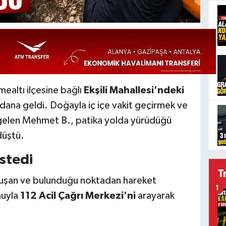
altı ilçesine bağlı
Ekşili Mahallesi'ndeki
dana geldi. Doğayla iç içe vakit geçirmek ve
gelen Mehmet B., patika yolda yürüdüğü
düştü.
İstedi
T
oluşan ve bulunduğu noktadan hareket
1
nuyla
112 Acil Çağrı Merkezi'ni
arayarak