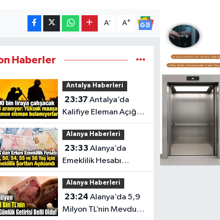
-
+
A
A
on Haberler
Antalya Haberleri
23:37
Antalya’da
Kalifiye Eleman Açığı
Sektörleri Zorluyor
Alanya Haberleri
23:33
Alanya’da
Emeklilik Hesabı
Yapanlar İçin Kritik Yaş
Alanya Haberleri
Şartları
23:24
Alanya’da 5,9
Milyon TL’nin Mevduat