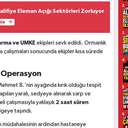
2
alifiye Eleman Açığı Sektörleri Zorluyor
üle
3
arma ve UMKE
ekipleri sevk edildi. Ormanlık
 çalışmaları sonucunda ekipler kısa sürede
4
k Operasyon
e Mehmet B.'nin ayağında kırık olduğu tespit
5
apılan yaralı, sedyeye alınarak sarp ve
li çalışmasıyla yaklaşık
2 saat süren
lgeye taşındı.
6
lk müdahalesinin ardından hastaneye