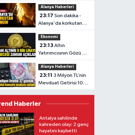
Getirisi
Alanya Haberleri
23:17
Son dakika -
Alanya'da korkutan
yangın
Ekonomi
23:13
Altın
Yatırımcısının Gözü 9
Bin TL’de
Alanya Haberleri
23:11
3 Milyon TL’nin
Mevduat Getirisi 100
Bini Aştı
rend Haberler
Antalya sahilinde
kahreden olay: 2 genç
hayatını kaybetti