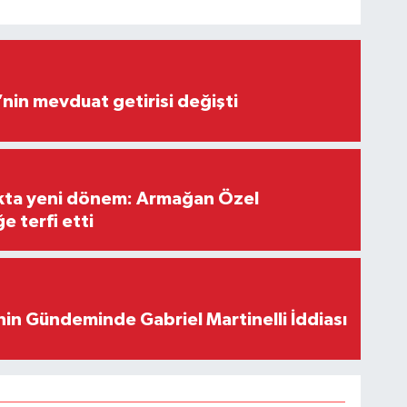
’nin mevduat getirisi değişti
ıkta yeni dönem: Armağan Özel
e terfi etti
in Gündeminde Gabriel Martinelli İddiası