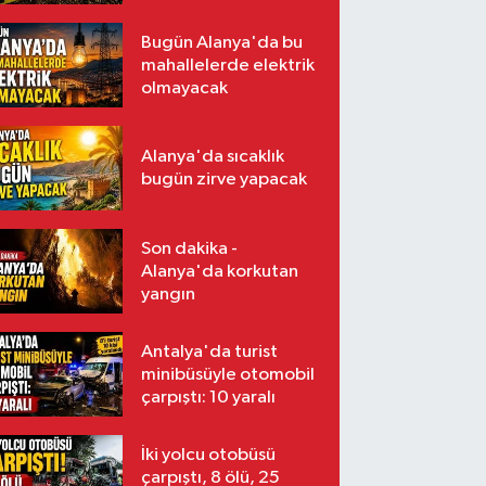
Bugün Alanya'da bu
mahallelerde elektrik
olmayacak
Alanya'da sıcaklık
bugün zirve yapacak
Son dakika -
Alanya'da korkutan
yangın
Antalya'da turist
minibüsüyle otomobil
çarpıştı: 10 yaralı
İki yolcu otobüsü
çarpıştı, 8 ölü, 25