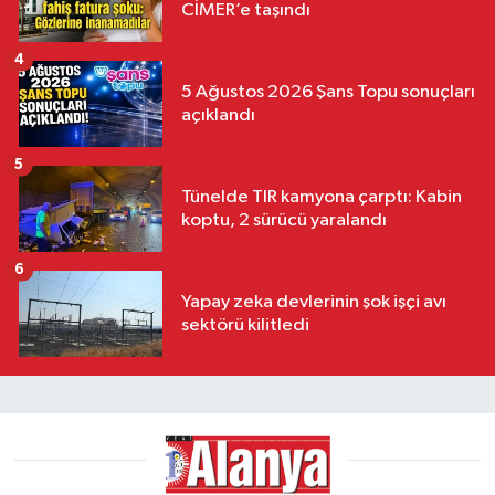
CİMER’e taşındı
4
5 Ağustos 2026 Şans Topu sonuçları
açıklandı
5
Tünelde TIR kamyona çarptı: Kabin
koptu, 2 sürücü yaralandı
6
Yapay zeka devlerinin şok işçi avı
sektörü kilitledi