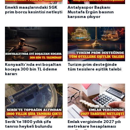
Emekli maaşlarındaki SGK
Antalyaspor Başkanı
prim borcu kesintisi netleşti
Mustafa Ergün basının
karşısına çıkıyor
Konyaaltı'nda evi boşaltan
Turizm prim desteğinde
kocaya 300 bin TL ödeme
tüm tesislere eşitlik talebi
kararı
Serik'te 1800 yıllık şifa
Emlak vergisinde 2027 yılı
tanrısı heykeli bulundu
metrekare hesaplaması