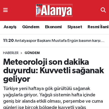
Asayiş
Antalya Nöbetçi Eczaneler
Asayiş
Gündem
Ekonomi
Siyaset
Resmi İlanl
Gündem
Antalya Hava Durumu
11:20
Antalyaspor Başkanı Mustafa Ergün basının karşısına çıkıyor
Ekonomi
Antalya Namaz Vakitleri
HABERLER
GÜNDEM
Siyaset
Antalya Trafik Yoğunluk Haritası
Meteoroloji son dakika
Resmi İlanlar
Süper Lig Puan Durumu ve Fikstür
duyurdu: Kuvvetli sağanak
geliyor
Alanyaspor
Tüm Manşetler
Türkiye yeni haftaya gök gürültülü sağanak
Turizm
Son Dakika Haberleri
yağışlarla giriyor. Yağışlı sistemin hafta içinde
geniş bir alanda etkili olması, perşembe ve cuma
E-Gazete
Haber Arşivi
günleri ise birçok bölgede kuvvetli yağış