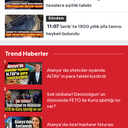
tesislere eşitlik talebi
Gündem
11:07
Serik'te 1800 yıllık şifa tanrısı
heykeli bulundu
Trend Haberler
1
Alanya'da otelciler isyanda.
ALTAV'ın para talebi kızdırdı
2
Şok iddialar! Denizolgun'un
ölümünde FETÖ ile Kuriş işbirliği mi
var?
3
Alanya’da özel hastane faturası