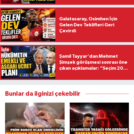
Galatasaray, Osimhen İçin
Gelen Dev Teklifleri Geri
Çevirdi
Şamil Tayyar'dan Mehmet
Şimşek görüşmesi sonrası öne
çıkan açıklamalar: “Seçim 2028
hedefiyle planlanıyor
Bunlar da ilginizi çekebilir