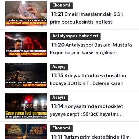
Ekonomi
11:21
Emekli maaşlarındaki SGK
prim borcu kesintisi netleşti
Antalyaspor Haberleri
11:20
Antalyaspor Başkanı Mustafa
Ergün basının karşısına çıkıyor
Asayiş
11:15
Konyaaltı'nda evi boşaltan
kocaya 300 bin TL ödeme kararı
Asayiş
11:14
Konyaaltı'nda motosiklet
yayaya çarptı: Sürücü hayatını
kaybetti
Ekonomi
11:11
Turizm prim desteğinde tüm