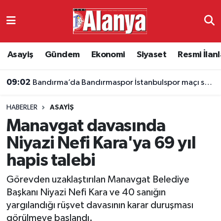
Asayiş
Antalya Nöbetçi Eczaneler
Asayiş
Gündem
Ekonomi
Siyaset
Resmi İlanl
Gündem
Antalya Hava Durumu
09:02
Bandırma’da Bandırmaspor İstanbulspor maçı saat kaçta, hangi kanalda?
Ekonomi
Antalya Namaz Vakitleri
HABERLER
ASAYIŞ
Siyaset
Antalya Trafik Yoğunluk Haritası
Manavgat davasında
Resmi İlanlar
Süper Lig Puan Durumu ve Fikstür
Niyazi Nefi Kara'ya 69 yıl
hapis talebi
Alanyaspor
Tüm Manşetler
Görevden uzaklaştırılan Manavgat Belediye
Turizm
Son Dakika Haberleri
Başkanı Niyazi Nefi Kara ve 40 sanığın
yargılandığı rüşvet davasının karar duruşması
E-Gazete
Haber Arşivi
görülmeye başlandı.