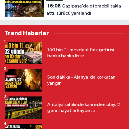
16:08
Gazipaşa’da otomobil takla
attı, sürücü yaralandı
Trend Haberler
1
150 bin TL mevduat faiz getirisi
banka banka liste
2
Son dakika - Alanya'da korkutan
yangın
3
Antalya sahilinde kahreden olay: 2
genç hayatını kaybetti
4