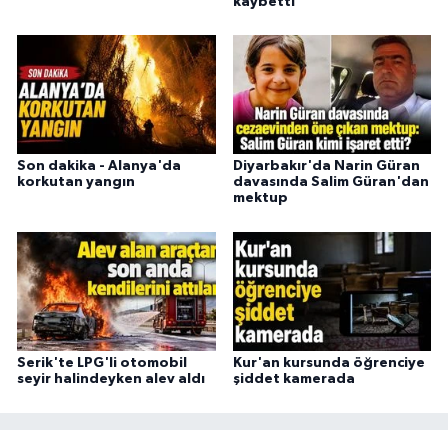
kaybetti
Son dakika - Alanya'da
Diyarbakır'da Narin Güran
korkutan yangın
davasında Salim Güran'dan
mektup
Serik'te LPG'li otomobil
Kur'an kursunda öğrenciye
seyir halindeyken alev aldı
şiddet kamerada