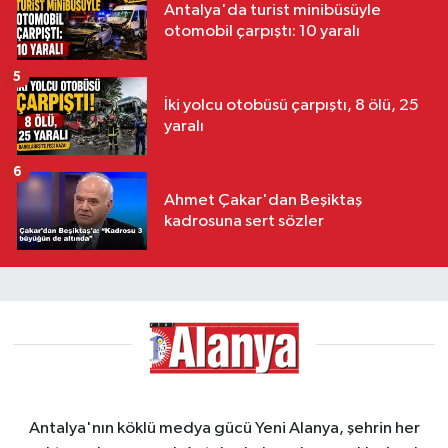
Antalya'da turist minibüsüyle
otomobil çarpıştı: 10 yaralı
5
İki yolcu otobüsü çarpıştı, 8 ölü, 25
yaralı
6
Ahmet Çakar'dan Beşiktaş
kadrosuna sert sözler
Antalya'nın köklü medya gücü Yeni Alanya, şehrin her