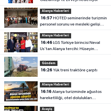
Alanya Haberleri
16:57
HOTED seminerinde turizmin
personel sorunu ve mesleki gelişim
masaya yatırıldı
Alanya Haberleri
16:46
LGS Türkiye birincisi Neval
Us’tan Alanya tercihi: Hüseyin
Girenes’ten ödül
Gündem
16:26
Yük treni traktöre çarptı
Alanya Haberleri
16:16
Alanya turizminde ağustos
hareketliliği, otel dolulukları
yükseldi
Asayiş