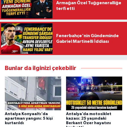
Armağan Özel Tuğgeneralliğe
terfi etti
Fenerbahçe'nin Gündeminde
Gabriel Martinelli İddiası
Bunlar da ilginizi çekebilir
Antalya Konyaaltı'da
Antalya’da motosiklet
apartman yangını: 5 kişi
kazası: 25 yaşındaki
kurtarıldı
Berkant Özer hayatını