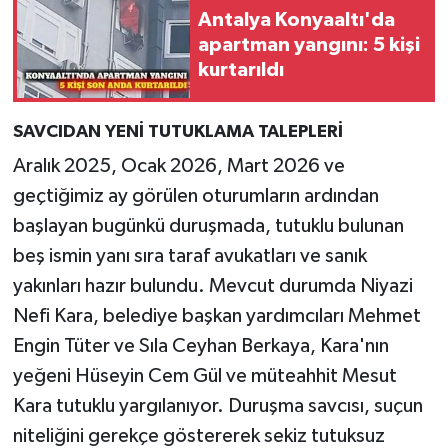
Antalya Konyaaltı'da
apartman yangını: 5 kişi
kurtarıldı
SAVCIDAN YENİ TUTUKLAMA TALEPLERİ
Aralık 2025, Ocak 2026, Mart 2026 ve
geçtiğimiz ay görülen oturumların ardından
başlayan bugünkü duruşmada, tutuklu bulunan
beş ismin yanı sıra taraf avukatları ve sanık
yakınları hazır bulundu. Mevcut durumda Niyazi
Nefi Kara, belediye başkan yardımcıları Mehmet
Engin Tüter ve Sıla Ceyhan Berkaya, Kara'nın
yeğeni Hüseyin Cem Gül ve müteahhit Mesut
Kara tutuklu yargılanıyor. Duruşma savcısı, suçun
niteliğini gerekçe göstererek sekiz tutuksuz