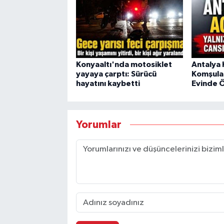
Konyaaltı'nda motosiklet
Antalya
yayaya çarptı: Sürücü
Komşular
hayatını kaybetti
Evinde Ö
Yorumlar