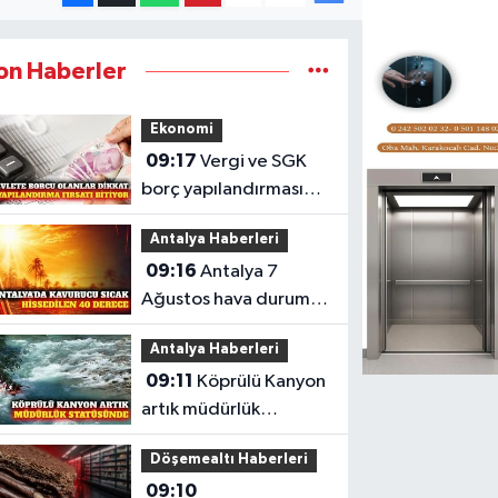
on Haberler
Ekonomi
09:17
Vergi ve SGK
borç yapılandırması
için süre daralıyor
Antalya Haberleri
09:16
Antalya 7
Ağustos hava durumu:
Hissedilen sıcaklık 40
Antalya Haberleri
derece
09:11
Köprülü Kanyon
artık müdürlük
statüsüyle yönetilecek
Döşemealtı Haberleri
09:10