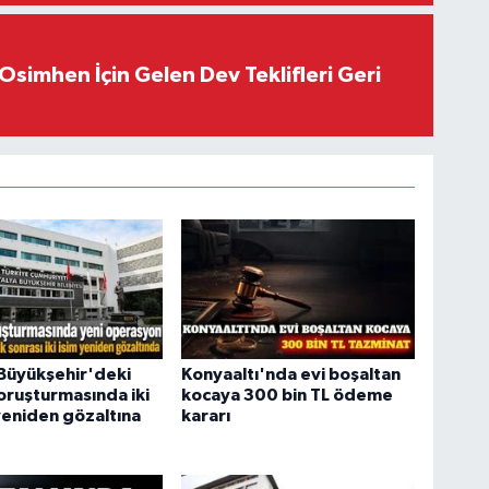
Osimhen İçin Gelen Dev Teklifleri Geri
Büyükşehir'deki
Konyaaltı'nda evi boşaltan
oruşturmasında iki
kocaya 300 bin TL ödeme
yeniden gözaltına
kararı