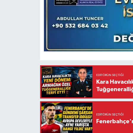
EDITÖRÜN SEÇTIĞI
Kara Havacıl
Tuğgeneralliğ
EDITÖRÜN SEÇTIĞI
Fenerbahçe'n