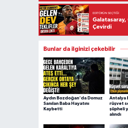
EDITÖRÜN SEÇTIĞI
Galatasaray, 
Çevirdi
Bunlar da ilginizi çekebilir
Aydın Bozdoğan'da Domuz
Antalya 
Sanılan Baba Hayatını
rüşvet s
Kaybetti
şüpheli 
alındı