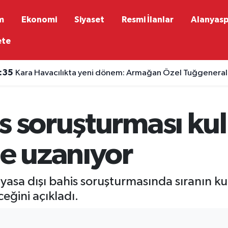
m
Ekonomi
Siyaset
Resmi İlanlar
Alanyas
ete
:35
Kara Havacılıkta yeni dönem: Armağan Özel Tuğgeneralli
s soruşturması ku
ne uzanıyor
sa dışı bahis soruşturmasında sıranın kulü
eğini açıkladı.