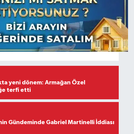
ıkta yeni dönem: Armağan Özel
e terfi etti
in Gündeminde Gabriel Martinelli İddiası