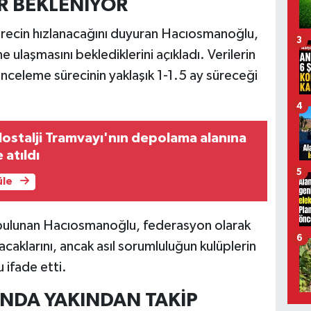
R BEKLENİYOR
 sürecin hızlanacağını duyuran Hacıosmanoğlu,
3
ne ulaşmasını beklediklerini açıkladı. Verilerin
inceleme sürecinin yaklaşık 1-1.5 ay süreceği
4
ostalji Tramvayı'nın depolama alanına
 atıldı
5
üle
a bulunan Hacıosmanoğlu, federasyon olarak
6
acaklarını, ancak asıl sorumluluğun kulüplerin
 ifade etti.
NDA YAKINDAN TAKİP