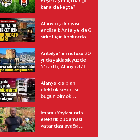
Beşiktaş maçı hangi
kanalda kaçta?
Alanya iş dünyası
endişeli: Antalya'da 6
şirket için konkordato
kararı
Antalya'nın nüfusu 20
yılda yaklaşık yüzde
55 arttı, Alanya 371
bin kişiyi aştı
Alanya'da planlı
elektrik kesintisi
bugün birçok
mahalleyi etkileyecek
İmamlı Yaylası'nda
elektrik budaması
vatandaşı ayağa
kaldırdı