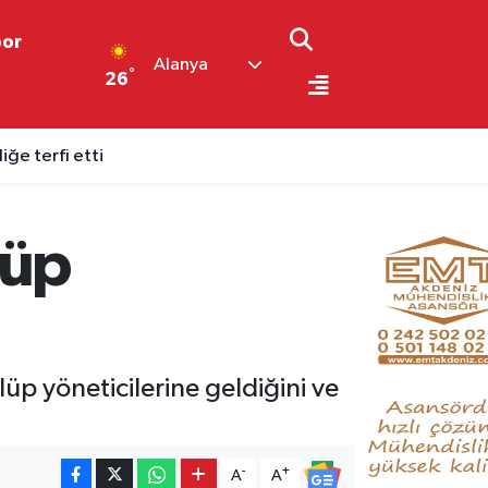
por
Alanya
°
26
ğe terfi etti
lüp
p yöneticilerine geldiğini ve
-
+
A
A