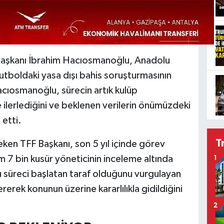
Başkanı İbrahim Hacıosmanoğlu, Anadolu
futboldaki yasa dışı bahis soruşturmasının
acıosmanoğlu, sürecin artık kulüp
 ilerlediğini ve beklenen verilerin önümüzdeki
 etti.
T
ken TFF Başkanı, son 5 yıl içinde görev
 7 bin kusür yöneticinin inceleme altında
1
süreci başlatan taraf olduğunu vurgulayan
erek konunun üzerine kararlılıkla gidildiğini
2