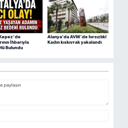
 Kepez'de
Alanya’da AVM'de hırsızlık!
ının İhbarıyla
Kadın kıskıvrak yakalandı
lü Bulundu