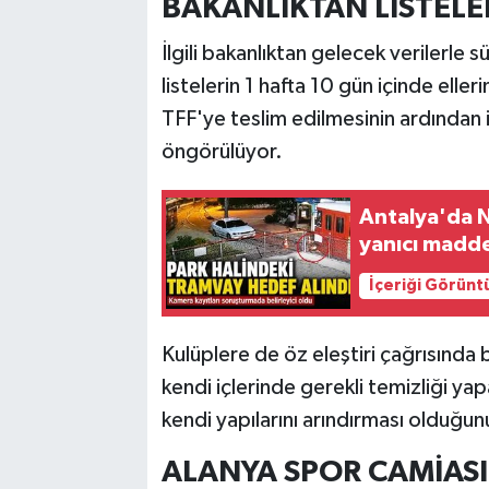
BAKANLIKTAN LİSTELE
İlgili bakanlıktan gelecek verilerle
listelerin 1 hafta 10 gün içinde elleri
TFF'ye teslim edilmesinin ardından 
öngörülüyor.
Antalya'da N
yanıcı madde
İçeriği Görünt
Kulüplere de öz eleştiri çağrısınd
kendi içlerinde gerekli temizliği yap
kendi yapılarını arındırması olduğunu
ALANYA SPOR CAMİASI