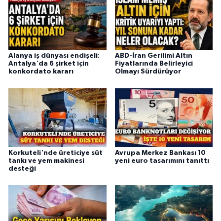
Alanya iş dünyası endişeli:
ABD-İran Gerilimi Altın
Antalya'da 6 şirket için
Fiyatlarında Belirleyici
konkordato kararı
Olmayı Sürdürüyor
Korkuteli'nde üreticiye süt
Avrupa Merkez Bankası 10
tankı ve yem makinesi
yeni euro tasarımını tanıttı
desteği