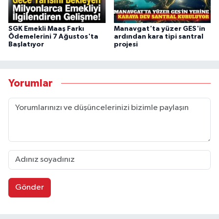
SGK Emekli Maaş Farkı
Manavgat'ta yüzer GES'in
Ödemelerini 7 Ağustos'ta
ardından kara tipi santral
Başlatıyor
projesi
Yorumlar
Gönder