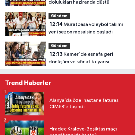
dolulukları haziranda düştü
Gündem
12:14
Muratpaşa voleybol takımı
yeni sezon mesaisine başladı
Gündem
12:13
Kemer'de esnafa geri
dönüşüm ve sıfır atık uyarısı
Trend Haberler
1
Alanya’da özel hastane faturası
CİMER’e taşındı
2
Hradec Kralove-Beşiktaş maçı