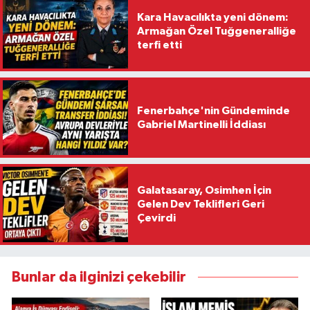
Kara Havacılıkta yeni dönem:
Armağan Özel Tuğgeneralliğe
terfi etti
Fenerbahçe'nin Gündeminde
Gabriel Martinelli İddiası
Galatasaray, Osimhen İçin
Gelen Dev Teklifleri Geri
Çevirdi
Bunlar da ilginizi çekebilir