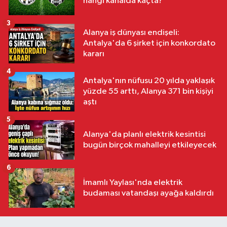
hangi kanalda kaçta?
3
Alanya iş dünyası endişeli:
Antalya'da 6 şirket için konkordato
kararı
4
Antalya'nın nüfusu 20 yılda yaklaşık
yüzde 55 arttı, Alanya 371 bin kişiyi
aştı
5
Alanya'da planlı elektrik kesintisi
bugün birçok mahalleyi etkileyecek
6
İmamlı Yaylası'nda elektrik
budaması vatandaşı ayağa kaldırdı