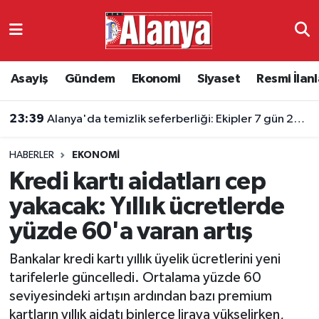
Asayiş
Antalya Nöbetçi Eczaneler
Asayiş
Gündem
Ekonomi
Siyaset
Resmi İlanl
Gündem
Antalya Hava Durumu
23:39
Alanya'da temizlik seferberliği: Ekipler 7 gün 24 saat sahada
Ekonomi
Antalya Namaz Vakitleri
HABERLER
EKONOMI
Siyaset
Antalya Trafik Yoğunluk Haritası
Kredi kartı aidatları cep
Resmi İlanlar
Süper Lig Puan Durumu ve Fikstür
yakacak: Yıllık ücretlerde
yüzde 60'a varan artış
Alanyaspor
Tüm Manşetler
Bankalar kredi kartı yıllık üyelik ücretlerini yeni
Turizm
Son Dakika Haberleri
tarifelerle güncelledi. Ortalama yüzde 60
seviyesindeki artışın ardından bazı premium
E-Gazete
Haber Arşivi
kartların yıllık aidatı binlerce liraya yükselirken,