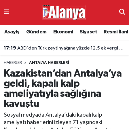
Asayiş
Antalya Nöbetçi Eczaneler
Asayiş
Gündem
Ekonomi
Siyaset
Resmi İlanl
Gündem
Antalya Hava Durumu
17:19
ABD'den Türk zeytinyağına yüzde 12,5 ek vergi kararı
Ekonomi
Antalya Namaz Vakitleri
HABERLER
ANTALYA HABERLERI
Siyaset
Antalya Trafik Yoğunluk Haritası
Kazakistan’dan Antalya’ya
Resmi İlanlar
Süper Lig Puan Durumu ve Fikstür
geldi, kapalı kalp
ameliyatıyla sağlığına
Alanyaspor
Tüm Manşetler
kavuştu
Turizm
Son Dakika Haberleri
Sosyal medyada Antalya’daki kapalı kalp
ameliyatı haberlerini izleyen 71 yaşındaki
E-Gazete
Haber Arşivi