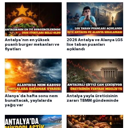
Antalya'nın en yüksek
2026 Antalya ve Alanya LGS
puanlı burger mekanları ve
lise taban puanları
fiyatları
açıklandı
Alanya'da hafta sonu nem
Antalya yayla üreticisinin
bunaltacak, yaylalarda
zararı TBMM gündeminde
yağış var