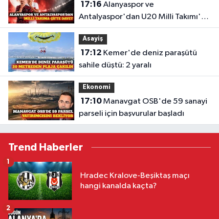
17:16
Alanyaspor ve
Antalyaspor'dan U20 Milli Takımı'na
davet
Asayiş
17:12
Kemer'de deniz paraşütü
sahile düştü: 2 yaralı
Ekonomi
17:10
Manavgat OSB'de 59 sanayi
parseli için başvurular başladı
Trend Haberler
1
Hradec Kralove-Beşiktaş maçı
hangi kanalda kaçta?
2