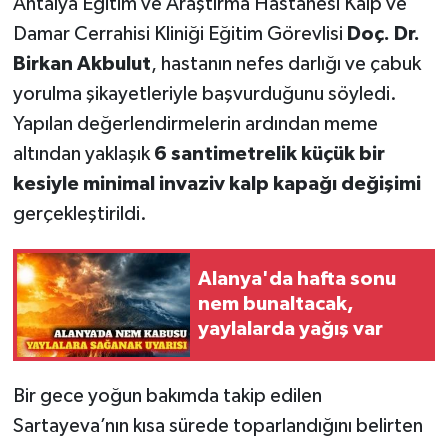
Antalya Eğitim ve Araştırma Hastanesi Kalp ve
Damar Cerrahisi Kliniği Eğitim Görevlisi
Doç. Dr.
Birkan Akbulut
, hastanın nefes darlığı ve çabuk
yorulma şikayetleriyle başvurduğunu söyledi.
Yapılan değerlendirmelerin ardından meme
altından yaklaşık
6 santimetrelik küçük bir
kesiyle minimal invaziv kalp kapağı değişimi
gerçekleştirildi.
Alanya'da hafta sonu
nem bunaltacak,
yaylalarda yağış var
Bir gece yoğun bakımda takip edilen
Sartayeva’nın kısa sürede toparlandığını belirten