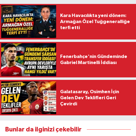
Kara Havacılıkta yeni dönem:
Armağan Özel Tuğgeneralliğe
terfi etti
Fenerbahçe'nin Gündeminde
Gabriel Martinelli İddiası
Galatasaray, Osimhen İçin
Gelen Dev Teklifleri Geri
Çevirdi
Bunlar da ilginizi çekebilir