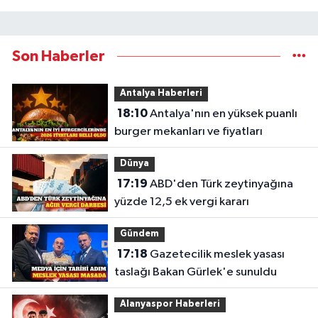
Son Haberler
Antalya Haberleri
18:10
Antalya'nın en yüksek puanlı
burger mekanları ve fiyatları
Dünya
17:19
ABD'den Türk zeytinyağına
yüzde 12,5 ek vergi kararı
Gündem
17:18
Gazetecilik meslek yasası
taslağı Bakan Gürlek'e sunuldu
Alanyaspor Haberleri