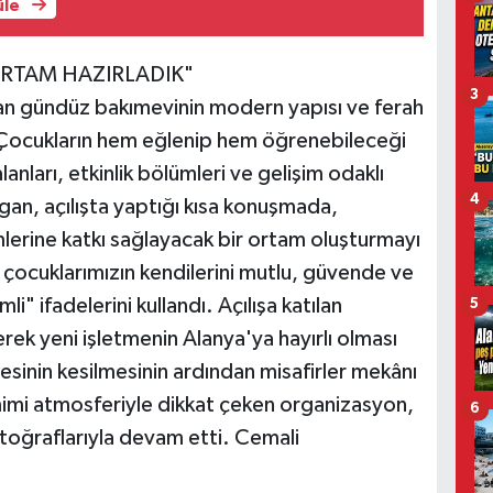
üle
ORTAM HAZIRLADIK"
3
lanan gündüz bakımevinin modern yapısı ve ferah
ı. Çocukların hem eğlenip hem öğrenebileceği
nları, etkinlik bölümleri ve gelişim odaklı
4
lgan, açılışta yaptığı kısa konuşmada,
mlerine katkı sağlayacak bir ortam oluşturmayı
 çocuklarımızın kendilerini mutlu, güvende ve
i" ifadelerini kullandı. Açılışa katılan
5
derek yeni işletmenin Alanya'ya hayırlı olması
esinin kesilmesinin ardından misafirler mekânı
amimi atmosferiyle dikkat çeken organizasyon,
6
toğraflarıyla devam etti. Cemali