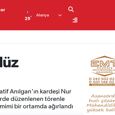
por
Alanya
°
29
düz
atif Anılgan'ın kardeşi Nur
erde düzenlenen törenle
samimi bir ortamda ağırlandı