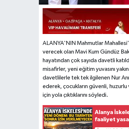
ALANYA'NIN Mahmutlar Mahallesi'nd
verecek olan Mavi Kum Gündüz Bakıme
hayatından çok sayıda davetli katıl
misafirler, yeni eğitim yuvasını yak
davetlilerle tek tek ilgilenen Nur A
ederek, çocukların güvenli, huzurlu
için yola çıktıklarını söyledi.
Alanya İskel
faaliyet yas