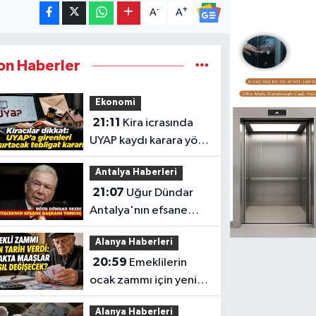
-
+
A
A
on Haberler
Ekonomi
21:11
Kira icrasında
UYAP kaydı karara yön
verdi
Antalya Haberleri
21:07
Uğur Dündar
Antalya'nın efsane
başkanı Tonguç'u
Alanya Haberleri
kaleme aldı
20:59
Emeklilerin
ocak zammı için yeni
tahmin
Alanya Haberleri