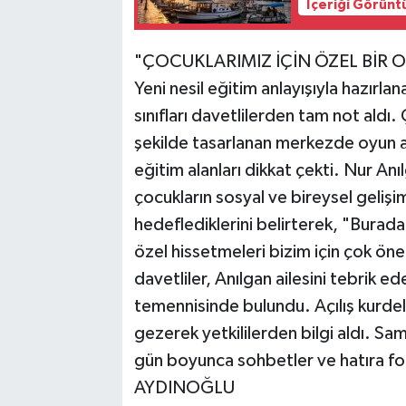
İçeriği Görünt
"ÇOCUKLARIMIZ İÇİN ÖZEL BİR 
Yeni nesil eğitim anlayışıyla hazır
sınıfları davetlilerden tam not ald
şekilde tasarlanan merkezde oyun ala
eğitim alanları dikkat çekti. Nur Anı
çocukların sosyal ve bireysel gelişi
hedeflediklerini belirterek, "Burada
özel hissetmeleri bizim için çok öneml
davetliler, Anılgan ailesini tebrik e
temennisinde bulundu. Açılış kurdel
gezerek yetkililerden bilgi aldı. S
gün boyunca sohbetler ve hatıra fo
AYDINOĞLU