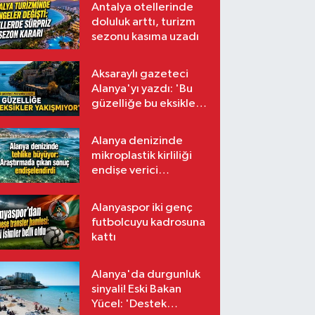
Antalya otellerinde
doluluk arttı, turizm
sezonu kasıma uzadı
Aksaraylı gazeteci
Alanya'yı yazdı: 'Bu
güzelliğe bu eksikler
yakışmıyor'
Alanya denizinde
mikroplastik kirliliği
endişe verici
seviyede
Alanyaspor iki genç
futbolcuyu kadrosuna
kattı
Alanya'da durgunluk
sinyali! Eski Bakan
Yücel: 'Destek