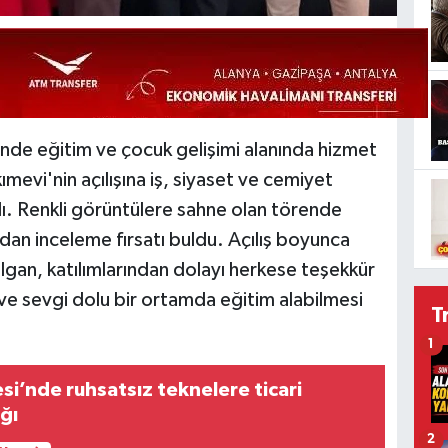
e eğitim ve çocuk gelişimi alanında hizmet
vi'nin açılışına iş, siyaset ve cemiyet
dı. Renkli görüntülere sahne olan törende
ından inceleme fırsatı buldu. Açılış boyunca
nılgan, katılımlarından dolayı herkese teşekkür
 ve sevgi dolu bir ortamda eğitim alabilmesi
T
1
esi’nde ruhsatsız teknelere ticari
ağı
2