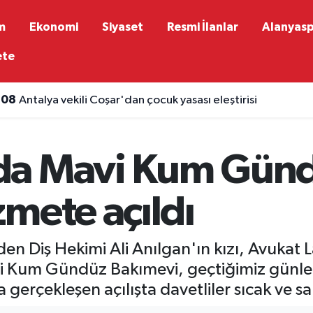
m
Ekonomi
Siyaset
Resmi İlanlar
Alanyas
ete
:34
FIAT modellerine ağustos ayına özel kampanya
da Mavi Kum Gün
mete açıldı
en Diş Hekimi Ali Anılgan'ın kızı, Avukat L
vi Kum Gündüz Bakımevi, geçtiğimiz günl
la gerçekleşen açılışta davetliler sıcak ve 