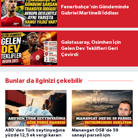
Fenerbahçe'nin Gündeminde
Gabriel Martinelli İddiası
Galatasaray, Osimhen İçin
Gelen Dev Teklifleri Geri
Çevirdi
Bunlar da ilginizi çekebilir
ABD'den Türk zeytinyağına
Manavgat OSB'de 59
yüzde 12,5 ek vergi kararı
sanayi parseli için