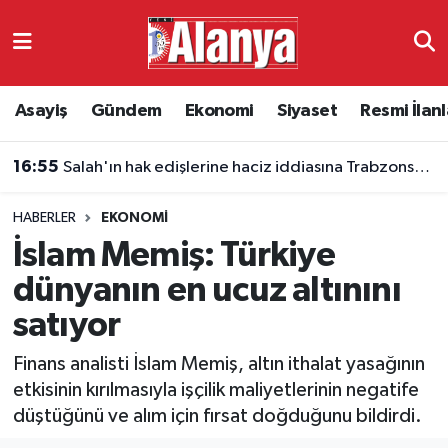
Asayiş
Antalya Nöbetçi Eczaneler
Asayiş
Gündem
Ekonomi
Siyaset
Resmi İlanl
Gündem
Antalya Hava Durumu
16:55
Salah'ın hak edişlerine haciz iddiasına Trabzonspor'dan yalanlama
Ekonomi
Antalya Namaz Vakitleri
HABERLER
EKONOMI
Siyaset
Antalya Trafik Yoğunluk Haritası
İslam Memiş: Türkiye
Resmi İlanlar
Süper Lig Puan Durumu ve Fikstür
dünyanın en ucuz altınını
satıyor
Alanyaspor
Tüm Manşetler
Finans analisti İslam Memiş, altın ithalat yasağının
Turizm
Son Dakika Haberleri
etkisinin kırılmasıyla işçilik maliyetlerinin negatife
düştüğünü ve alım için fırsat doğduğunu bildirdi.
E-Gazete
Haber Arşivi