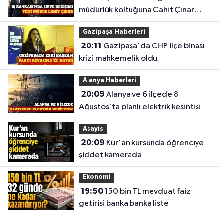
müdürlük koltuğuna Cahit Çınar
geçiyor
Gazipaşa Haberleri
20:11
Gazipaşa'da CHP ilçe binası
krizi mahkemelik oldu
Alanya Haberleri
20:09
Alanya ve 6 ilçede 8
Ağustos'ta planlı elektrik kesintisi
Asayiş
20:09
Kur'an kursunda öğrenciye
şiddet kamerada
Ekonomi
19:50
150 bin TL mevduat faiz
getirisi banka banka liste