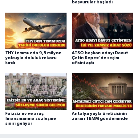
başvurular başladı
THY temmuzda 9,5 milyon
ATSO başkan adayı Davut
yolcuyla doluluk rekoru
Çetin Kepez'de seçim
kırdı
ofisini açtı
Faizsiz ev ve araç
Antalya yayla üreticisinin
finansmanına sözleşme
zararı TBMM gündeminde
sınırı geliyor