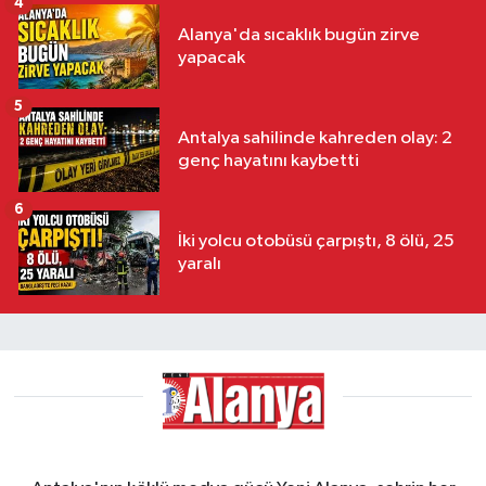
4
Alanya'da sıcaklık bugün zirve
yapacak
5
Antalya sahilinde kahreden olay: 2
genç hayatını kaybetti
6
İki yolcu otobüsü çarpıştı, 8 ölü, 25
yaralı