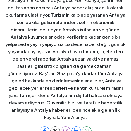
Antalya'nın köklü medya gücü Yeni Alanya, şehrin her
noktasından en sıcak Antalya haber akışını anlık olarak
okurlarına ulaştırıyor. Turizmin kalbinde yaşanan Antalya
son dakika gelişmelerinden, şehrin ekonomik
dinamiklerini belirleyen Antalya iş ilanları ve güncel
Antalya kuyumcular odası verilerine kadar geniş bir
yelpazede yayın yapıyoruz. Sadece haber değil; günlük
yaşamı kolaylaştıran Antalya hava durumu, ilçelerden
gelen yerel raporlar, Antalya ezan vakti ve namaz
saatleri gibi kritik bilgileri de gerçek zamanlı
güncelliyoruz. Kaş’tan Gazipaşa’ya kadar tüm Antalya
ilçeleri hakkında en derinlemesine analizler, Antalya
gezilecek yerler rehberleri ve kentin kültürel mirasını
yansıtan içeriklerle Antalya’nın dijital hafızası olmaya
devam ediyoruz. Güvenilir, hızlı ve tarafsız habercilik
anlayışıyla Antalya haberleri denince akla gelen ilk
kaynak: Yeni Alanya.