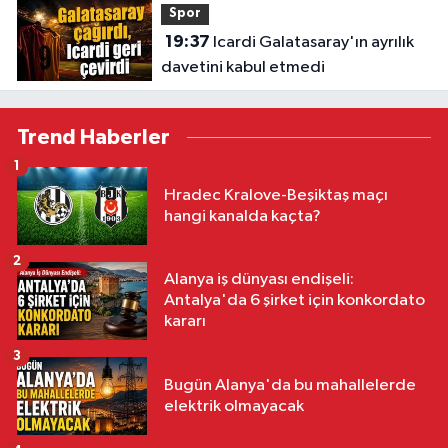
Spor
19:37
Icardi Galatasaray'ın ayrılık
davetini kabul etmedi
Trend Haberler
1
Hradec Kralove-Beşiktaş maçı
hangi kanalda kaçta?
2
Alanya iş dünyası endişeli:
Antalya'da 6 şirket için konkordato
kararı
3
Bugün Alanya'da bu mahallelerde
elektrik olmayacak