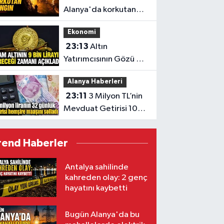
Alanya'da korkutan
yangın
Ekonomi
23:13
Altın
Yatırımcısının Gözü 9
Bin TL’de
Alanya Haberleri
23:11
3 Milyon TL’nin
Mevduat Getirisi 100
Bini Aştı
rend Haberler
Antalya sahilinde
kahreden olay: 2 genç
hayatını kaybetti
Bugün Alanya'da bu