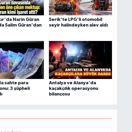
ır'da Narin Güran
Serik'te LPG'li otomobil
da Salim Güran'dan
seyir halindeyken alev aldı
a sahte para
Antalya ve Alanya'da
nu: 3 şüpheli
kaçakçılık operasyonu
ı
bilançosu