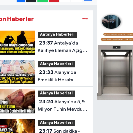
on Haberler
Antalya Haberleri
23:37
Antalya’da
Kalifiye Eleman Açığı
Sektörleri Zorluyor
Alanya Haberleri
23:33
Alanya’da
Emeklilik Hesabı
Yapanlar İçin Kritik Yaş
Alanya Haberleri
Şartları
23:24
Alanya’da 5,9
Milyon TL’nin Mevduat
Getirisi
Alanya Haberleri
23:17
Son dakika -