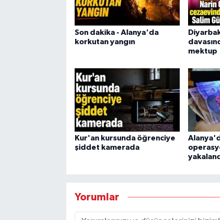
Son dakika - Alanya'da
Diyarbak
korkutan yangın
davasın
mektup
Kur'an kursunda öğrenciye
Alanya'd
şiddet kamerada
operasyo
yakaland
Yorumlar