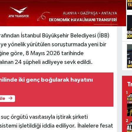
rafından İstanbul Büyükşehir Belediyesi (İBB)
'ye yönelik yürütülen soruşturmada yeni bir
iğine göre, 8 Mayıs 2026 tarihinde
ınan 24 şüpheli adliyeye sevk edildi.
hilinde iki genç boğularak hayatını
T
1
üle
uç örgütü vasıtasıyla iştirak şirketi
2
stemi işletildiği iddia ediliyor. İhalelere fesat