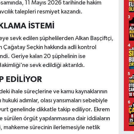
kapsamında, 11 Mayıs 2026 tarihinde hakim
 savcılık talepleri resmiyet kazandı.
3
UKLAMA İSTEMİ
eye sevk edilen şüphelilerden Alkan Başçiftçi,
4
n Çağatay Seçkin hakkında adli kontrol
endi. Geriye kalan 20 şüphelinin ise
kimliği'ne sevk edildiği aktarıldı.
5
P EDİLİYOR
ndeki ihale süreçlerine ve kamu kaynaklarının
ı hukuki adımlar, olası yansımaları sebebiyle
6
rt genelinde dikkatle takip ediliyor. Ekrem
 sürülen örgüt yapılanmasına dair iddiaların
, mahkeme sürecinin ilerlemesiyle netlik