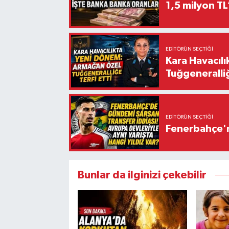
1,5 milyon TL
EDITÖRÜN SEÇTIĞI
Kara Havacıl
Tuğgeneralliğ
EDITÖRÜN SEÇTIĞI
Fenerbahçe'n
Bunlar da ilginizi çekebilir