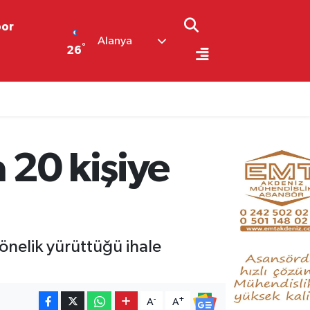
por
Alanya
°
26
 20 kişiye
yönelik yürüttüğü ihale
-
+
A
A