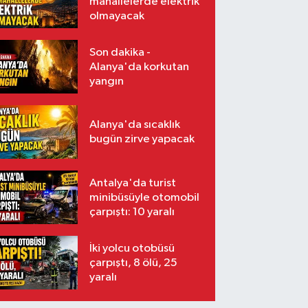
mahallelerde elektrik
olmayacak
Son dakika -
Alanya'da korkutan
yangın
Alanya'da sıcaklık
bugün zirve yapacak
Antalya'da turist
minibüsüyle otomobil
çarpıştı: 10 yaralı
İki yolcu otobüsü
çarpıştı, 8 ölü, 25
yaralı