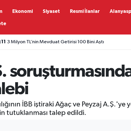
m
Ekonomi
Siyaset
Resmi İlanlar
Alanyas
ete
:11
3 Milyon TL’nin Mevduat Getirisi 100 Bini Aştı
. soruşturmasında
lebi
ığının İBB iştiraki Ağaç ve Peyzaj A.Ş.'ye 
n tutuklanması talep edildi.