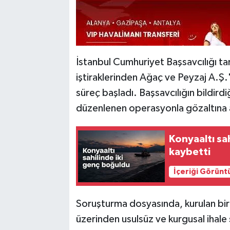
İstanbul Cumhuriyet Başsavcılığı ta
iştiraklerinden Ağaç ve Peyzaj A.Ş.
süreç başladı. Başsavcılığın bildird
düzenlenen operasyonla gözaltına al
Konyaaltı sa
kaybetti
İçeriği Görünt
Soruşturma dosyasında, kurulan bir s
üzerinden usulsüz ve kurgusal ihale si