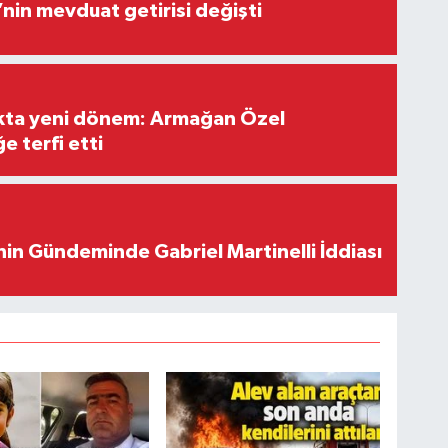
’nin mevduat getirisi değişti
ıkta yeni dönem: Armağan Özel
e terfi etti
in Gündeminde Gabriel Martinelli İddiası