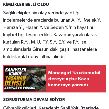
KİMLİKLER BELLİ OLDU
Sağlık ekiplerinin olay yerinde yaptığı
incelemelerde araçlarda bulunan Ali Y., Melek Y.,
Hamza Y., Hasan Y. ve Seden Y.'nin hayatını
kaybettiği tespit edildi. Kazadan yaralı olarak
kurtulan R.Y., M.U, F.Y, S.Y, E.Y. ve F.Y. ise
ambulanslarla Giresun'daki çeşitli hastanelere
kaldırılarak tedavi altına alındı.
Manavgat’ta otomobil
dereye uçtu: Kaza
kameraya yansıdı
SORUŞTURMA DEVAM EDİYOR
Güvenlik güçleri, Karadeniz Sahil Yolu üzerinde