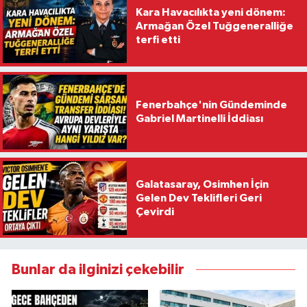
Kara Havacılıkta yeni dönem:
Armağan Özel Tuğgeneralliğe
terfi etti
Fenerbahçe'nin Gündeminde
Gabriel Martinelli İddiası
Galatasaray, Osimhen İçin
Gelen Dev Teklifleri Geri
Çevirdi
Bunlar da ilginizi çekebilir