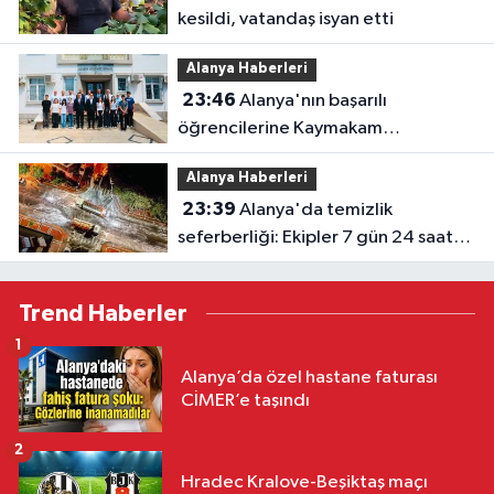
kesildi, vatandaş isyan etti
Alanya Haberleri
23:46
Alanya'nın başarılı
öğrencilerine Kaymakam
Öztürk'ten tebrik
Alanya Haberleri
23:39
Alanya'da temizlik
seferberliği: Ekipler 7 gün 24 saat
sahada
Trend Haberler
1
Alanya’da özel hastane faturası
CİMER’e taşındı
2
Hradec Kralove-Beşiktaş maçı