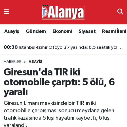
Asayiş
Antalya Nöbetçi Eczaneler
Asayiş
Gündem
Ekonomi
Siyaset
Resmi İlanl
Gündem
Antalya Hava Durumu
00:30
İstanbul-İzmir Otoyolu 7 yaşında: 8,5 saatlik yol 3,5 saate indi
Ekonomi
Antalya Namaz Vakitleri
HABERLER
ASAYIŞ
Siyaset
Antalya Trafik Yoğunluk Haritası
Giresun'da TIR iki
Resmi İlanlar
Süper Lig Puan Durumu ve Fikstür
otomobile çarptı: 5 ölü, 6
yaralı
Alanyaspor
Tüm Manşetler
Giresun Limanı mevkisinde bir TIR'ın iki
Turizm
Son Dakika Haberleri
otomobille çarpışması sonucu meydana gelen
trafik kazasında 5 kişi hayatını kaybetti, 6 kişi
E-Gazete
Haber Arşivi
yaralandı.