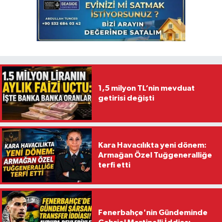
1,5 milyon TL’nin mevduat
getirisi değişti
Kara Havacılıkta yeni dönem:
Armağan Özel Tuğgeneralliğe
terfi etti
Fenerbahçe'nin Gündeminde