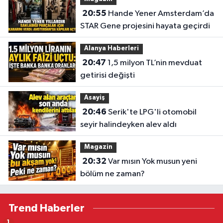
20:55
Hande Yener Amsterdam’da
STAR Gene projesini hayata geçirdi
Alanya Haberleri
20:47
1,5 milyon TL’nin mevduat
getirisi değişti
Asayiş
20:46
Serik'te LPG'li otomobil
seyir halindeyken alev aldı
Magazin
20:32
Var mısın Yok musun yeni
bölüm ne zaman?
Trend Haberler
1