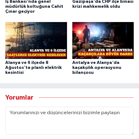
İş Bankası'nda genel
Gazipaşa'da CHP ilçe binası
müdürlük koltuğuna Cahit
krizi mahkemelik oldu
Çınar geçiyor
Alanya ve 6 ilçede 8
Antalya ve Alanya'da
Ağustos'ta planlı elektrik
kaçakçılık operasyonu
kesintisi
bilançosu
Yorumlar