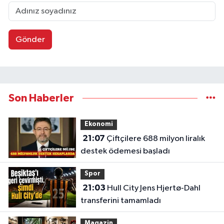
Gönder
Son Haberler
Ekonomi
21:07
Çiftçilere 688 milyon liralık
destek ödemesi başladı
Spor
21:03
Hull City Jens Hjertø-Dahl
transferini tamamladı
Magazin