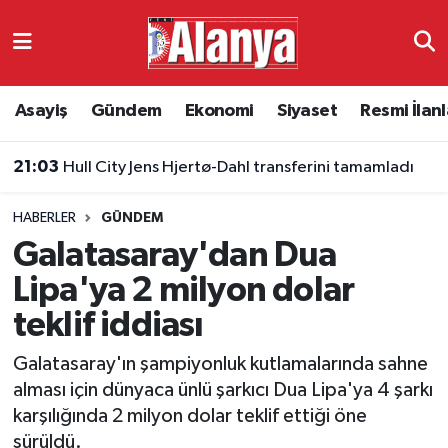
Asayiş
Antalya Nöbetçi Eczaneler
Asayiş
Gündem
Ekonomi
Siyaset
Resmi İlanl
Gündem
Antalya Hava Durumu
21:03
Hull City Jens Hjertø-Dahl transferini tamamladı
Ekonomi
Antalya Namaz Vakitleri
HABERLER
GÜNDEM
Siyaset
Antalya Trafik Yoğunluk Haritası
Galatasaray'dan Dua
Resmi İlanlar
Süper Lig Puan Durumu ve Fikstür
Lipa'ya 2 milyon dolar
teklif iddiası
Alanyaspor
Tüm Manşetler
Galatasaray'ın şampiyonluk kutlamalarında sahne
Turizm
Son Dakika Haberleri
alması için dünyaca ünlü şarkıcı Dua Lipa'ya 4 şarkı
karşılığında 2 milyon dolar teklif ettiği öne
E-Gazete
Haber Arşivi
sürüldü.