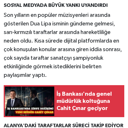
SOSYAL MEDYADA BÜYÜK YANKI UYANDIRDI
Son yılların en popüler müzisyenleri arasında
gösterilen Dua Lipa isminin gündeme gelmesi,
sarı-kırmızılı taraftarlar arasında hareketliliğe
neden oldu. Kısa sürede dijital platformlarda en
çok konuşulan konular arasına giren iddia sonrası,
çok sayıda taraftar sanatçıyı şampiyonluk
etkinliğinde görmek istediklerini belirten
paylaşımlar yaptı.
İş Bankası'nda genel
müdürlük koltuğuna
Cahit Çınar geçiyor
ALANYA'DAKİ TARAFTARLAR SÜRECİ TAKİP EDİYOR