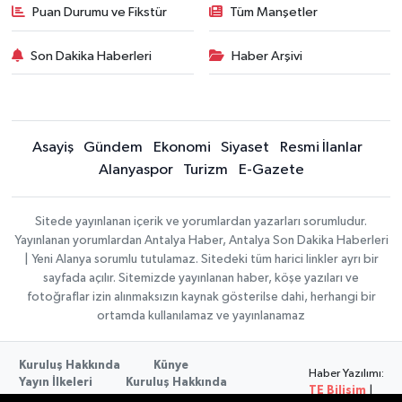
Puan Durumu ve Fikstür
Tüm Manşetler
Son Dakika Haberleri
Haber Arşivi
Asayiş
Gündem
Ekonomi
Siyaset
Resmi İlanlar
Alanyaspor
Turizm
E-Gazete
Sitede yayınlanan içerik ve yorumlardan yazarları sorumludur.
Yayınlanan yorumlardan Antalya Haber, Antalya Son Dakika Haberleri
| Yeni Alanya sorumlu tutulamaz. Sitedeki tüm harici linkler ayrı bir
sayfada açılır. Sitemizde yayınlanan haber, köşe yazıları ve
fotoğraflar izin alınmaksızın kaynak gösterilse dahi, herhangi bir
ortamda kullanılamaz ve yayınlanamaz
Kuruluş Hakkında
Künye
Haber Yazılımı:
Yayın İlkeleri
Kuruluş Hakkında
TE Bilişim
|
Düzeltme Politikası
Veri Politikası