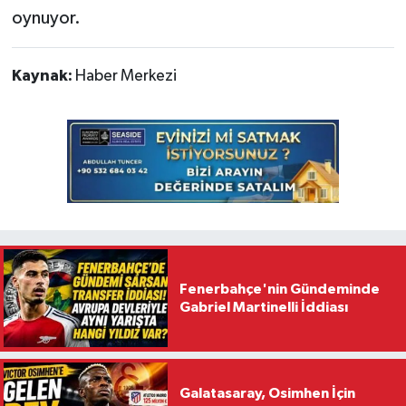
oynuyor.
Kaynak:
Haber Merkezi
Fenerbahçe'nin Gündeminde
Gabriel Martinelli İddiası
Galatasaray, Osimhen İçin