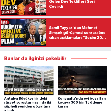
Gelen Dev Teklifleri Geri
Çevirdi
Şamil Tayyar'dan Mehmet
Şimşek görüşmesi sonrası öne
çıkan açıklamalar: “Seçim 2028
hedefiyle planlanıyor
Bunlar da ilginizi çekebilir
Antalya Büyükşehir'deki
Konyaaltı'nda evi boşaltan
rüşvet soruşturmasında iki
kocaya 300 bin TL ödeme
şüpheli yeniden gözaltına
kararı
alındı