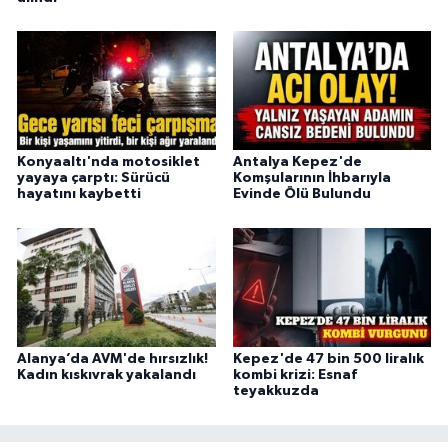
Konyaaltı'nda motosiklet
Antalya Kepez'de
yayaya çarptı: Sürücü
Komşularının İhbarıyla
hayatını kaybetti
Evinde Ölü Bulundu
Alanya’da AVM'de hırsızlık!
Kepez'de 47 bin 500 liralık
Kadın kıskıvrak yakalandı
kombi krizi: Esnaf
teyakkuzda