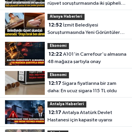
rüşvet soruşturmasında iki şüpheli
yeniden gözaltına alındı
Alanya Haberleri
12:52
İzmit Belediyesi
Soruşturmasında Yeni Görüntüler
Dosyaya Girdi
Ekonomi
12:22
A101'in Carrefour'u almasına
48 mağaza şartıyla onay
Ekonomi
12:17
Sigara fiyatlarına bir zam
daha: En ucuz sigara 115 TL oldu
Antalya Haberleri
12:17
Antalya Atatürk Devlet
Hastanesi için kapasite uyarısı