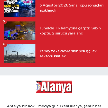
5 Ağustos 2026 Şans Topu sonuçları
açıklandı
5
Tünelde TIR kamyona çarptı: Kabin
koptu, 2 sürücü yaralandı
6
Yapay zeka devlerinin şok işçi avı
sektörü kilitledi
Antalya'nın köklü medya gücü Yeni Alanya, şehrin her