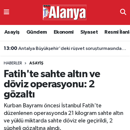
Asayiş
Antalya Nöbetçi Eczaneler
Asayiş
Gündem
Ekonomi
Siyaset
Resmi İlanl
Gündem
Antalya Hava Durumu
13:00
Antalya Büyükşehir'deki rüşvet soruşturmasında iki şüpheli yeniden gözaltına alındı
Ekonomi
Antalya Namaz Vakitleri
HABERLER
ASAYIŞ
Siyaset
Antalya Trafik Yoğunluk Haritası
Fatih'te sahte altın ve
Resmi İlanlar
Süper Lig Puan Durumu ve Fikstür
döviz operasyonu: 2
gözaltı
Alanyaspor
Tüm Manşetler
Kurban Bayramı öncesi İstanbul Fatih'te
Turizm
Son Dakika Haberleri
düzenlenen operasyonda 21 kilogram sahte altın
ve yüklü miktarda sahte döviz ele geçirildi, 2
E-Gazete
Haber Arşivi
şüpheli gözaltına alındı.