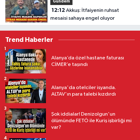
Gündem
12:12
Akkuş: İtfaiyenin ruhsat
mesaisi sahaya engel oluyor
Trend Haberler
1
Alanya’da özel hastane faturası
CİMER’e taşındı
2
Alanya'da otelciler isyanda.
ALTAV'ın para talebi kızdırdı
3
Şok iddialar! Denizolgun'un
ölümünde FETÖ ile Kuriş işbirliği mi
var?
4