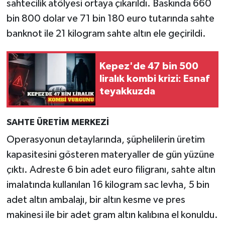
sahtecilik atölyesi ortaya çıkarıldı. Baskında 660
bin 800 dolar ve 71 bin 180 euro tutarında sahte
banknot ile 21 kilogram sahte altın ele geçirildi.
Kepez'de 47 bin 500
liralık kombi krizi: Esnaf
teyakkuzda
SAHTE ÜRETİM MERKEZİ
Operasyonun detaylarında, şüphelilerin üretim
kapasitesini gösteren materyaller de gün yüzüne
çıktı. Adreste 6 bin adet euro filigranı, sahte altın
imalatında kullanılan 16 kilogram sac levha, 5 bin
adet altın ambalajı, bir altın kesme ve pres
makinesi ile bir adet gram altın kalıbına el konuldu.